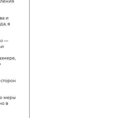
вления
ва и
да, в
во —
ьи
азмере,
о
 сторон
ию меры
но в