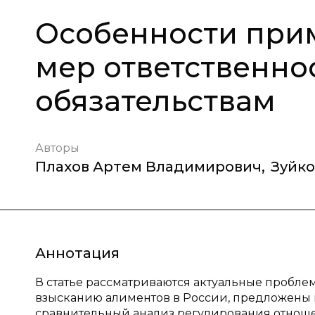
Особенности при
мер ответственно
обязательствам
Авторы
Плахов Артем Владимирович
,
Зуйко
Аннотация
В статье рассматриваются актуальные пробле
взысканию алиментов в России, предложены 
сравнительный анализ регулирования отноше