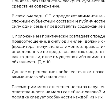
Понятие «обязательство» раскрыть субъективн
средств на содержание.
В свою очередь, С.П. определяет алиментные 
сложным субъектным составом и публичности; 
силу одни семьи предоставлять содержание ее ч
С положением практически совпадает определ
правоотношение, в силу один член (должник 
(кредитора -получателя алиментов, право али
определенные по предо- ставлению средств н
как-то: деньги, иное имущество либо алимент
обязанности [3, с. 10].
Данное определение наиболее точным, позволя
алиментного обязательства.
Рассмотрим меры ответственности за наруше
ответственности на меры семейно-правовой и
порядке следует особенности каждой из них.