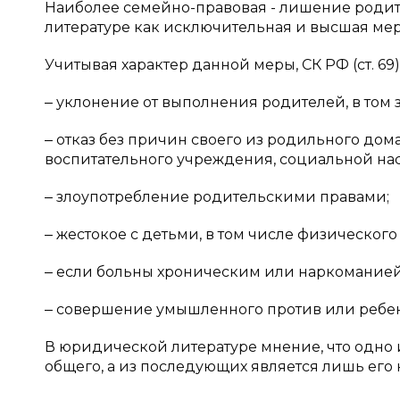
Наиболее семейно-правовая - лишение родит
литературе как исключительная и высшая мер
Учитывая характер данной меры, СК РФ (ст. 69
‒ уклонение от выполнения родителей, в том з
‒ отказ без причин своего из родильного дом
воспитательного учреждения, социальной на
‒ злоупотребление родительскими правами;
‒ жестокое с детьми, в том числе физическог
‒ если больны хроническим или наркоманией
‒ совершение умышленного против или ребенк
В юридической литературе мнение, что одно 
общего, а из последующих является лишь его ко