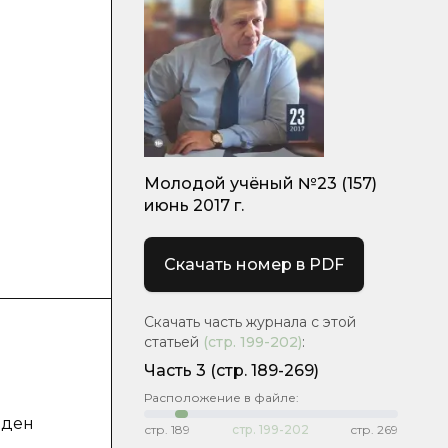
Молодой учёный №23 (157)
июнь 2017 г.
Скачать номер в PDF
Скачать часть журнала с этой
статьей
(стр.
199-202
)
:
Часть 3
(cтр. 189-269)
Расположение в файле:
и
еден
стр.
189
стр.
199-202
стр.
269