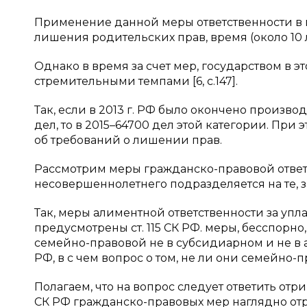
Применение данной меры ответственности в п
лишения родительских прав, время (около 10 
Однако в время за счет мер, государством в э
стремительными темпами [6, с.147].
Так, если в 2013 г. РФ было окончено производ
дел, то в 2015–64700 дел этой категории. При
об требований о лишении прав.
Рассмотрим меры гражданско-правовой ответ
несовершеннолетнего подразделяется на те, з
Так, меры алиментной ответственности за упла
предусмотрены ст. 115 СК РФ. меры, бесспорно
семейно-правовой не в субсидиарном и не в 
РФ, в с чем вопрос о том, не ли они семейно-
Полагаем, что на вопрос следует ответить отр
СК РФ гражданско-правовых мер наглядно отра