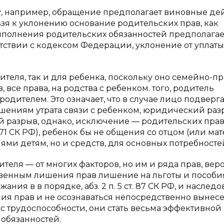
у, например, обращение предполагает виновные дей
ьзя к уклонению основание родительских прав, как
выполнения родительских обязанностей предполагае
етствии с кодексом Федерации, уклонение от уплаты (
теля, так и для ребенка, поскольку оно семейно-п
все права, на родства с ребенком. того, родитель
родителем. Это означает, что в случае лицо подверг
лишениям утрата связи с ребенком, юридический ра
ой разрыв, однако, исключение — родительских прав
. 71 СК РФ), ребенок бы не общения со отцом (или мат
ми детям, но и средств, для основных потребносте
теля — от многих факторов, но им и ряда прав, веро
твенным лишения прав лишение на льготы и пособия
ания в в порядке, абз. 2 п. 5 ст. 87 СК РФ, и наслед
шения прав и не осознаваться непосредственно вынес
с трудоспособности, они стать весьма эффективной
 обязанностей.