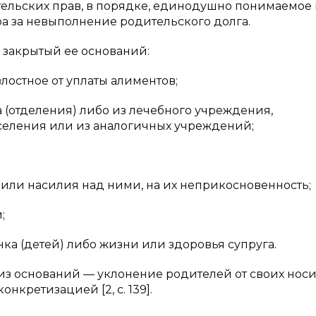
ельских прав, в порядке, единодушно понимаемое 
а за невыполнение родительского долга.
) закрытый ее оснований:
лостное от уплаты алиментов;
а (отделения) либо из лечебного учреждения,
селения или из аналогичных учреждений;
о или насилия над ними, на их неприкосновенность;
;
а (детей) либо жизни или здоровья супруга.
из оснований — уклонение родителей от своих носи
нкретизацией [2, с. 139].