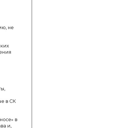
ию, не
аких
шения
ы,
е в СК
носе» в
ва и,