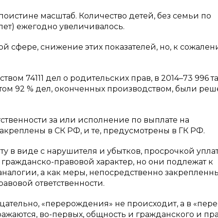
оистине масштаб. Количество детей, без семьи по
лет) ежегодно увеличивалось.
той сфере, снижение этих показателей, но, к сожален
ством 74111 дел о родительских прав, в 2014–73 996 т
 этом 92 % дел, оконченных производством, были ре
ственности за или исполнение по выплате на
акреплены в СК РФ, и те, предусмотрены в ГК РФ.
ту в виде с нарушителя и убытков, просрочкой уплат
, гражданско-правовой характер, но они подлежат к
аналогии, а как меры, непосредственно закрепленны
правовой ответственности.
ицательно, «перерождения» не происходит, а в «пере
жаются, во-первых, общность и гражданского и пра