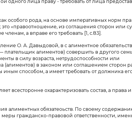
ой одного лица праву - требовать от лица предоста
как особого рода, на основе императивных норм пра
это «правоотношение, из соглашения сторон или су
ленам, а вправе его требовать [1, c.83].
ение О. А. Давыдовой, в с алиментное обязательст
— плательщик алиментов) совершить в другого сем
менты в силу возраста, нетрудоспособности или
а (алиментов) в законом или соглашением сторон р
ы иным способом, а имеет требовать от должника ег
ет всесторонне охарактеризовать состав, а права и
ния алиментных обязатеоьств. По своему содержан
 меры гражданско-правовой ответственности, имен