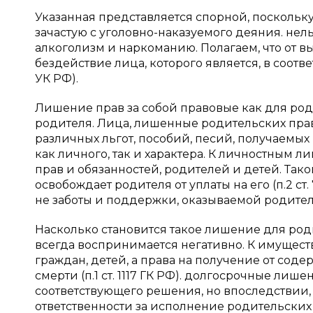
Указанная представляется спорной, поскольк
зачастую с уголовно-наказуемого деяния. нел
алкоголизм и наркоманию. Полагаем, что от 
бездействие лица, которого является, в соотв
УК РФ).
Лишение прав за собой правовые как для роди
родителя. Лица, лишенные родительских прав, 
различных льгот, пособий, песий, получаемых 
как личного, так и характера. К личностным 
прав и обязанностей, родителей и детей. Так
освобождает родителя от уплаты на его (п.2 ст
не заботы и поддержки, оказываемой родителя
Насколько становится такое лишение для роди
всегда воспринимается негативно. К имущес
граждан, детей, а права на получение от содерж
смерти (п.1 ст. 1117 ГК РФ). долгосрочные ли
соответствующего решения, но впоследствии, 
ответственности за исполнение родительских