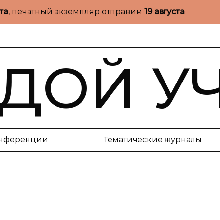
ста
, печатный экземпляр отправим
19 августа
ДОЙ У
нференции
Тематические журналы