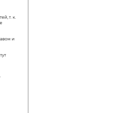
, т. к.
е
равом и
тут
е