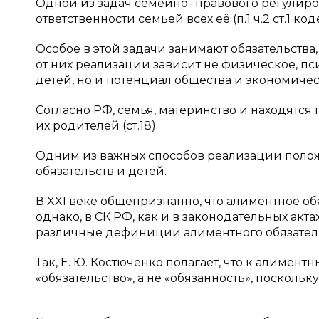
Одной из задач семейно- правового регулир
ответственности семьей всех её (п.1 ч.2 ст.1 
Особое в этой задачи занимают обязательства,
от них реализации зависит не физическое, пс
детей, но и потенциал общества и экономичес
Согласно РФ, семья, материнство и находятся п
их родителей (ст.18).
Одним из важных способов реализации поло
обязательств и детей.
В XXI веке общепризнанно, что алиментное об
однако, в СК РФ, как и в законодательных акт
различные дефиниции алиментного обязатель
Так, Е. Ю. Костюченко полагает, что к алиме
«обязательство», а не «обязанность», поскольку