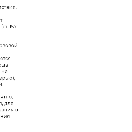
ствия,
т
ст. 157
равовой
ается
зрыв
 не
ерью),
й.
ятно,
, для
ования в
ения