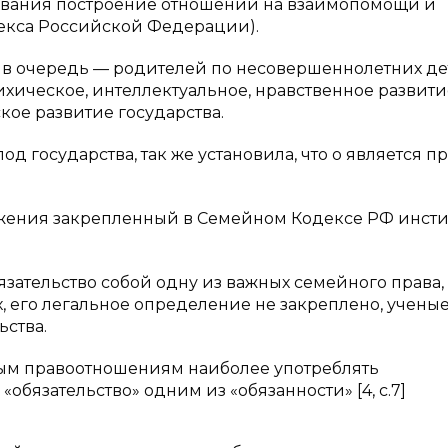
ования построение отношений на взаимопомощи и
кодекса Российской Федерации).
 в очередь — родителей по несовершеннолетних детей
ихическое, интеллектуальное, нравственное развити
кое развитие государства.
од государства, так же установила, что о является п
жения закрепленный в Семейном Кодексе РФ инсти
язательство собой одну из важных семейного права,
ах, его легальное определение не закреплено, учены
ства.
нтным правоотношениям наиболее употреблять
 «обязательство» одним из «обязанности» [4, c.7]