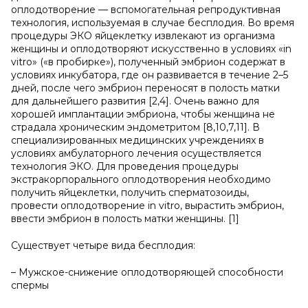
оплодотворение — вспомогательная репродуктивная
технология, используемая в случае бесплодия. Во время
процедуры ЭКО яйцеклетку извлекают из организма
женщины и оплодотворяют искусственно в условиях «in
vitro» («в пробирке»), полученный эмбрион содержат в
условиях инкубатора, где он развивается в течение 2–5
дней, после чего эмбрион переносят в полость матки
для дальнейшего развития [2,4]. Очень важно для
хорошей имплантации эмбриона, чтобы женщина не
страдала хроническим эндометритом [8,10,7,11]. В
специализированных медицинских учреждениях в
условиях амбулаторного лечения осуществляется
технология ЭКО. Для проведения процедуры
экстракорпорального оплодотворения необходимо
получить яйцеклетки, получить сперматозоиды,
провести оплодотворение in vitro, вырастить эмбрион,
ввести эмбрион в полость матки женщины. [1]
Существует четыре вида бесплодия:
– Мужское-снижение оплодотворяющей способности
спермы