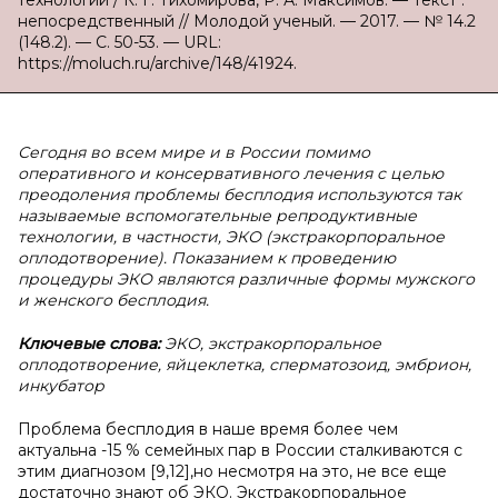
технологий / К. Г. Тихомирова, Р. А. Максимов. — Текст :
непосредственный // Молодой ученый. — 2017. — № 14.2
(148.2). — С. 50-53. — URL:
https://moluch.ru/archive/148/41924.
Сегодня во всем мире и в России помимо
оперативного и консервативного лечения с целью
преодоления проблемы бесплодия используются так
называемые вспомогательные репродуктивные
технологии, в частности, ЭКО (экстракорпоральное
оплодотворение). Показанием к проведению
процедуры ЭКО являются различные формы мужского
и женского бесплодия.
Ключевые слова:
ЭКО, экстракорпоральное
оплодотворение, яйцеклетка, сперматозоид, эмбрион,
инкубатор
Проблема бесплодия в наше время более чем
актуальна -15 % семейных пар в России сталкиваются с
этим диагнозом [9,12],но несмотря на это, не все еще
достаточно знают об ЭКО. Экстракорпоральное