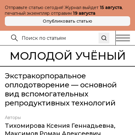
Отправьте статью сегодня! Журнал выйдет
15 августа
,
печатный экземпляр отправим
19 августа
Опубликовать статью
МОЛОДОЙ УЧЁНЫЙ
Экстракорпоральное
оплодотворение — основной
вид вспомогательных
репродуктивных технологий
Авторы
Тихомирова Ксения Геннадьевна
,
Максимов Роман Алексеевич