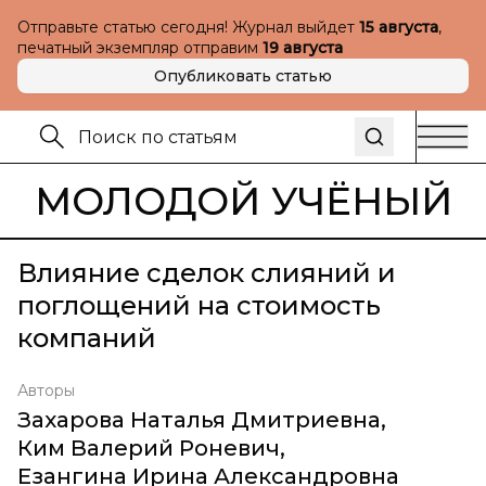
Отправьте статью сегодня! Журнал выйдет
15 августа
,
печатный экземпляр отправим
19 августа
Опубликовать статью
МОЛОДОЙ УЧЁНЫЙ
Влияние сделок слияний и
поглощений на стоимость
компаний
Авторы
Захарова Наталья Дмитриевна
,
Ким Валерий Роневич
,
Езангина Ирина Александровна