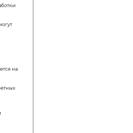
аботки
могут
ется на
ретных
и