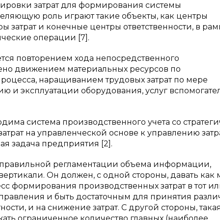
пировки затрат для формирования системы
еляющую роль играют такие объекты, как центры
ы затрат и конечные центры ответственности, в рам
ческие операции [7].
тся повторением хода непосредственного
ено движением материальных ресурсов по
роцесса, наращиванием трудовых затрат по мере
ию и эксплуатации оборудования, услуг вспомогате
дима система производственного учета со стратег
затрат на управленческой основе к управлению зат
ая задача предприятия [2].
т правильной регламентации объема информации,
вертикали. Он должен, с одной стороны, давать как
сс формирования производственных затрат в тот и
управления и быть достаточным для принятия разл
ости, и на снижение затрат. С другой стороны, така
ать ограниченное количество главных (наиболее