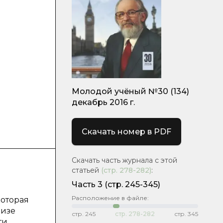
Молодой учёный №30 (134)
декабрь 2016 г.
Скачать номер в PDF
Скачать часть журнала с этой
статьей
(стр.
278-282
)
:
Часть 3
(cтр. 245-345)
Расположение в файле:
которая
лизе
стр.
245
стр.
278-282
стр.
345
ти