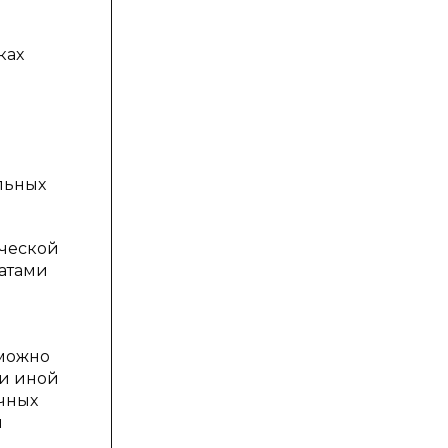
ках
льных
ической
ратами
 можно
ли иной
ичных
я