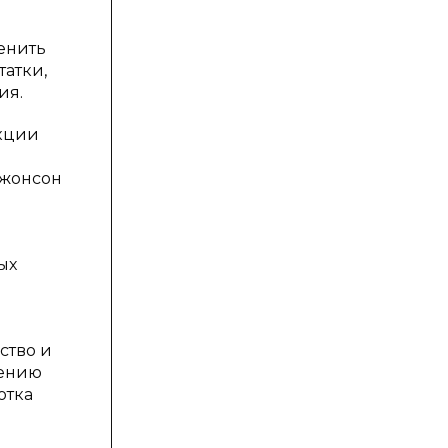
енить
атки,
ия.
укции
 Джонсон
ых
ство и
рению
отка