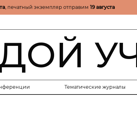
ста
, печатный экземпляр отправим
19 августа
ДОЙ У
нференции
Тематические журналы