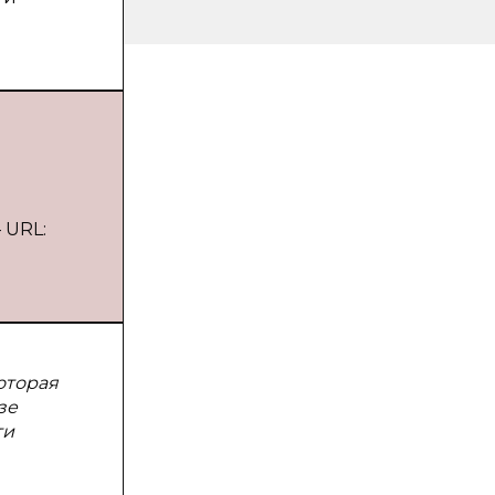
 URL:
оторая
зе
ти