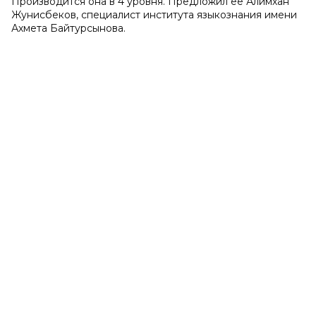
Производится она в 4 уровня. Предложил её Алимхан
Жунисбеков, специалист института языкознания имени
Ахмета Байтурсынова.