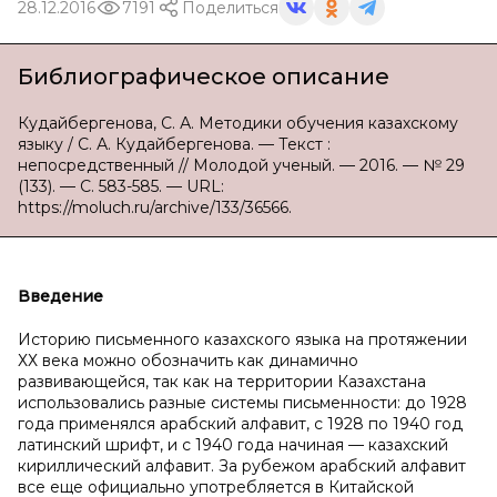
28.12.2016
7191
Поделиться
Библиографическое описание
Кудайбергенова, С. А. Методики обучения казахскому
языку / С. А. Кудайбергенова. — Текст :
непосредственный // Молодой ученый. — 2016. — № 29
(133). — С. 583-585. — URL:
https://moluch.ru/archive/133/36566.
Введение
Историю письменного казахского языка на протяжении
ХХ века можно обозначить как динамично
развивающейся, так как на территории Казахстана
использовались разные системы письменности: до 1928
года применялся арабский алфавит, с 1928 по 1940 год
латинский шрифт, и с 1940 года начиная — казахский
кириллический алфавит. За рубежом арабский алфавит
все еще официально употребляется в Китайской