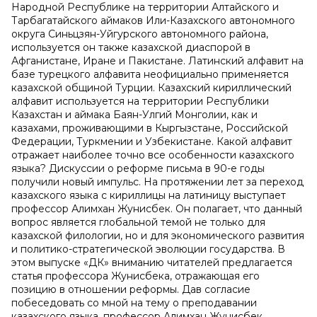
Народной Республике на территории Алтайского и
Тарбагатайского аймаков Или-Казахского автономного
округа Синьцзян-Уйгурского автономного района,
используется он также казахской диаспорой в
Афганистане, Иране и Пакистане. Латинский алфавит на
базе турецкого алфавита неофициально применяется
казахской общиной Турции. Казахский кириллический
алфавит используется на территории Республики
Казахстан и аймака Баян-Улгий Монголии, как и
казахами, проживающими в Кыргызстане, Российской
Федерации, Туркмении и Узбекистане. Какой алфавит
отражает наиболее точно все особенности казахского
языка? Дискуссии о реформе письма в 90-е годы
получили новый импульс. На протяжении лет за переход
казахского языка с кириллицы на латиницу выступает
профессор Алимхан Жунисбек. Он полагает, что данный
вопрос является глобальной темой не только для
казахской филологии, но и для экономического развития
и политико-стратегической эволюции государства. В
этом выпуске «ДК» вниманию читателей предлагается
статья профессора Жунисбека, отражающая его
позицию в отношении реформы. Дав согласие
побеседовать со мной на тему о преподавании
казахского языка, профессор Алимхан Жунисбек