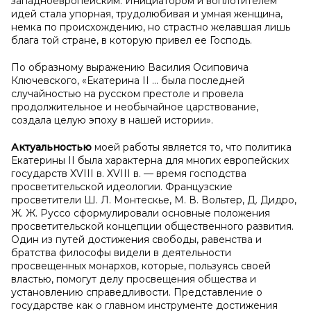
западноевропейским. Инициатором и воплотителем
идей стала упорная, трудолюбивая и умная женщина,
немка по происхождению, но страстно желавшая лишь
блага той стране, в которую привел ее Господь.
По образному выражению Василия Осиповича
Ключевского, «Екатерина II … была последней
случайностью на русском престоле и провела
продолжительное и необычайное царствование,
создала целую эпоху в нашей истории».
Актуальностью
моей работы является то, что политика
Екатерины II была характерна для многих европейских
государств XVIII в. XVIII в. — время господства
просветительской идеологии. Французские
просветители Ш. Л. Монтескье, М. В. Вольтер, Д. Дидро,
Ж. Ж. Руссо сформулировали основные положения
просветительской концепции общественного развития.
Один из путей достижения свободы, равенства и
братства философы видели в деятельности
просвещенных монархов, которые, пользуясь своей
властью, помогут делу просвещения общества и
установлению справедливости. Представление о
государстве как о главном инструменте достижения