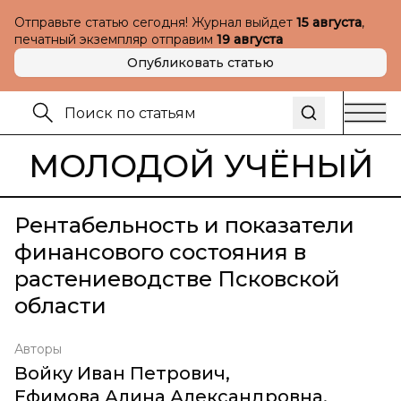
Отправьте статью сегодня! Журнал выйдет
15 августа
,
печатный экземпляр отправим
19 августа
Опубликовать статью
МОЛОДОЙ УЧЁНЫЙ
Рентабельность и показатели
финансового состояния в
растениеводстве Псковской
области
Авторы
Войку Иван Петрович
,
Ефимова Алина Александровна
,