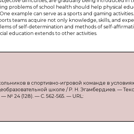
jective difficulties, are gradually being introduced in 
lving problems of school health should help physical edu
. One example can serve as a sports and gaming activitie
ports teams acquire not only knowledge, skills, and exp
blems of self-determination and methods of self-affirmati
al education extends to other activities.
кольников в спортивно-игровой команде в условия
бразовательной школе / Р. Н. Эгамбердиев. — Текст
 № 24 (128). — С. 562-565. — URL: