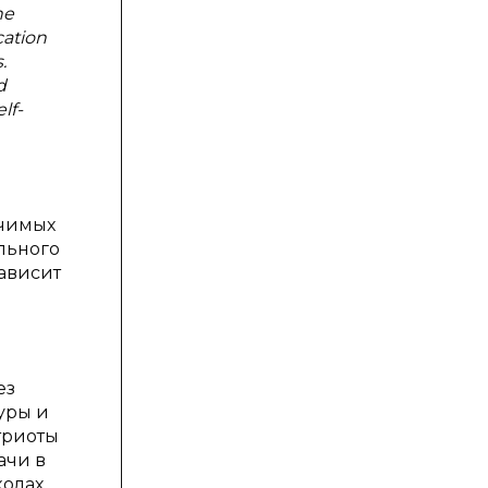
he
cation
.
d
lf-
ачимых
ального
ависит
ез
уры и
триоты
ачи в
колах