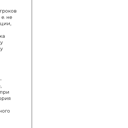
гроков
е. не
ации,
ка
му
му
-
,
 при
ория
ного