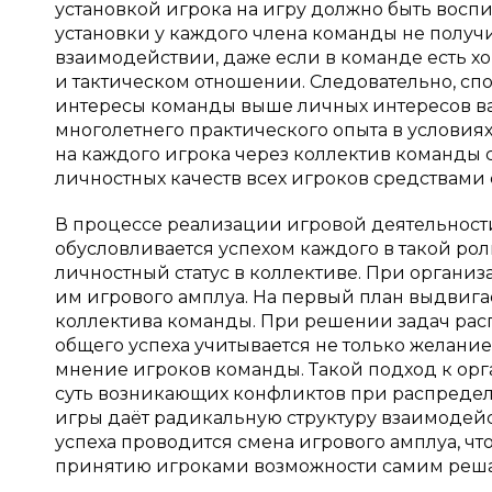
установкой игрока на игру должно быть восп
установки у каждого члена команды не полу
взаимодействии, даже если в команде есть х
и тактическом отношении. Следовательно, сп
интересы команды выше личных интересов ва
многолетнего практического опыта в условия
на каждого игрока через коллектив команды с
личностных качеств всех игроков средствами
В процессе реализации игровой деятельности
обусловливается успехом каждого в такой рол
личностный статус в коллективе. При организ
им игрового амплуа. На первый план выдвиг
коллектива команды. При решении задач ра
общего успеха учитывается не только желание
мнение игроков команды. Такой подход к орга
суть возникающих конфликтов при распредел
игры даёт радикальную структуру взаимодейст
успеха проводится смена игрового амплуа, чт
принятию игроками возможности самим реша