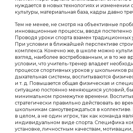
нуждается в новых технологиях и изменении
культуры, материальная база, кадры давно тр
Тем не менее, не смотря на объективные про
инновационные процессы, вводя постепенно
Проводя уроки спорта взамен традиционных 
При условии в ближайшей перспективе строи
комплекса. Конечно же, в школе можно культ
взгляд, наиболее востребованным, и в то же 
условии, что учитель-тренер владеет необход
процессе спортивных уроков у школьников р
дыхательная системы, воспитываются физичес
и т. д. Повышается общая физическая и спец
ситуацию постоянно меняющихся условий, бы
минимальном промежутке времени. Воспитыва
стратегически правильно действовать во врем
школьникам самоутверждаться в коллективе.
в целом, а не один игрок, так как команда яв
индивидуальном виде спорта. Специфика ком
установке, личностным качествам, мотивации