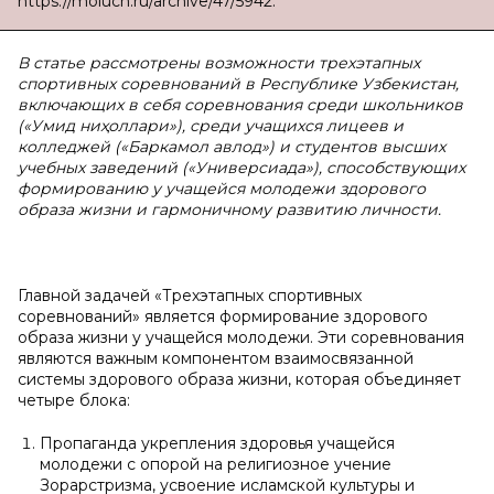
https://moluch.ru/archive/47/5942.
В статье рассмотрены возможности трехэтапных
спортивных соревнований в Республике Узбекистан,
включающих в себя соревнования среди школьников
(«Умид ни
ҳ
оллари»), среди учащихся лицеев и
колледжей («Баркамол авлод») и студентов высших
учебных заведений («Универсиада»), способствующих
формированию у учащейся молодежи здорового
образа жизни и гармоничному развитию личности.
Главной задачей «Трехэтапных спортивных
соревнований» является формирование здорового
образа жизни у учащейся молодежи. Эти соревнования
являются важным компонентом взаимосвязанной
системы здорового образа жизни, которая объединяет
четыре блока:
Пропаганда укрепления здоровья учащейся
молодежи с опорой на религиозное учение
Зорарстризма, усвоение исламской культуры и