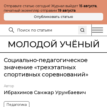
Отправьте статью сегодня! Журнал выйдет
15 августа
,
печатный экземпляр отправим
19 августа
Опубликовать статью
МОЛОДОЙ УЧЁНЫЙ
Социально-педагогическое
значение «трехэтапных
спортивных соревнований»
Автор
Ибрахимов Санжар Урунбаевич
Педагогика