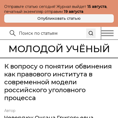
Отправьте статью сегодня! Журнал выйдет
15 августа
,
печатный экземпляр отправим
19 августа
Опубликовать статью
МОЛОДОЙ УЧЁНЫЙ
К вопросу о понятии обвинения
как правового института в
современной модели
российского уголовного
процесса
Автор
Чевердюк Оксана Григорьевна