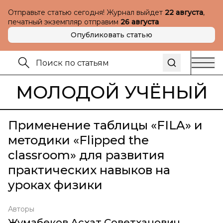
Отправьте статью сегодня! Журнал выйдет
22 августа
,
печатный экземпляр отправим
26 августа
Опубликовать статью
МОЛОДОЙ УЧЁНЫЙ
Применение таблицы «FILA» и
методики «Flipped the
classroom» для развития
практических навыков на
уроках физики
Авторы
Жумабеков Асхат Советханович
,