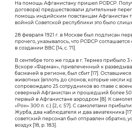
На помощь Афганистану пришел РСФСР. Получ
договора) предшествовали длительные перег
помощь индийским повстанцам Афганистан треб
войной Советской республики это было слиш
28 февраля 1921 г. в Москве был подписан пе
прочего, указывалось, что РСФСР соглашается
в создании ВВС [14, с. 71].
В сентябре того же года в г. Термез прибыло 3 с
Вскоре «Фарман», привлеченный к разведыва
басмачей в регионе, был сбит [17]. Оставшие
животных (вплоть до слонов, которые несли 
сопровождало 25 сотрудников во главе с военл
северный Афганистан и прошедший более 500 
первый в Афганистане аэродром [8]. К самолета
«Рон» 300 л. с.) [2, с. 57]. С самолетами прибы
Журба, два наблюдателя и два авиатехника [1
советский персонал был отправлен обратно, ус
воздух [18, p. 183].