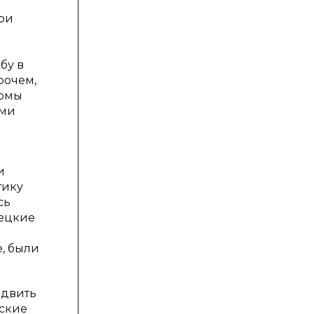
при
бу в
рочем,
комы
ыми
и
тику
сь
мецкие
, были
одвить
нские