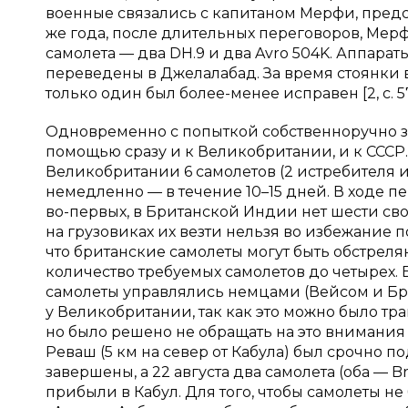
военные связались с капитаном Мерфи, представ
же года, после длительных переговоров, Ме
самолета — два DH.9 и два Avro 504K. Аппара
переведены в Джелалабад. За время стоянки 
только один был более-менее исправен [2, с. 
Одновременно с попыткой собственноручно за
помощью сразу и к Великобритании, и к СССР. 
Великобритании 6 самолетов (2 истребителя 
немедленно — в течение 10–15 дней. В ходе п
во-первых, в Британской Индии нет шести сво
на грузовиках их везти нельзя во избежание п
что британские самолеты могут быть обстрелян
количество требуемых самолетов до четырех. 
самолеты управлялись немцами (Вейсом и Бр
у Великобритании, так как это можно было тр
но было решено не обращать на это внимания в 
Реваш (5 км на север от Кабула) был срочно по
завершены, а 22 августа два самолета (оба — B
прибыли в Кабул. Для того, чтобы самолеты не