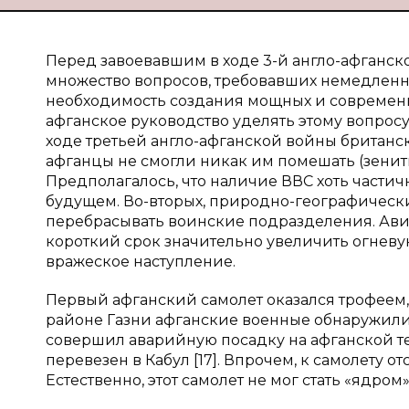
Перед завоевавшим в ходе 3-й англо-афганско
множество вопросов, требовавших немедленн
необходимость создания мощных и современ
афганское руководство уделять этому вопросу
ходе третьей англо-афганской войны британс
афганцы не смогли никак им помешать (зенит
Предполагалось, что наличие ВВС хоть части
будущем. Во-вторых, природно-географическ
перебрасывать воинские подразделения. Авиац
короткий срок значительно увеличить огневу
вражеское наступление.
Первый афганский самолет оказался трофеем, 
районе Газни афганские военные обнаружили б
совершил аварийную посадку на афганской т
перевезен в Кабул [17]. Впрочем, к самолету от
Естественно, этот самолет не мог стать «ядр