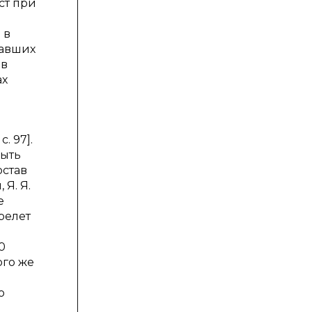
ст при
 в
тавших
 в
ах
. 97].
быть
остав
 Я. Я.
е
релет
й
0
ого же
ю