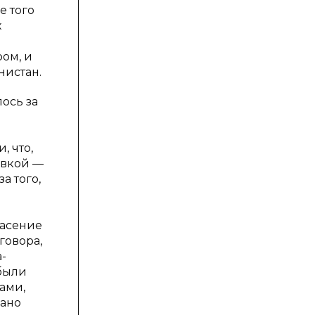
е того
х
ом, и
нистан.
ось за
, что,
авкой —
а того,
пасение
говора,
а-
 были
ками,
сано