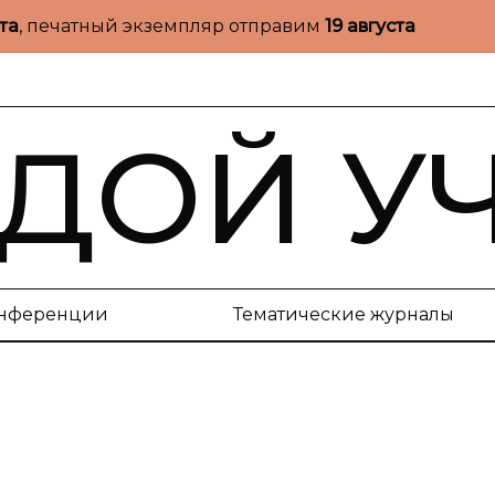
ста
, печатный экземпляр отправим
19 августа
ДОЙ У
нференции
Тематические журналы