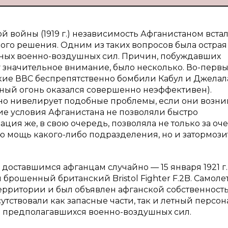
й войны (1919 г.) независимость Афганистаном вста
ого решения. Одним из таких вопросов была острая
ных военно-воздушных сил. Причин, побуждавших
 значительное внимание, было несколько. Во-первых
кие ВВС беспрепятственно бомбили Кабул и Джелал
ный огонь оказался совершенно неэффективен).
чно нивелирует подобные проблемы, если они возни
ие условия Афганистана не позволяли быстро
ия же, в свою очередь, позволяла не только за оч
ю мощь какого-либо подразделения, но и затормози
доставшимся афганцам случайно — 15 января 1921 г.
рошенный британский Bristol Fighter F.2B. Самоле
ерритории и был объявлен афганской собственност
сутствовали как запасные части, так и летный персон
ом» предполагавшихся военно-воздушных сил.