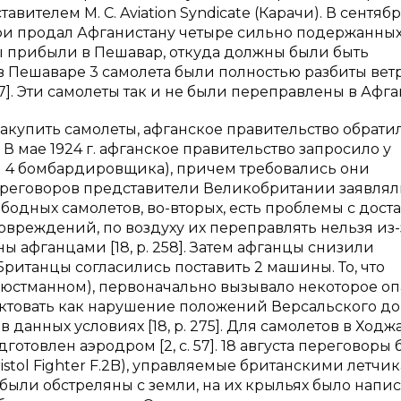
ителем M. C. Aviation Syndicate (Карачи). В сентябр
рфи продал Афганистану четыре сильно подержанны
ты прибыли в Пешавар, откуда должны были быть
в Пешаваре 3 самолета были полностью разбиты ветр
57]. Эти самолеты так и не были переправлены в Афга
купить самолеты, афганское правительство обратил
В мае 1924 г. афганское правительство запросило у
и 4 бомбардировщика), причем требовались они
ереговоров представители Великобритании заявляли
бодных самолетов, во-вторых, есть проблемы с дост
овреждений, по воздуху их переправлять нельзя из-з
ы афганцами [18, p. 258]. Затем афганцы снизили
Британцы согласились поставить 2 машины. То, что
юстманном), первоначально вызывало некоторое о
актовать как нарушение положений Версальского до
данных условиях [18, p. 275]. Для самолетов в Ходж
дготовлен аэродром [2, с. 57]. 18 августа переговоры
ristol Fighter F.2B), управляемые британскими летчи
 были обстреляны с земли, на их крыльях было напи