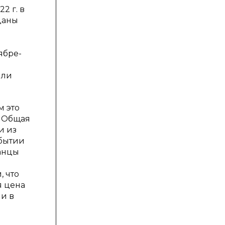
2 г. в
даны
ябре-
ыли
м это
). Общая
и из
ибытии
танцы
, что
я цена
ли в