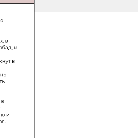
ло
, в
абад, и
кнут в
ень
ть
 в
т
ью и
ал.