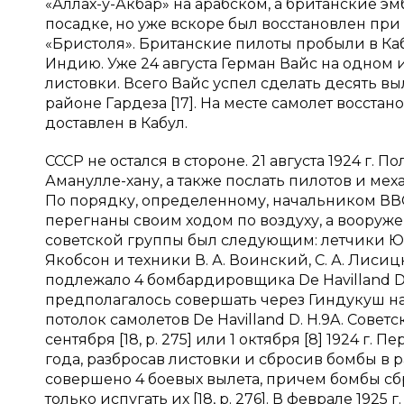
«Аллах-у-Акбар» на арабском, а британские 
посадке, но уже вскоре был восстановлен при 
«Бристоля». Британские пилоты пробыли в Каб
Индию. Уже 24 августа Герман Вайс на одном 
листовки. Всего Вайс успел сделать десять вы
районе Гардеза [17]. На месте самолет восстан
доставлен в Кабул.
СССР не остался в стороне. 21 августа 1924 г.
Аманулле-хану, а также послать пилотов и меха
По порядку, определенному, начальником ВВС
перегнаны своим ходом по воздуху, а вооруже
советской группы был следующим: летчики Ю. Н. 
Якобсон и техники В. А. Воинский, С. А. Лисиц
подлежало 4 бомбардировщика De Havilland D.
предполагалось совершать через Гиндукуш на
потолок самолетов De Havilland D. H.9A. Сове
сентября [18, p. 275] или 1 октября [8] 1924 г
года, разбросав листовки и сбросив бомбы в 
совершено 4 боевых вылета, причем бомбы с
только испугать их [18, p. 276]. В феврале 19