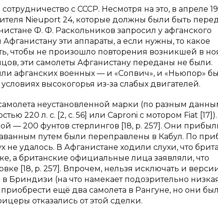
трудничество с СССР. Несмотря на это, в апреле 192
ителя Nieuport 24, которые должны были быть пере
ганистане Ф. Ф. Раскольников запросил у афганского
Афганистану эти аппараты, а если нужны, то какое
ь, чтобы не произошло повторения возникшей в но
 концов, эти самолеты Афганистану переданы не были.
ли афганских военных — и «Сопвич», и «Ньюпор» б
 условиях высокогорья из-за слабых двигателей.
2 самолета неустановленной марки (по разным данны
ью 220 л. с. [2, с. 56] или Caproni c мотором Fiat [17]
й — 200 фунтов стерлингов [18, p. 257]. Они прибыл
араванным путем были переправлены в Кабул. По пр
х не удалось. В Афганистане ходили слухи, что бри
е, а британские официальные лица заявляли, что
 [18, p. 257]. Впрочем, нельзя исключать и версии
в Бриндизи (на что намекает подозрительно низка
 приобрести ещё два самолета в Рангуне, но они бы
фицеры отказались от этой сделки.