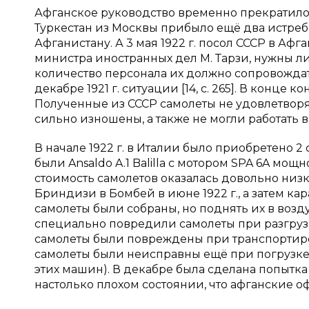
Афганское руководство временно прекратило со
Туркестан из Москвы прибыло ещё два истреб
Афганистану. А 3 мая 1922 г. посол СССР в Аф
министра иностранных дел М. Тарзи, нужны ли 
количество персонала их должно сопровождат
декабре 1921 г. ситуации [14, с. 265]. В конце
Полученные из СССР самолеты не удовлетворя
сильно изношены, а также не могли работать в
В начале 1922 г. в Италии было приобретено 
были Ansaldo A.1 Balilla с мотором SPA 6A мощност
стоимость самолетов оказалась довольно низко
Бриндизи в Бомбей в июне 1922 г., а затем к
самолеты были собраны, но поднять их в возду
специально повредили самолеты при разгрузк
самолеты были повреждены при транспортировке
самолеты были неисправны ещё при погрузке 
этих машин). В декабре была сделана попытка
настолько плохом состоянии, что афганские о