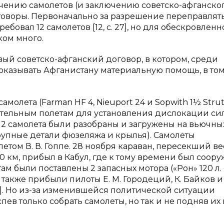
ению самолетов (и заключению советско-афганско
оворы. Первоначально за разрешение переправлят
овал 12 самолетов [12, с. 27], но для обескровленн
ком много.
рвый советско-афганский договор, в котором, среди
 оказывать Афганистану материальную помощь, в то
амолета (Farman HF 4, Nieuport 24 и Sopwith 1½ Strut
тельным полетам для установления дислокации си
ся 2 самолета были разобраны и загружены на вьючны
крупные детали фюзеляжа и крылья). Самолеты
етом В. В. Гоппе. 28 ноября караван, пересекший ве
км, прибыл в Кабул, где к тому времени был соору
м были поставлены 2 запасных мотора («Рон» 120 л. 
ли также прибыли пилоты Е. М. Городеций, К. Байков и 
7]. Но из-за изменившейся политической ситуации
пев только собрать самолеты, но так и не подняв их 