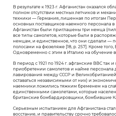
В результате к 1923 г. Афганистан оказался о
полном отсутствии местных летчиков и механ
техники — Германия, лишенная по итогам Перв
основных поставщиков наемного персонала в В
Афганистан были приглашены три немца (пило
все типы самолетов, которые были в распоря
немцам, и единственное, что они сделали — 
полосами на фюзеляже [18, p. 257]. Кроме того
Одновременно с этим в Италию на обучение в 1
В период с 1921 по 1924 г. афганские ВВС так
приобретении самолетов и найме персонала 
лавирования между СССР и Великобританией, 
оставаться независимыми от них) и экономи
наемники ложились тяжким бременем на слабую
единственными самолетами, которые населени
британские бомбардировщики, бомбившие Кабу
Серьезным испытанием для Афганистана стало в
восстание, и правительству срочно требовалос