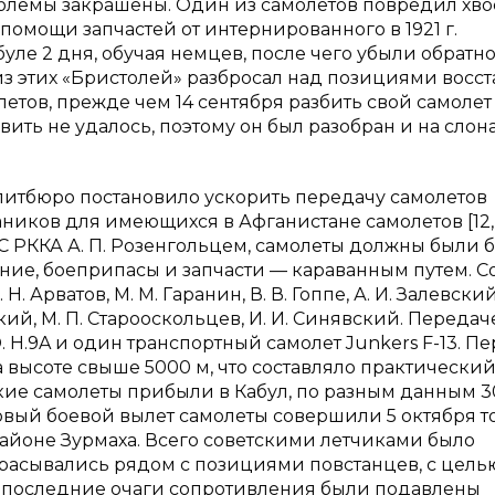
эмблемы закрашены. Один из самолетов повредил хво
помощи запчастей от интернированного в 1921 г.
уле 2 дня, обучая немцев, после чего убыли обратно
из этих «Бристолей» разбросал над позициями восс
летов, прежде чем 14 сентября разбить свой самолет
овить не удалось, поэтому он был разобран и на слон
 Политбюро постановило ускорить передачу самолетов
ников для имеющихся в Афганистане самолетов [12, с
 РККА А. П. Розенгольцем, самолеты должны были 
ние, боеприпасы и запчасти — караванным путем. С
Арватов, М. М. Гаранин, В. В. Гоппе, А. И. Залевский,
кий, М. П. Старооскольцев, И. И. Синявский. Передач
 H.9A и один транспортный самолет Junkers F-13. Пе
 высоте свыше 5000 м, что составляло практически
тские самолеты прибыли в Кабул, по разным данным 3
. Первый боевой вылет самолеты совершили 5 октября т
районе Зурмаха. Всего советскими летчиками было
брасывались рядом с позициями повстанцев, с цель
25 г. последние очаги сопротивления были подавлены