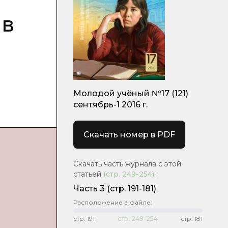
 в
Молодой учёный №17 (121)
сентябрь-1 2016 г.
Скачать номер в PDF
Скачать часть журнала с этой
статьей
(стр.
249-254
)
:
Часть 3
(стр. 191-181)
Расположение в файле:
стр.
191
стр.
249-254
стр.
181