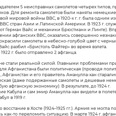
бладателем 5 неисправных самолетов четырех типов, 
иков. Для ремонта самолетов были наняты немецкие
ой мировой войны ВВС, в 1920-х г. г. была одним из
ВС стран Азии и Латинской Америки. В 1923 г. служ
т Герман Вайс и механики Брюстманн и Линте). Вп
жении афганских ВВС, оказались совершенно незна
покрасили самолеты в небесно-голубой цвет с черн
, Вайс разбил «Бристоль Файтер» во время взлета.
922 г. было отправлено 2 афганца.
 и не стали реальной силой. Главными проблемами пр
для Афганистана были политическая (проводя поли
Афганистан и его правитель Аманулла-хан старали
ческая (даже подержанные самолеты и дешевые не
 афганскую экономику). В результате, до 1924 г.
е Кабула и сам эмир Аманулла-хан видели в полете
л в 1919 г.
осстание в Хосте (1924–1925 гг.). Армия не могла п
ь как-то переломить ситуацию. В марте 1924 г. афга