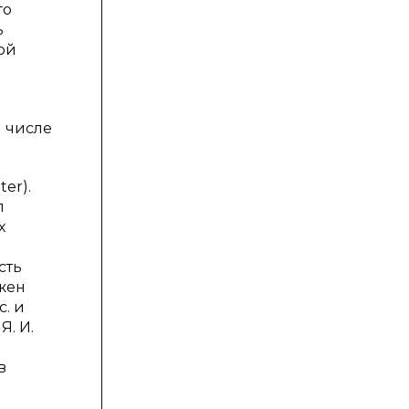
го
ь
ой
м числе
ter).
л
х
сть
жен
с. и
Я. И.
в