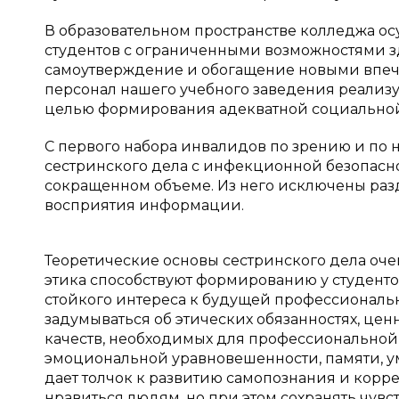
В образовательном пространстве колледжа о
студентов с ограниченными возможностями з
самоутверждение и обогащение новыми впеч
персонал нашего учебного заведения реализ
целью формирования адекватной социальной
С первого набора инвалидов по зрению и по
сестринского дела с инфекционной безопасно
сокращенном объеме. Из него исключены разд
восприятия информации.
Теоретические основы сестринского дела оч
этика способствуют формированию у студент
стойкого интереса к будущей профессиональ
задумываться об этических обязанностях, цен
качеств, необходимых для профессиональной 
эмоциональной уравновешенности, памяти, умен
дает толчок к развитию самопознания и корр
нравиться людям, но при этом сохранять чувс