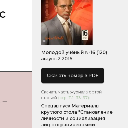
с
Молодой учёный №16 (120)
август-2 2016 г.
Скачать номер в PDF
Скачать часть журнала с этой
статьей
(стр.
Т.1. 33-37
)
:
. —
Спецвыпуск Материалы
круглого стола "Становление
личности и социализация
лиц с ограниченными