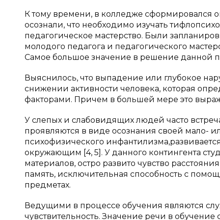
К тому времени, в колледже сформировался 
осознали, что необходимо изучать тифлопсих
педагогическое мастерство. Были запланиров
молодого педагога и педагогического мастерс
Самое большое значение в решение данной п
Выяснилось, что выпадение или глубокое нар
снижении активности человека, которая опре
факторами. Причем в большей мере это выраже
У слепых и слабовидящих людей часто встреч
проявляются в виде осознания своей мало- и
психофизического инфантилизма,развивается
окружающим [4, 5]. У данного контингента ст
материалов, остро развито чувство расстояни
память, исключительная способность с помощ
предметах.
Ведущими в процессе обучения являются слух
чувствительность. Значение речи в обучение с