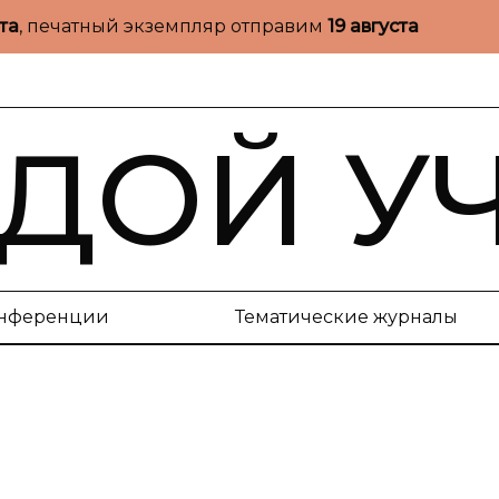
ста
, печатный экземпляр отправим
19 августа
ДОЙ У
нференции
Тематические журналы