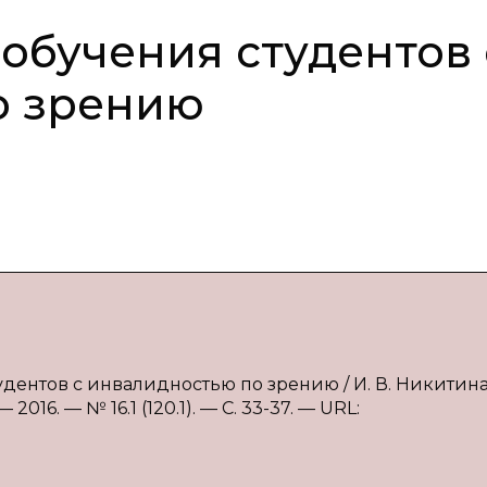
обучения студентов 
о зрению
удентов с инвалидностью по зрению / И. В. Никитина
16. — № 16.1 (120.1). — С. 33-37. — URL: