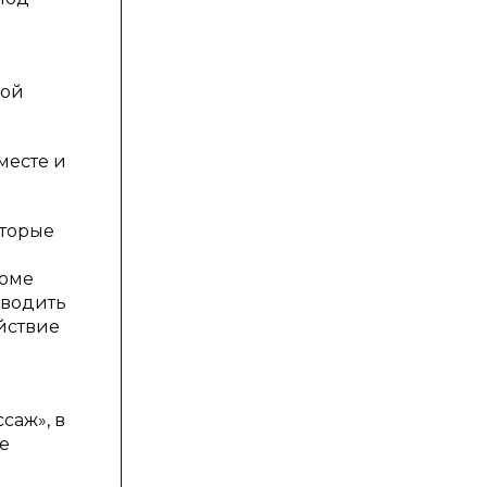
е
ной
месте и
оторые
роме
оводить
ействие
саж», в
е