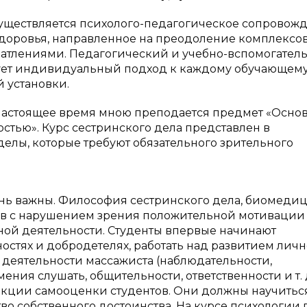
существляется психолого-педагогическое сопровож
доровья, направленное на преодоление комплексов
атлениями. Педагогический и учебно-вспомогател
ует индивидуальный подход к каждому обучающему
 установки.
 настоящее время мною преподается предмет «Осно
стью». Курс сестринского дела представлен в
елы, которые требуют обязательного зрительного
ень важны. Философия сестринского дела, биомеди
ов с нарушением зрения положительной мотивации
ной деятельности. Студенты впервые начинают
ностях и добродетелях, работать над развитием лич
деятельности массажиста (наблюдательности,
ия слушать, общительности, ответственности и т. д.
екции самооценки студентов. Они должны научитьс
тво собственного достоинства. На курсе психологии 