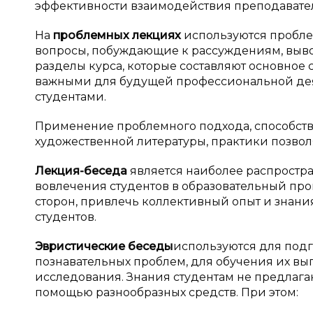
эффективности взаимодействия преподавател
На
проблемных лекциях
используются пробле
вопросы, побуждающие к рассуждениям, выв
разделы курса, которые составляют основно
важными для будущей профессиональной дея
студентами.
Применение проблемного подхода, способств
художественной литературы, практики позво
Лекция-беседа
является наиболее распростр
вовлечения студентов в образовательный про
сторон, привлечь коллективный опыт и знани
студентов.
Эвристические беседы
используются для под
познавательных проблем, для обучения их вы
исследования. Знания студентам не предлагаю
помощью разнообразных средств. При этом: