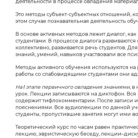
деятельности в процессе овладения материа
Это методы субъект-субъектных отношений, ког
этом случае познавательная деятельность об
В основе активных методов лежит диалог, ка
студентами. В процессе диалога развиваютс
коллективно, развивается речь студентов. Дл
знаний, умений, навыков участвовали все псих
Методы активного обучения используются на р
работы со слабовидящими студентами они ад
На Ι этапе первичного овладения знаниями
, 
урок. Лекции записываются на диктофон. Вся
содержит тифлокомментарии. После записи и
пояснениями. Все аудиолекции по данной уч
студенты, пропустившие занятия могут ими во
Теоретический курс по часам равен практиче
лекцию, эвристическую беседу, лекции–диску