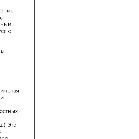
дение
,
ьный
ся с
вы
цинская
 и
ностных
). Это
я
под