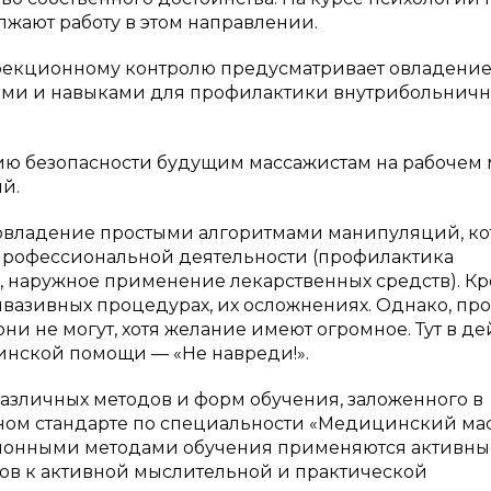
жают работу в этом направлении.
фекционному контролю предусматривает овладени
ями и навыками для профилактики внутрибольнич
ю безопасности будущим массажистам на рабочем 
й.
овладение простыми алгоритмами манипуляций, к
 профессиональной деятельности (профилактика
, наружное применение лекарственных средств). К
нвазивных процедурах, их осложнениях. Однако, пр
они не могут, хотя желание имеют огромное. Тут в д
нской помощи — «Не навреди!».
азличных методов и форм обучения, заложенного в
ом стандарте по специальности «Медицинский мас
ционными методами обучения применяются активны
тов к активной мыслительной и практической