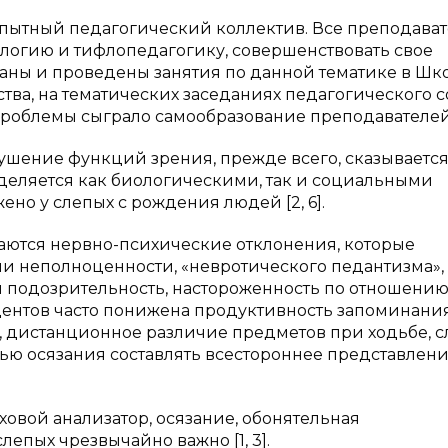
опытный педагогический коллектив. Все преподава
ологию и тифлопедагогику, совершенствовать свое
аны и проведены занятия по данной тематике в Шк
тва, на тематических заседаниях педагогического с
роблемы сыграло самообразование преподавателей
ушение функций зрения, прежде всего, сказывается
деляется как биологическими, так и социальными
но у слепых с рождения людей [2, 6].
аются нервно-психические отклонения, которые
ли неполноценности, «невротического педантизма»,
 подозрительность, настороженность по отношению
удентов часто понижена продуктивность запоминани
я, дистанционное различие предметов при ходьбе, с
ью осязания составлять всестороннее представлени
овой анализатор, осязание, обонятельная
лепых чрезвычайно важно [1, 3].