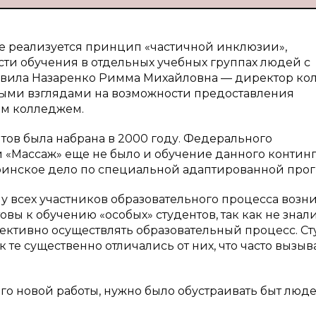
 реализуется принцип «частичной инклюзии»,
и обучения в отдельных учебных группах людей с
авила Назаренко Римма Михайловна — директор ко
ивными взглядами на возможности предоставления
им колледжем.
тов была набрана в 2000 году. Федерального
и «Массаж» еще не было и обучение данного контин
тринское дело по специальной адаптированной про
у всех участников образовательного процесса возн
вы к обучению «особых» студентов, так как не знали
ективно осуществлять образовательный процесс. С
 те существенно отличались от них, что часто вызыв
го новой работы, нужно было обустраивать быт люде