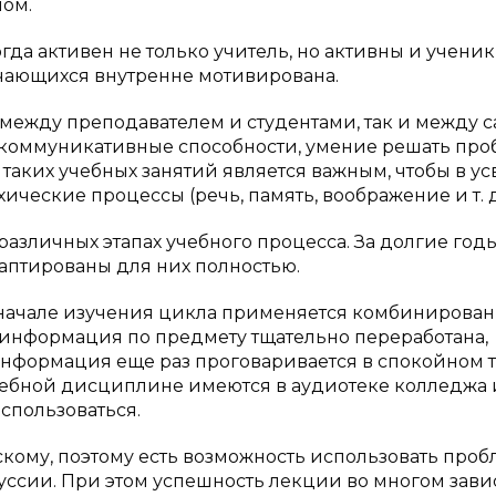
лом.
да активен не только учитель, но активны и ученик
учающихся внутренне мотивирована.
к между преподавателем и студентами, так и между
я коммуникативные способности, умение решать пр
я таких учебных занятий является важным, чтобы в у
ические процессы (речь, память, воображение и т. д.
азличных этапах учебного процесса. За долгие год
аптированы для них полностью.
в начале изучения цикла применяется комбинирова
 информация по предмету тщательно переработана,
нформация еще раз проговаривается в спокойном т
ебной дисциплине имеются в аудиотеке колледжа 
спользоваться.
скому, поэтому есть возможность использовать про
ссии. При этом успешность лекции во многом завис