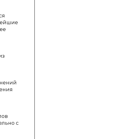
ся
нейшие
ее
из
мнений
ления
пов
ельно с