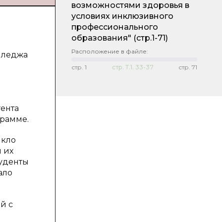
возможностями здоровья в
условиях инклюзивного
профессионального
образования"
(стр.1-71)
Расположение в файле:
лледжа
стр.
1
стр.
Т.1. 33-37
стр.
71
гента
грамме.
икло
 их
туденты
ало
й с