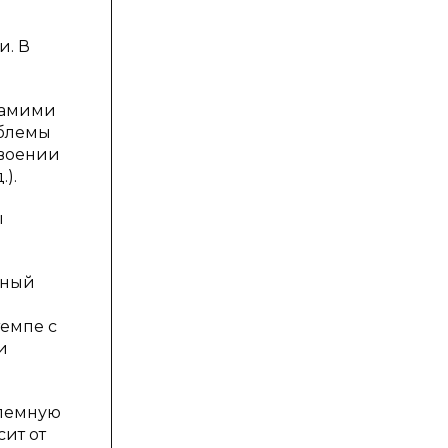
и. В
 самими
облемы
своении
).
ы
нный
емпе с
и
блемную
ит от