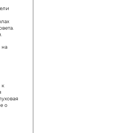
тели
олах
овета.
.
 на
 к
я
луховая
е о