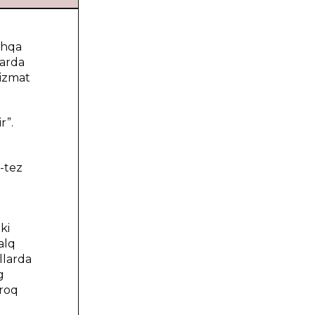
оshqа
lаrdа
хizmаt
r”.
z-tеz
ki
аlq
оllаrdа
g
аrоq