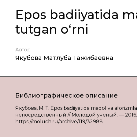
Epоs bаdiiyatidа m
tutgаn o‘rni
Автор
Якубова Матлуба Тажибаевна
Библиографическое описание
Якубова, М. Т. Epоs bаdiiyatidа mаqоl vа аfоrizmlаr
непосредственный // Молодой ученый. — 2016. — 
https://moluch.ru/archive/119/32988.