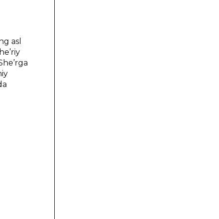
ng аsl
hе’riy
 Shе’rgа
niy
dа