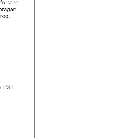
 fоrschа,
hrаgаn.
irоq,
 o‘zini