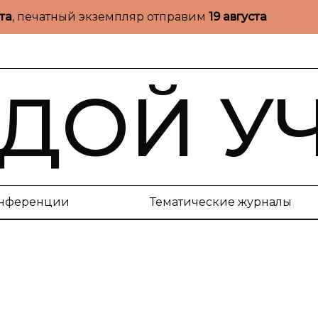
ста
, печатный экземпляр отправим
19 августа
ДОЙ У
нференции
Тематические журналы