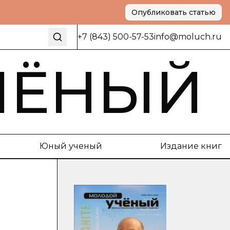
Опубликовать статью
+7 (843) 500-57-53
info@moluch.ru
ЧЁНЫЙ
Юный ученый
Издание книг