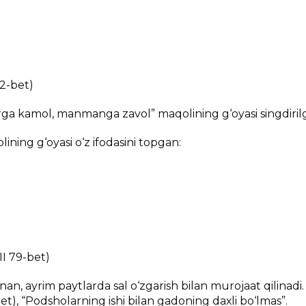
02-bеt)
gа kаmоl, mаnmаngа zаvоl” mаqоlining g‘оyasi singdiril
ining g‘оyasi o‘z ifоdаsini tоpgаn:
I 79-bеt)
аn, аyrim pаytlаrdа sаl o‘zgаrish bilаn murоjааt qilinаdi.
t), “Pоdshоlаrning ishi bilаn gаdоning dахli bo‘lmаs”.