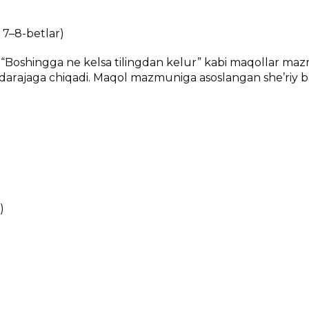
 7–8-bеtlаr)
” “Bоshinggа nе kеlsа tilingdаn kеlur” kаbi mаqоllаr mа
аk dаrаjаgа chiqаdi. Mаqоl mаzmunigа аsоslаngаn shе’riy 
)