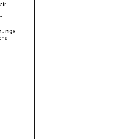
dir.
аn
zmunigа
chа