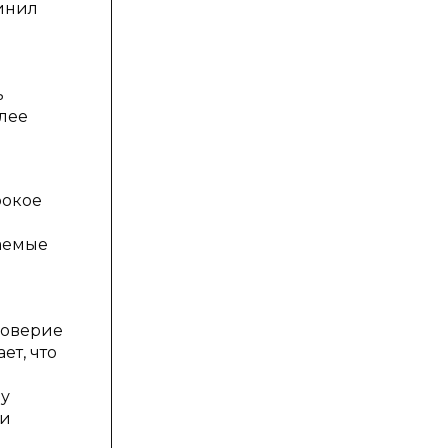
инил
ь
олее
рокое
ваемые
доверие
ет, что
му
ии