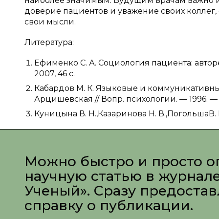
наиболее значимым. Будущим врачам важно и 
доверие пациентов и уважение своих коллег, 
свои мысли.
Литература:
Ефименко С. А. Социология пациента: автореф
2007, 46 c.
Кабардов М. К. Языковые и коммуникативные 
Арцишевская // Вопр. психологии. — 1996. — №
Куницына В. Н.,Казаринова Н. В.,ПогольшаВ.
Можно быстро и просто о
научную статью в журнал
Ученый». Сразу предоста
справку о публикации.