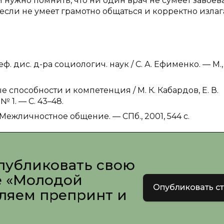
нужно помнить, что ни один врач не сумеет завоев
если не умеет грамотно общаться и корректно излаг
. дис. д-ра социологич. наук / С. А. Ефименко. — М.,
способности и компетенция / М. К. Кабардов, Е. В.
 1. — С. 43–48.
 Межличностное общение. — СПб., 2001, 544 с.
публиковать свою
е «Молодой
Опубликовать с
вляем препринт и