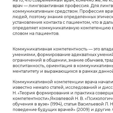
на то, что современный врач, конечно же, не к
врач — лингвоактивная профессия. Для линг
коммуникативным средством. Профессия врач
людей, поэтому знания определённых этическ
установления контакта с пациентом, что в да
определяет коммуникативную компетенцию вр
словом на пациентов.
Коммуникативная компетентность — это вл
умениями, формирование адекватных умений в
ограничений в общении, знание обычаев, тра
воспитанность, ориентация в коммуникативн
менталитету и выражающихся в рамках данной п
Коммуникативной компетенции врача начали 
известно немало статей, исследований и дисс
Н. «Теория формирования и практика совер
компетентности»,Яковлевой Н. В. «Психологи
обучения в вузе» (1994), статья Васильевой Л
поведение будущих врачей» (2009) и другие.