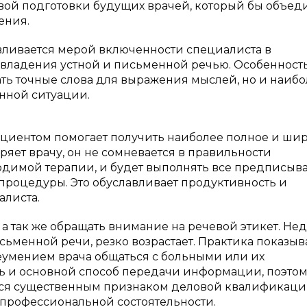
вой подготовки будущих врачей, который бы объед
ения.
ливается мерой включенности специалиста в
 владения устной и письменной речью. Особенност
вать точные слова для выражения мыслей, но и наиб
нной ситуации.
ациентом помогает получить наиболее полное и ши
яет врачу, он не сомневается в правильности
водимой терапии, и будет выполнять все предписы
процедуры. Это обуславливает продуктивность и
алиста.
 а так же обращать внимание на речевой этикет. Не
сьменной речи, резко возрастает. Практика показыва
умением врача общаться с больными или их
ль и основной способ передачи информации, поэто
тся существенным признаком деловой квалификац
о профессиональной состоятельности.