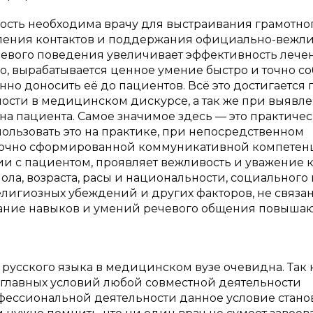
ость необходима врачу для выстраивания грамотно
вления контактов и поддержания официально-вежл
евого поведения увеличивает эффективность лечен
го, вырабатывается ценное умение быстро и точно с
но доносить её до пациентов. Всё это достигается 
ости в медицинском дискурсе, а так же при выявл
на пациента. Самое значимое здесь — это практиче
пользовать это на практике, при непосредственном
аточно сформированной коммуникативной компете
ии с пациентом, проявляет вежливость и уважение 
пола, возраста, расы и национальности, социального
лигиозных убеждений и других факторов, не связа
вание навыков и умений речевого общения повыша
русского языка в медицинском вузе очевидна. Так 
з главных условий любой совместной деятельности
фессиональной деятельности данное условие стано