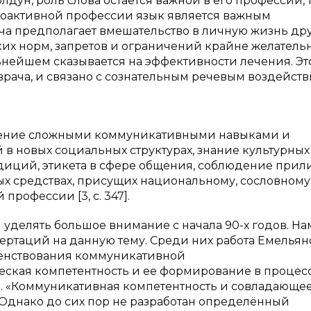
олдун, роль слова остаётся важной в его профессии, 
воактивной профессии язык является важным
а предполагает вмешательство в личную жизнь др
их норм, запретов и ограничений крайне желатель
льнейшем сказывается на эффективности лечения. Эт
ача, и связано с сознательным речевым воздейст
адение сложными коммуникативными навыками и
 новых социальных структурах, знание культурных
диций, этикета в сфере общения, соблюдение прил
ых средствах, присущих национальному, сословному
рофессии [3, с. 347].
уделять большое внимание с начала 90-х годов. На
ертаций на данную тему. Среди них работа Емельян
шенствования коммуникативной
ческая компетентность и ее формирование в процес
. Н. «Коммуникативная компетентность и совладающе
 Однако до сих пор не разработан определённый