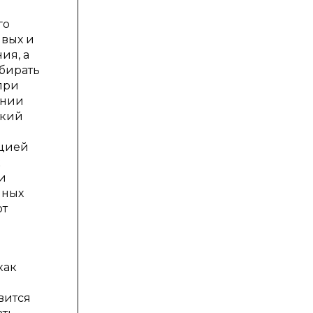
го
ивых и
ия, а
обирать
при
ении
ский
нцией
к
 и
нных
ют
как
вится