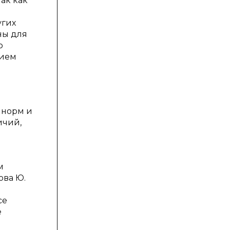
так как
угих
ны для
о
вием
 норм и
ичий,
м
ова Ю.
се
е