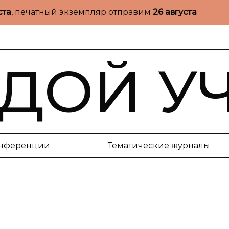
ста
, печатный экземпляр отправим
26 августа
ДОЙ У
нференции
Тематические журналы