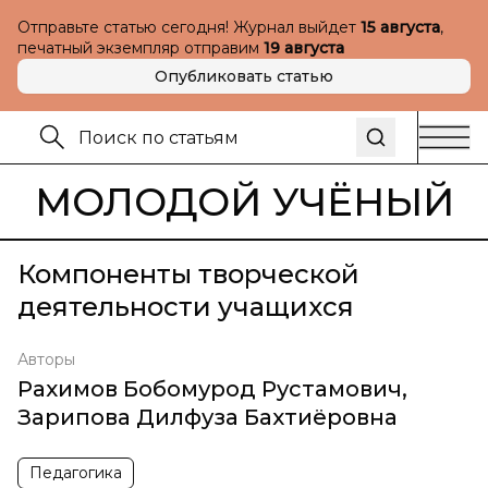
Отправьте статью сегодня! Журнал выйдет
15 августа
,
печатный экземпляр отправим
19 августа
Опубликовать статью
МОЛОДОЙ УЧЁНЫЙ
Компоненты творческой
деятельности учащихся
Авторы
Рахимов Бобомурод Рустамович
,
Зарипова Дилфуза Бахтиёровна
Педагогика