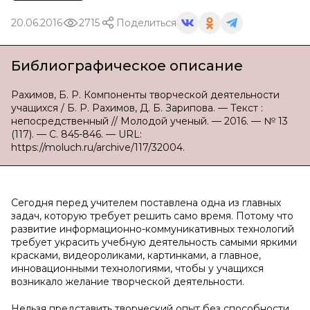
20.06.2016
2715
Поделиться
Библиографическое описание
Рахимов, Б. Р. Компоненты творческой деятельности
учащихся / Б. Р. Рахимов, Д. Б. Зарипова. — Текст :
непосредственный // Молодой ученый. — 2016. — № 13
(117). — С. 845-846. — URL:
https://moluch.ru/archive/117/32004.
Сегодня перед учителем поставлена одна из главных
задач, которую требует решить само время. Потому что
развитие информационно-коммуникативных технологий
требует украсить учебную деятельность самыми яркими
красками, видеороликами, картинками, а главное,
инновационными технологиями, чтобы у учащихся
возникало желание творческой деятельности.
Нельзя представить творческий опыт без способности