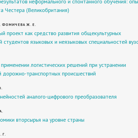
езультатов неформального и спонтанного обучения: оп
а Честера (Великобритания)
, ФОМИЧЕВА Ж. Е.
ый проект как средство развития общекультурных
 студентов языковых и неязыковых специальностей вуз
 применении логистических решений при устранении
й дорожно-транспортных происшествий
Ю.
инейностей аналого-цифрового преобразователя
А.
омики вторсырья на уровне страны
 Г.