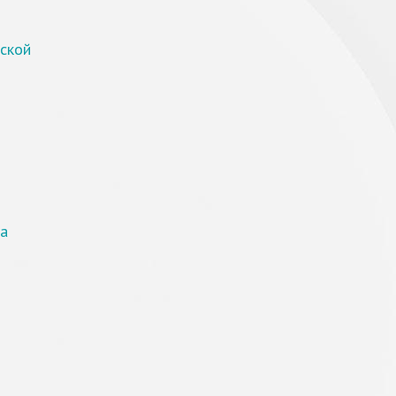
ской
а