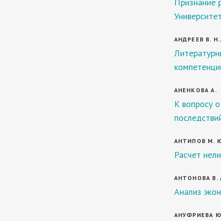
Признание р
Университет
АНДРЕЕВ В. Н.
Литературн
компетенций
АНЕНКОВА А.
К вопросу о
последстви
АНТИПОВ М. 
Расчет нел
АНТОНОВА В. 
Анализ экон
АНУФРИЕВА Ю.