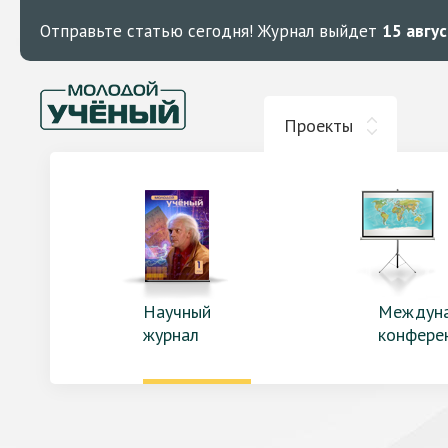
Отправьте статью сегодня!
Журнал выйдет
15 авгу
Проекты
Научный
Междун
журнал
конфере