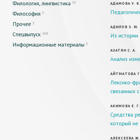
Филология, лингвистика
33
АДАМОВА У. К
Педагогичес
Философия
5
Прочее
3
АДИЛОВ З. Ю.
Спецвыпуск
169
Из истории 
Информационные материалы
5
АЗАТЯН С. А.
Анализ изме
АЙТМАТОВА Г.
Лексико-фр
связанных 
АКИМОВА Е. Г
Средства ре
который не 
АЛЕКСЕЕВА Ж.