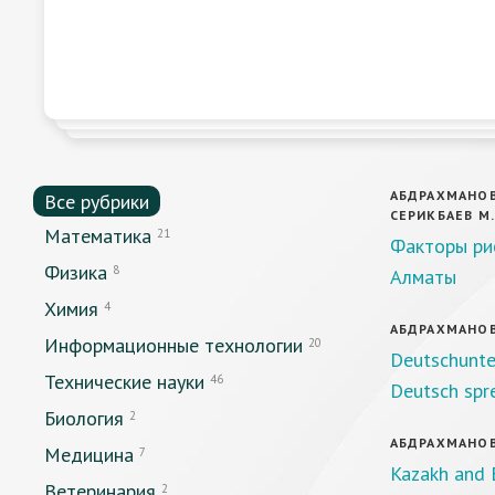
АБДРАХМАНОВА 
Все рубрики
СЕРИКБАЕВ М.
Математика
21
Факторы ри
Физика
8
Алматы
Химия
4
АБДРАХМАНОВ
Информационные технологии
20
Deutschunter
Технические науки
46
Deutsch spr
Биология
2
АБДРАХМАНОВ
Медицина
7
Kazakh and E
Ветеринария
2