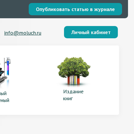
Опубликовать статью в журнале
Личный кабинет
info@moluch.ru
Издание
ый
книг
еный