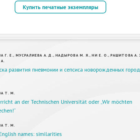
Купить печатные экземпляры
Г. Е., МУСРАЛИЕВА А. Д., НАДЫРОВА М. Я., НИ Е. О., РАШИТОВА А. 
 А.
ска развития пневмонии и сепсиса новорожденных город
А Т. М.
richt an der Technischen Universität oder „Wir möchten
echen!“
А Т. М.
nglish names: similarities