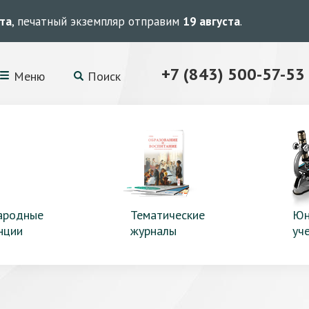
ста
, печатный экземпляр отправим
19 августа
.
+7 (843) 500-57-53
Меню
Поиск
ародные
Тематические
Юн
нции
журналы
уч