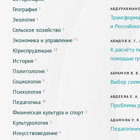
География
1
АБДУРАХМАНОВ
Трансформа
Экология
1
и Российско
Сельское хозяйство
2
Экономика и управление
71
АБИДОВ К. Г.,
К расчёту п
Юриспруденция
19
помощью гр
История
7
Политология
5
АБРАМОВ В. В.
Социология
Выбор схем
5
Психология
8
АВДЕЕВА Е. А.
Педагогика
45
Проблемы р
Физическая культура и спорт
2
АДАМОВА У. К
Культурология
2
Педагогиче
Искусствоведение
4