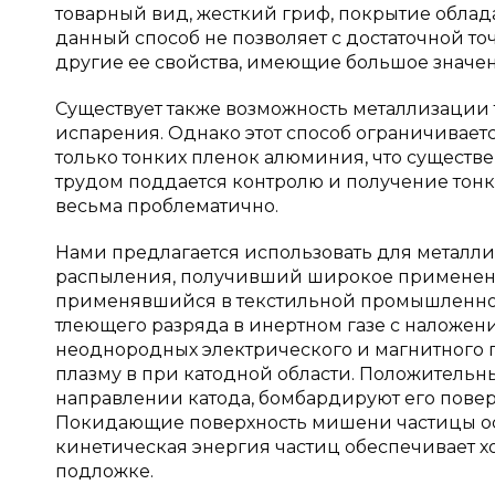
товарный вид, жесткий гриф, покрытие обладае
данный способ не позволяет с достаточной т
другие ее свойства, имеющие большое значе
Существует также возможность металлизации
испарения. Однако этот способ ограничивае
только тонких пленок алюминия, что существе
трудом поддается контролю и получение тон
весьма проблематично.
Нами предлагается использовать для металл
распыления, получивший широкое применение
применявшийся в текстильной промышленнос
тлеющего разряда в инертном газе с наложе
неоднородных электрического и магнитного 
плазму в при катодной области. Положительн
направлении катода, бомбардируют его поверх
Покидающие поверхность мишени частицы оса
кинетическая энергия частиц обеспечивает 
подложке.