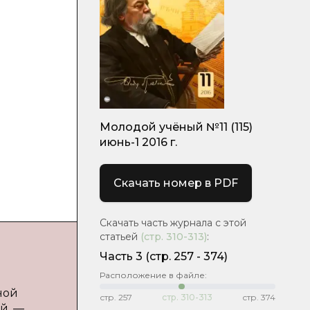
Молодой учёный №11 (115)
июнь-1 2016 г.
Скачать номер в PDF
Скачать часть журнала с этой
статьей
(стр.
310-313
)
:
Часть 3
(cтр. 257 - 374)
Расположение в файле:
ной
стр.
257
стр.
310-313
стр.
374
ый. —