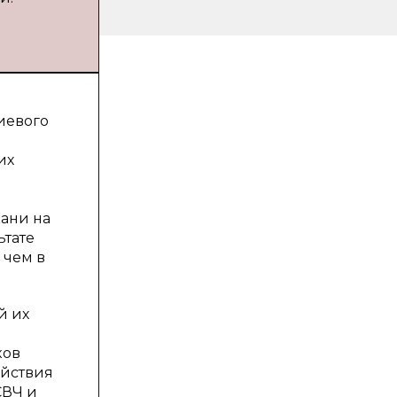
иевого
их
кани на
ьтате
 чем в
й их
ков
ействия
СВЧ и