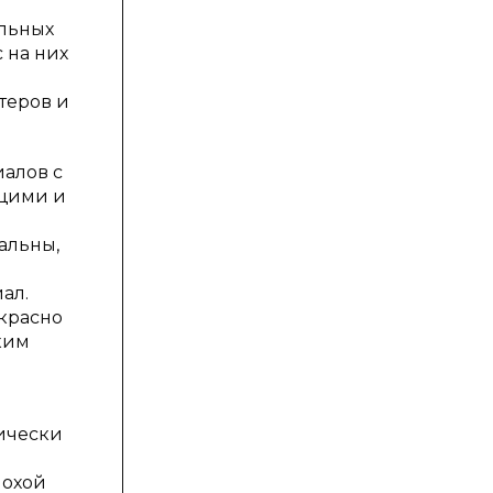
е
ильных
 на них
теров и
алов с
ющими и
альны,
ал.
екрасно
ким
ически
лохой