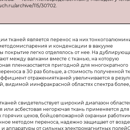
luch.ru/archive/115/30702.
и тканей является перенос на них тонкогоалюмин
 методомиспарения и конденсации в вакууме
бы покрытие легко отделялось от нее. На дублирующ
ют между валками вместе с тканью, на которую
ная пленкаостается пригодной для многократного
реноса в 30 раз больше, а стоимость полученной т
эффициент отражениятканей увеличивается в резул
, видимой иинфракрасной областях спектра более,
тканей свидетельствует широкий диапазон областе
 или асбестовая негорючая ткань применяется для
 горячих цехов, бойцовпожарной охраныи работни
ное методом переноса, надежно защищает от возд
 и аппаратуры от сильных электромагнитных полей