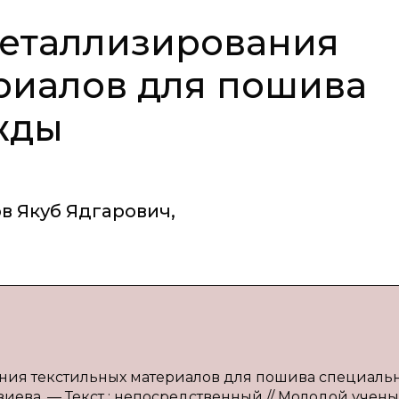
металлизирования
риалов для пошива
жды
в Якуб Ядгарович
,
вания текстильных материалов для пошива специаль
Файзиева. — Текст : непосредственный // Молодой учен