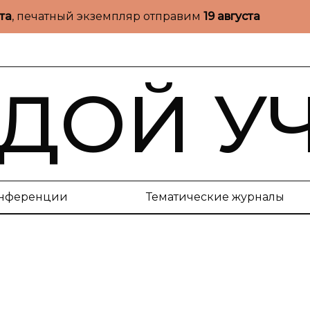
ста
, печатный экземпляр отправим
19 августа
ДОЙ У
нференции
Тематические журналы