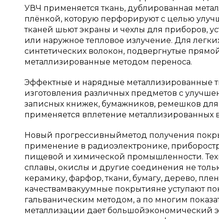
УВЧ применяется ткань, дублированная мета
плёнкой, которую перфорируют с целью улуч
тканей шьют экраны и чехлы для приборов, у
или наружное тепловое излучение. Для легк
синтетических волокон, подвергнутые прямой
металлизированные методом переноса.
Эффектные и нарядные металлизированные т
изготовления различных предметов с улучше
записных книжек, бумажников, ремешков для 
применяется вплетение металлизированных в
Новый прогрессивныйметод получения покр
применение в радиоэлектронике, приборостро
пищевой и химической промышленности. Тех
сплавы, окислы и другие соединения не только
керамику, фарфор, ткани, бумагу, дерево, пл
качествамвакуумные покрытияне уступают п
гальваническим методом, а по многим показ
металлизации дает большойэкономический эф