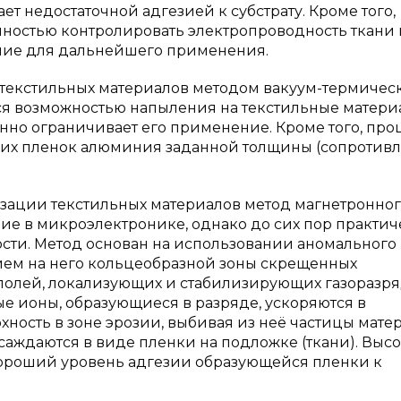
т недостаточной адгезией к субстрату. Кроме того,
очностью контролировать электропроводность ткани 
ние для дальнейшего применения.
 текстильных материалов методом вакуум-термичес
тся возможностью напыления на текстильные матер
нно ограничивает его применение. Кроме того, про
ких пленок алюминия заданной толщины (сопротив
изации текстильных материалов метод магнетронно
 в микроэлектронике, однако до сих пор практич
ти. Метод основан на использовании аномального
нием на него кольцеобразной зоны скрещенных
полей, локализующих и стабилизирующих газоразр
ые ионы, образующиеся в разряде, ускоряются в
ность в зоне эрозии, выбивая из неё частицы матер
ждаются в виде пленки на подложке (ткани). Выс
хороший уровень адгезии образующейся пленки к