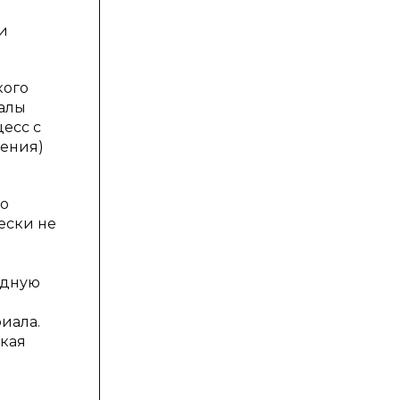
и
кого
иалы
цесс с
ления)
го
ески не
ядную
иала.
окая