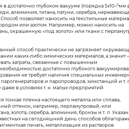
5
в достаточно глубоком вакууме (порядка 5х10–
мм р
еди, алюминия, титана, латуни, серебра, нержавеющ
в. Способ позволяет наносить на текстильные матери
ородом или азотом. Например, можно наносить на
кань, окрашенную «под золото» или ткани с перламу
 данный способ практически не загрязняет окружаю
вании каких-либо химических материалов, а значит 
овать затраты, связанные с повышенным
 необходимостью достаточно глубокого вакуумиров
удования не требует наличия специальных инженер
парогенераторов и паропроводов, химстанций и т. п
даже в условиях т. н. малых предприятий.
я тонкая плёнка настоящего металла или сплава,
ый оттенок, например, перламутровый, или
а, золота, серебра, алюминия, бронзы и т. п. Указа
известных на сегодняшний день способов облагора
игментная печать, металлизация из растворов