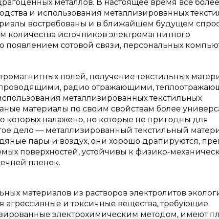
агоценных металлов. В настоящее время все боле
водства и использования металлизированных текст
ериалы востребованы и в ближайшем будущем спрос
стом количества источников электромагнитного
о появлением сотовой связи, персональных компью
тромагнитных полей, получение текстильных матери
ропроводящими, радио отражающими, теплоотража
использования металлизированных текстильных
аные материалы по своим свойствам более универс
 которых налажено, но которые не пригодны для
гое дело — металлизированный текстильный матери
водяные пары и воздух, они хорошо драпируются, пр
мых поверхностей, устойчивы к физико-механичес
вечней пленок.
ных материалов из растворов электролитов эколог
тся агрессивные и токсичные вещества, требующие
изированные электрохимическим методом, имеют п