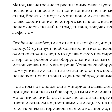
Метод магнетронного распыления реализуется 
позволяет наносить на ткани тонкие пленки м
стали, бронзы и других металлов и их сплаво
также соединения некоторых металлов с кисл
поверхность тканей нитрид титана, получая т
эффектом.
Особенно необходимо отметить тот факт, что
среду. Отсутствует необходимость в использо
очистке сточных вод, что должно скомпенсир
энергопотреблением оборудования в связи с
использованием магнетрона. Установка обор
коммуникаций: станций очистки сточных вод, 
позволяет использовать данное оборудование 
При этом на поверхности материала осаждаетс
придающая тканям благородный и оригинальн
металлический блеск нержавеющей стали, титан
цвета и оттенки не достижимы ни одним из 
текстильных материалов: гладкое крашение, п