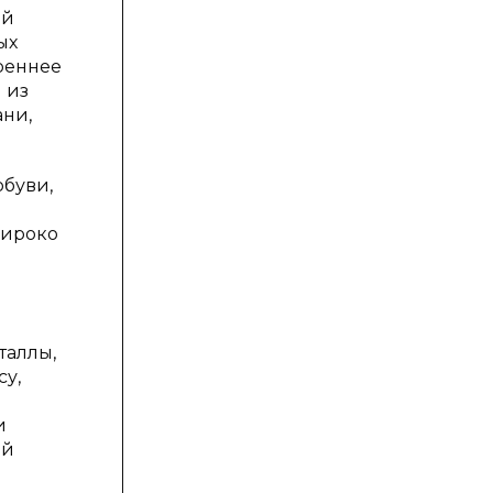
ой
ых
реннее
 из
ани,
буви,
широко
таллы,
су,
и
ой