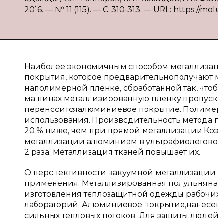
2016. — № 11 (115). — С. 310-313. — URL: https://mo
Наиболее экономичным способом металлизаци
покрытия, которое предварительнополучают
наполимерной пленке, обработанной так, что
машинах металлизированную пленку пропуска
переноситсяалюминиевое покрытие. Полимер
использования. Производительность метода пе
20 % ниже, чем при прямой металлизации.Ко
металлизации алюминием в ультрафиолетовой
2 раза. Металлизация тканей повышает их.
О перспективности вакуумной металлизации 
применения. Металлизированная полульняная
изготовления теплозащитной одежды рабочих
лабораторий. Алюминиевое покрытие,нанесен
сильных тепловых потоков. Для защиты людей