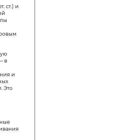
т. ст.) и
ей
алы
тровым
щую
— в
ания и
ных
. Это
нные
живания