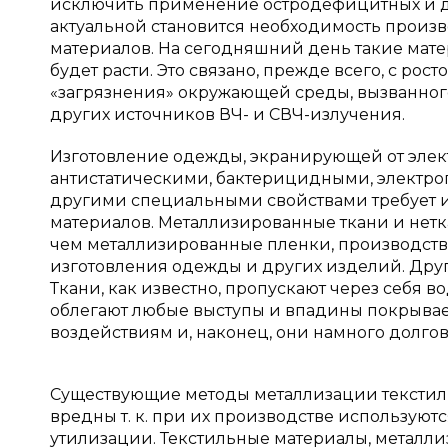
исключить применение остродефицитных и др
актуальной становится необходимость произ
материалов. На сегодняшний день такие мат
будет расти. Это связано, прежде всего, с ро
«загрязнения» окружающей среды, вызванног
других источников ВЧ- и СВЧ-излучения.
Изготовление одежды, экранирующей от элек
антистатическими, бактерицидными, элект
другими специальными свойствами требует 
материалов. Металлизированные ткани и нетк
чем металлизированные пленки, производство
изготовления одежды и других изделий. Дру
Ткани, как известно, пропускают через себя 
облегают любые выступы и впадины покрывае
воздействиям и, наконец, они намного долго
Существующие методы металлизации текстиль
вредны т. к. при их производстве использую
утилизации. Текстильные материалы, металл