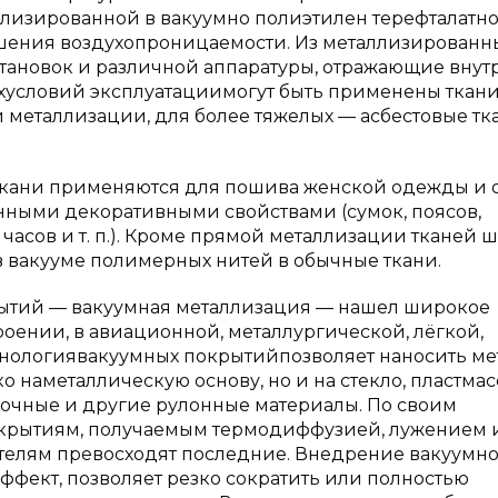
ллизированной в вакуумно полиэтилен терефталатн
шения воздухопроницаемости. Из металлизированн
становок и различной аппаратуры, отражающие внут
ихусловий эксплуатациимогут быть применены ткани
 металлизации, для более тяжелых — асбестовые тк
кани применяются для пошива женской одежды и о
нными декоративными свойствами (сумок, поясов,
часов и т. п.). Кроме прямой металлизации тканей 
 вакууме полимерных нитей в обычные ткани.
ытий — вакуумная металлизация — нашел широкое
ении, в авиационной, металлургической, лёгкой,
нологиявакуумных покрытийпозволяет наносить ме
 наметаллическую основу, но и на стекло, пластмас
еночные и другие рулонные материалы. По своим
окрытиям, получаемым термодиффузией, лужением 
ателям превосходят последние. Внедрение вакуумн
фект, позволяет резко сократить или полностью