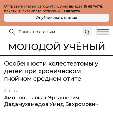
Отправьте статью сегодня! Журнал выйдет
15 августа
,
печатный экземпляр отправим
19 августа
Опубликовать статью
МОЛОДОЙ УЧЁНЫЙ
Особенности холестеатомы у
детей при хроническом
гнойном среднем отите
Авторы
Амонов Шавкат Эргашевич
,
Дадамухамедов Умид Бахромович