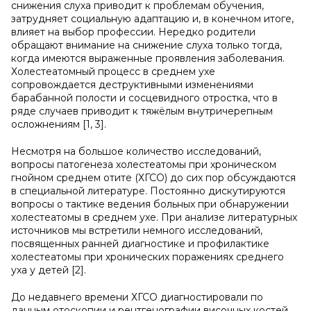
снижения слуха приводит к проблемам обучения,
затрудняет социальную адаптацию и, в конечном итоге,
влияет на выбор профессии. Нередко родители
обращают внимание на снижение слуха только тогда,
когда имеются выраженные проявления заболевания.
Холестеатомный процесс в среднем ухе
сопровождается деструктивными изменениями
барабанной полости и сосцевидного отростка, что в
ряде случаев приводит к тяжёлым внутричерепным
осложнениям [1, 3].
Несмотря на большое количество исследований,
вопросы патогенеза холестеатомы при хроническом
гнойном среднем отите (ХГСО) до сих пор обсуждаются
в специальной литературе. Постоянно дискутируются
вопросы о тактике ведения больных при обнаружении
холестеатомы в среднем ухе. При анализе литературных
источников мы встретили немного исследований,
посвященных ранней диагностике и профилактике
холестеатомы при хронических поражениях среднего
уха у детей [2].
До недавнего времени ХГСО диагностировали по
данным отоскопии и рентгенографии височных костей.