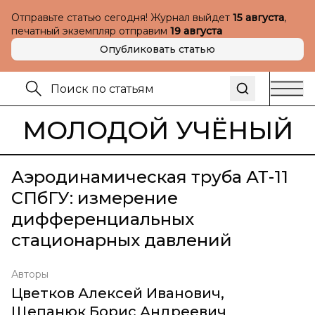
Отправьте статью сегодня! Журнал выйдет
15 августа
,
печатный экземпляр отправим
19 августа
Опубликовать статью
МОЛОДОЙ УЧЁНЫЙ
Аэродинамическая труба АТ-11
СПбГУ: измерение
дифференциальных
стационарных давлений
Авторы
Цветков Алексей Иванович
,
Щепанюк Борис Андреевич