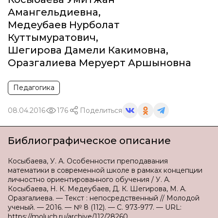
Амангельдиевна
,
Медеубаев Нурболат
Куттымуратович
,
Шегирова Дамели Какимовна
,
Оразгалиева Меруерт Аршыновна
Педагогика
08.04.2016
176
Поделиться
Библиографическое описание
Косыбаева, У. А. Особенности преподавания
математики в современной школе в рамках концепции
личностно ориентированного обучения / У. А.
Косыбаева, Н. К. Медеубаев, Д. К. Шегирова, М. А.
Оразгалиева. — Текст : непосредственный // Молодой
ученый. — 2016. — № 8 (112). — С. 973-977. — URL:
https://moluch.ru/archive/112/28260.