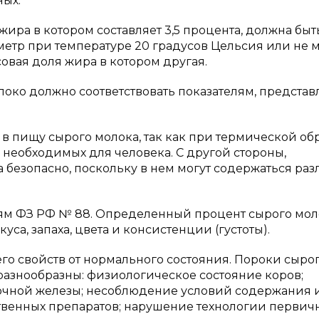
ных.
жира в котором составляет 3,5 процента, должна быт
метр при температуре 20 градусов Цельсия или не 
овая доля жира в котором другая.
око должно соответствовать показателям, предста
 в пищу сырого молока, так как при термической об
 необходимых для человека. С другой стороны,
 безопасно, поскольку в нем могут содержаться ра
ниям ФЗ РФ № 88. Определенный процент сырого мол
са, запаха, цвета и консистенции (густоты).
о свойств от нормального состояния. Пороки сыро
азнообразны: физиологическое состояние коров;
лочной железы; несоблюдение условий содержания 
ственных препаратов; нарушение технологии первич