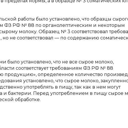
в пределах нормы, а в образце № 3 соматических кл
льской работы было установлено, что образцы сырог
иям ФЗ РФ № 88 по органолептическим и некоторым
сырому молоку. Образец № 3 соответствовал требов
 но не соответствовал — по содержанию соматичес
 было установлено, что не все сырое молоко,
ласти соответствует требованиям ФЗ РФ № 88
ую продукцию», определенное количество произве
дования установлено, что сырое молоко, закупленно
твенно употреблять в пищу, так как в нем могут
а и бактерии. Перед употреблением в пищу сырое 
ской обработке.