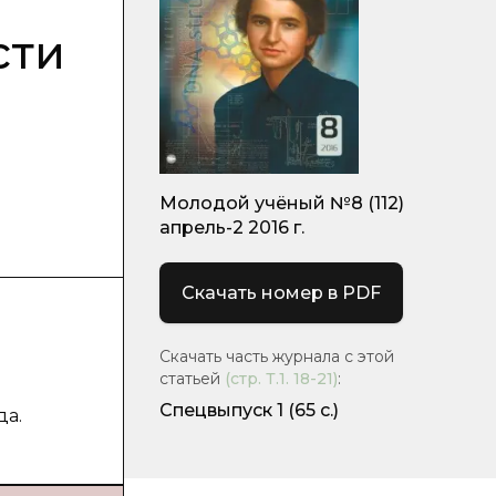
сти
Молодой учёный №8 (112)
апрель-2 2016 г.
Скачать номер в PDF
Скачать часть журнала с этой
статьей
(стр.
Т.1. 18-21
)
:
Спецвыпуск 1
(65 с.)
да.