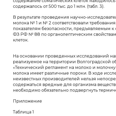
содержание соматических клеток находилось 
содержалось от 500 тыс. до 1 млн. (табл. 3).
В результате проведения научно-исследовате
молока № 1 и № 2 соответствовали требован
показателям безопасности, предъявляемым к 
ФЗ РФ № 88 по органолептическим свойствам,
клеток.
На основании проведенных исследований нами
реализуемое на территории Волгоградской об
«Технический регламент на молоко и молочн
молока имеет различные пороки. В ходе иссле
неизвестных производителей нельзя непосредс
содержаться вредные для организма веществ
необходимо обязательно подвергнуть термиче
Приложение
Таблица 1