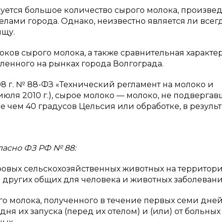
уется большое количество сырого молока, произве
еделами города. Однако, неизвестно является ли всег
ищу.
оков сырого молока, а также сравнительная характе
пленного на рынках города Волгограда.
8 г. № 88-ФЗ «Технический регламент на молоко и
юля 2010 г.), сырое молоко — молоко, не подверга
 чем 40 градусов Цельсия или обработке, в результ
ласно ФЗ РФ № 88:
ровых сельскохозяйственных животных на территори
других общих для человека и животных заболевани
го молока, полученного в течение первых семи дне
дня их запуска (перед их отелом) и (или) от больных