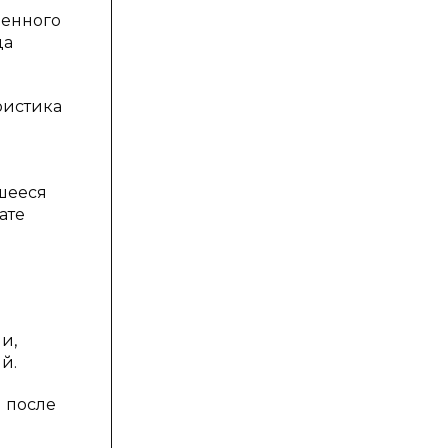
денного
да
ристика
вшееся
ате
и,
й.
й после