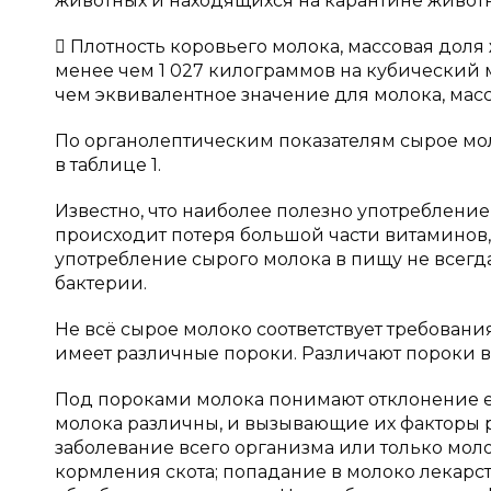
животных и находящихся на карантине живот
 Плотность коровьего молока, массовая доля 
менее чем 1 027 килограммов на кубический 
чем эквивалентное значение для молока, масс
По органолептическим показателям сырое мол
в таблице 1.
Известно, что наиболее полезно употребление
происходит потеря большой части витаминов,
употребление сырого молока в пищу не всегда
бактерии.
Не всё сырое молоко соответствует требова
имеет различные пороки. Различают пороки вку
Под пороками молока понимают отклонение ег
молока различны, и вызывающие их факторы р
заболевание всего организма или только мо
кормления скота; попадание в молоко лекар