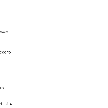
ежом
ского
то
 1 и 2