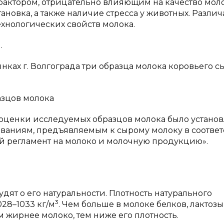
фактором, отрицательно влияющим на качество моло
ановка, а также наличие стресса у животных. Различ
технологических свойств молока.
.
нках г. Волгограда три образца молока коровьего с
азцов молока
оценки исследуемых образцов молока было установ
ованиям, предъявляемым к сырому молоку в соответ
ий регламент на молоко и молочную продукцию».
удят о его натуральности. Плотность натурального
3
028–1033 кг/м
. Чем больше в молоке белков, лактозы
ем жирнее молоко, тем ниже его плотность.