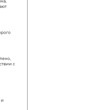
ка,
ают
ырого
лено,
ствии с
 и