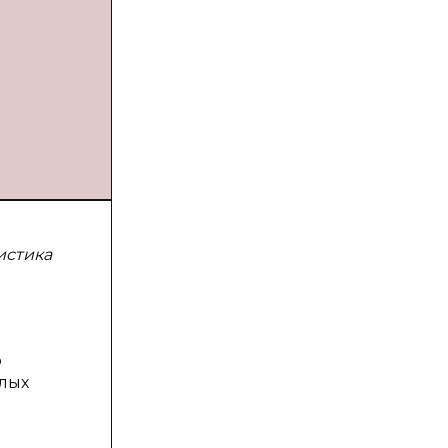
истика
о
илых