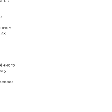
еток
о
аниям
ких
дённого
е у
молоко