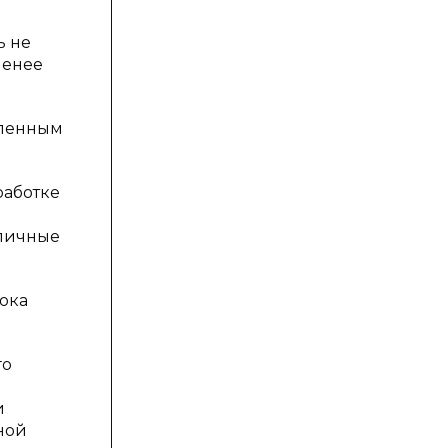
ь не
менее
вленным
работке
зличные
ока
го
и
ной