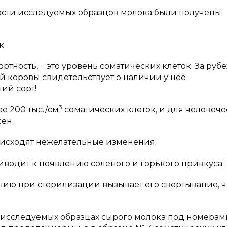
ости исследуемых образцов молока были получены
к
ртность, − это уровень соматических клеток. За руб
ой коровы свидетельствует о наличии у нее
ий сорт!
3
е 200 тыс./см
соматических клеток, и для человече
ен.
оисходят нежелательные изменения:
водит к появлению соленого и горького привкуса;
нию при стерилизации вызывает его свертывание, ч
в исследуемых образцах сырого молока под номерами