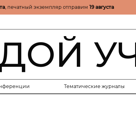
ста
, печатный экземпляр отправим
19 августа
ДОЙ У
нференции
Тематические журналы