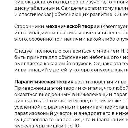
кишок достаточно подробно изучена, то многи
дискутабельными. Свидетельством тому являе
и спастическая) объясняющих развитие кишеч
Сторонники
механической теории
(Kasemeyer 
инвагинации кишечника является тяжесть на
этого, особенно при наличии какой-либо опухо
Следует полностью согласиться с мнением Н. Е
быть принята для объяснения небольшого чис
выявляется какая-либо опухоль. Однако эта 
инвагинаций у детей, у которых опухоль как 
Паралитическая теория
возникновения инваг
Приверженцы этой теории считали, что любо
оказаться внедренным в нижележащий парали
кишечника. Что механизм внедрения может з
уселеннойпо различным причинам перисталь
парализовоный участок и внедряет его в ни
существовала точка зрения, что инвагинация
мускулатуры кишки [1, с. 10].