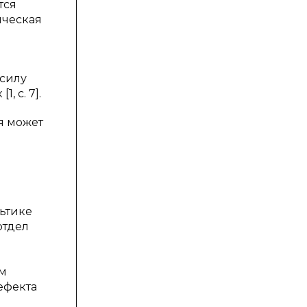
тся
ическая
 силу
 с. 7].
ия может
ьтике
отдел
е
им
ефекта