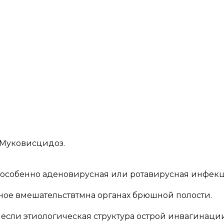
 Муковисцидоз.
, особенно аденовирусная или ротавирусная инфекц
вное вмешательствтмна органах брюшной полости.
о если этиологическая структура острой инвагинаци