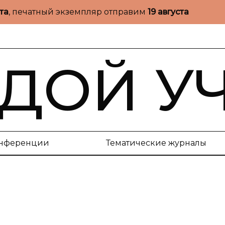
ста
, печатный экземпляр отправим
19 августа
ДОЙ У
нференции
Тематические журналы