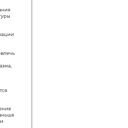
ания
атуры
инации
овлечь
азма,
тся
ение
раньше
ки