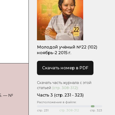
Молодой учёный №22 (102)
ноябрь-2 2015 г.
Скачать номер в PDF
Скачать часть журнала с этой
статьей
(стр.
308-312
)
:
Часть 3
(cтр. 231 - 323)
5. — №
Расположение в файле:
стр.
231
стр.
308-312
стр.
323