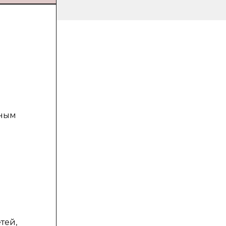
тным
тей,