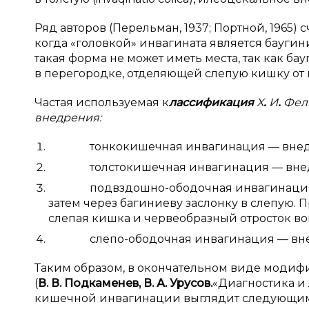
Ряд авторов (Перельман, 1937; Портной, 1965) 
когда «головкой» инвагината является баугини
такая форма не может иметь места, так как б
в перегородке, отделяющей слепую кишку от
Частая используемая к
лассификация
X
.
И
.
Фел
внедрения:
тонкокишечная инвагинация — внедрен
толстокишечная инвагинация — внедрен
подвздошно-ободочная инвагинация —
затем через багиниеву заслонку в слепую
слепая кишка и червеобразный отросток во
слепо-ободочная инвагинация — внедре
Таким образом, в окончательном виде моди
(
В.
В.
Подкаменев, В.
А.
Урусов.
«Диагностика и 
кишечной инвагинации выглядит следующим