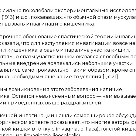
 сильно поколебали экспериментальные исследов
хс (1913) и др., показавших, что обычной спазм мускул
ет вызвать инвагинацию кишечника.
ли прочное обоснование спастической теории инваг
доказали, что для наступления инвагинации вовсе не
ти кишечника, а равно и паралича участка кишки.
ально спазм участка кишки оказался способным п
альные внедрение вовлекались небольшие участки
влялись самопроизвольно. Таким образом, кроме сп
 необходимы еще какие-то условия [1, с.21].
ны возникновения этого заболевания наличие
ка. Остается невыясненным вопрос — чем вызывае
вии приведенных выше раздражителей.
ечной инвагинации нашли самое широкое обсужд
торическом аспекте показывает, что многие авторы 
й кишки в тонкую (invaqinatio ifiaca), толстой киш
дрение (invaqinatio lieocolcalis).