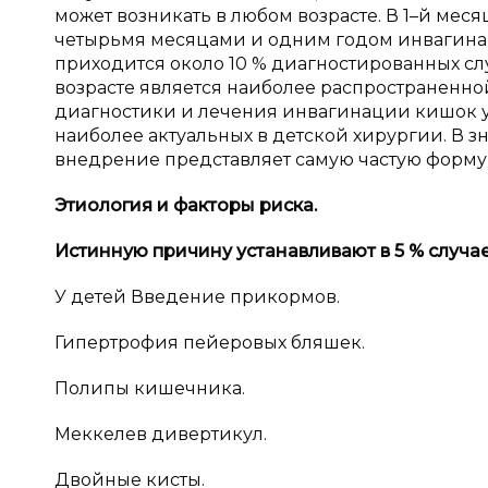
может возникать в любом возрасте. В 1–й мес
четырьмя месяцами и одним годом инвагинаци
приходится около 10 % диагностированных с
возрасте является наиболее распространенн
диагностики и лечения инвагинации кишок у
наиболее актуальных в детской хирургии. В з
внедрение представляет самую частую форм
Этиология и
факторы риска.
Истинную причину устанавливают в 5
% случа
У детей Введение прикормов.
Гипертрофия пейеровых бляшек.
Полипы кишечника.
Меккелев дивертикул.
Двойные кисты.