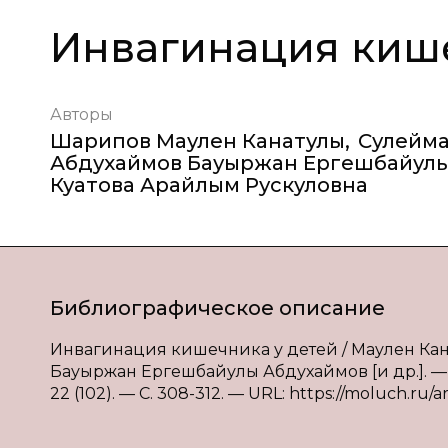
Инвагинация кише
Авторы
Шарипов Маулен Канатулы
,
Сулейма
Абдухаймов Бауыржан Ергешбайул
Куатова Арайлым Рускуловна
Библиографическое описание
Инвагинация кишечника у детей / Маулен Ка
Бауыржан Ергешбайулы Абдухаймов [и др.]. — 
22 (102). — С. 308-312. — URL: https://moluch.ru/ar