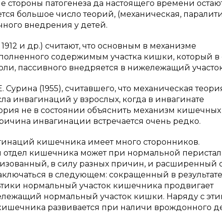
е стороны патогенеза да настоящего времени остаю
тся большое число теорий, (механическая, паралит
ного внедрения у детей.
1912 и др.) считают, что основным в механизме
полненного содержимым участка кишки, который в
ли, пассивного внедряется в нижележащий участок [1,
. Сурина (1955), считавшего, что механическая теор
ла инвагинаций у взрослых, когда в инвагинате
теория не в состоянии объяснить механизм кишечных
причина инвагинации встречается очень редко.
инаций кишечника имеет много сторонников.
й отдел кишечника может при нормальной перистал
зованный, в силу разных причин, и расширенный 
аключаться в следующем: сокращенный в результат
тики нормальный участок кишечника продвигает
жележащий нормальный участок кишки. Наряду с эт
 кишечника развивается при наличи врождонного д