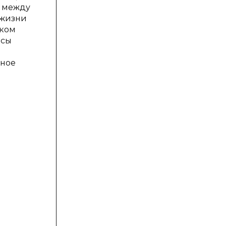
е между
 жизни
ском
осы
чное