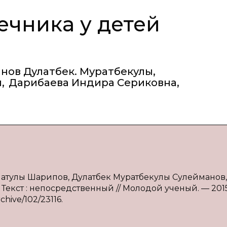
чника у детей
нов Дулатбек. Муратбекулы
,
ы
,
Дарибаева Индира Сериковна
,
натулы Шарипов, Дулатбек Муратбекулы Сулейманов,
Текст : непосредственный // Молодой ученый. — 201
chive/102/23116.