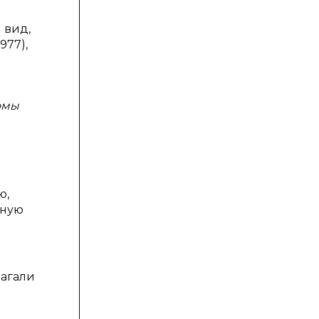
 вид,
977),
рмы
ю,
чную
агали