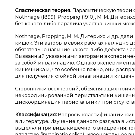
Спастическая теория.
Паралитическую теорию
Nothnage (1899), Propping (1910), М. М. Дитери
без какого-либо паралича участка кишки мож
Nothnage, Propping, М. М. Дитерихс и др. да
кишок. Эти авторы в своих работах наглядно 
обязательно наличие какого-либо дефекта час
Вызванный указанными авторами эксперимент
за собой инвагинацию. Однако эксперимент
кишечника и, что особенно важно, они распра
для получения стойкой инвагинации кишечника
Сторонники всех теорий, объясняющих причи
некоординированной перистальтики кишечни
дискоординация перистальтики при отсутст
Классификация:
Вопросы классификации киш
в литературе. Изучение данного раздела в ис
выделяли три вида кишечного внедрения: тонко
в толстую (invaqinatio colica), илеоцекальное вне