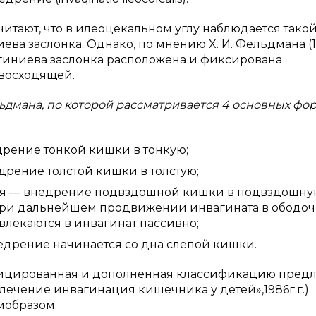
считают, что в илеоцекальном углу наблюдается такой
ева заслонка. Однако, по мнению X. И. Фельдмана (1
аугиниева заслонка расположена и фиксирована
 восходящей.
ьдмана, по которой рассматривается 4 основных фо
ие тонкой кишки в тонкую;
ие толстой кишки в толстую;
 внедрение подвздошной кишки в подвздошну
. При дальнейшем продвижении инвагината в ободо
влекаются в инвагинат пассивно;
ние начинается со дна слепой кишки.
фицированная и дополненная классификацию предл
лечение инвагинация кишечника у детей»,1986г.г.)
образом.