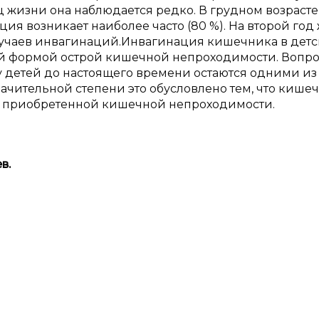
яц жизни она наблюдается редко. В грудном возраст
я возникает наиболее часто (80 %). На второй год
лучаев инвагинаций.Инвагинация кишечника в дет
ой формой острой кишечной непроходимости. Вопр
 детей до настоящего времени остаются одними из
начительной степени это обусловлено тем, что кише
у приобретенной кишечной непроходимости.
ев
.