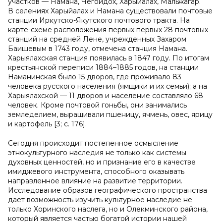
участков — Намана, Чегойдох, Харыйалах, Мальжагар.
В селениях Харыйалах и Намана существовали почтовые
станции Иркутско-Якутского почтового тракта. На
карте-схеме расположения первых первых 28 почтовых
станций на средней Лене, учрежденных Захаром
Баишевым в 1743 году, отмечена станция Намана.
Харыялахская станция появилась в 1847 году. По итогам
крестьянской переписи 1884–1885 годов, на станции
Наманинская было 15 дворов, где проживало 83
человека русского населения (ямщики и их семьи); а на
Харыялахской — 11 дворов и население составляло 68
человек. Кроме почтовой гоньбы, они занимались
земледелием, выращивали пшеницу, ячмень, овес, ярицу
и картофель [3; с. 176].
Сегодня происходит постепенное осмысление
этнокультурного наследия не только как системы
духовных ценностей, но и признание его в качестве
имиджевого инструмента, способного оказывать
направленное влияние на развитие территории.
Исследование образов географического пространства
дает возможность изучить культурное наследие не
только Хоринского наслега, но и Олекминского района,
который является частью богатой истории нашей