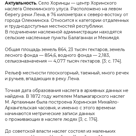
Актуальность.
Село Хоринцы — центр Хоринского
наслега Олекминского улуса. Расположено на левом
берегу реки Лена, в 76 километрах к северо-востоку от
города Олекминска. Относится к категории отдаленных
и труднодоступных местностей республики.
В подчинении наслежной администрации находятся
сельские насленные пункты Балаганнах и Мекимдя.
Общая площадь земель 864, 23 тысяч гектаров, земель
лесного фонда — 854,6, водного фонда — 2,183,
сельхозназначения — 4,077 тысяч гектаров. [3; с. 174].
Рельеф местности плоскогорный, таежный, много речек
и ручьев, впадающих в реку Лена.
Точная дата образования наслега в архивных данных не
найдена. В 1872 году жителем Мальжагарского наслег
М. Артахиным была построена Хоринская Михайло-
Архангельская часовня, и именно с этого времени
начинаются метрические записи данных
о проживающих в наслеге людях [3; с. 176].
До советской власти наслег состоял из маленьких