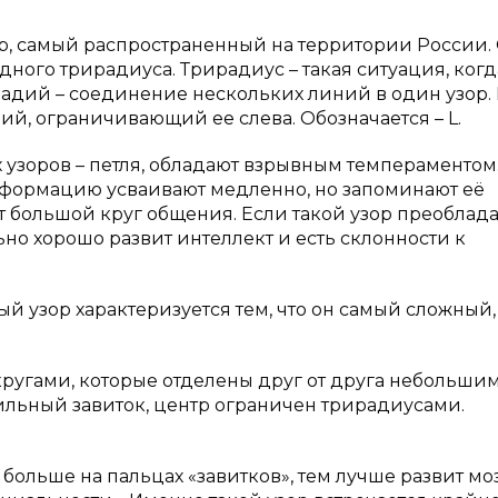
ор, самый распространенный на территории России.
дного трирадиуса. Трирадиус – такая ситуация, когд
радий – соединение нескольких линий в один узор.
ий, ограничивающий ее слева. Обозначается – L.
 узоров – петля, обладают взрывным темпераментом
нформацию усваивают медленно, но запоминают её
т большой круг общения. Если такой узор преоблада
ьно хорошо развит интеллект и есть склонности к
й узор характеризуется тем, что он самый сложный,
ругами, которые отделены друг от друга небольши
ильный завиток, центр ограничен трирадиусами.
больше на пальцах «завитков», тем лучше развит моз