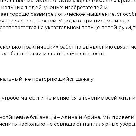
ениальности». Именно такой узор встречается крайн
ниальных людей: ученых, изобретателей и
чает хорошо развитое логическое мышление, способ
ческих способностей. У тех, кто при письме и еде
располагается на указательном пальце левой руки, т
есколько практических работ по выявлению связи м
особенностями и свойствами личности.
икальный, не повторяющийся даже у
 утробе матери и не меняется в течение всей жизни
однояйцевые близнецы – Алина и Арина. Мы провели
яснить насколько не совпадают папиллярные узоры