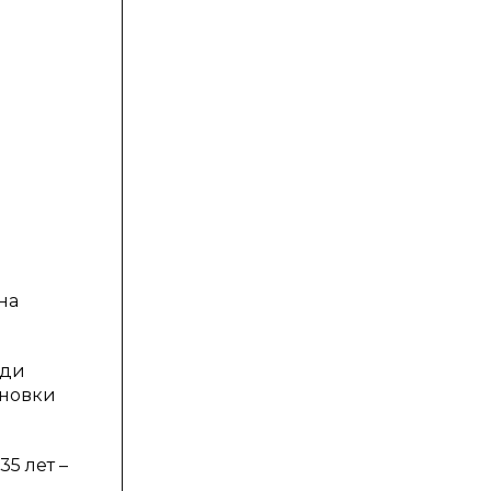
на
юди
ановки
5 лет –