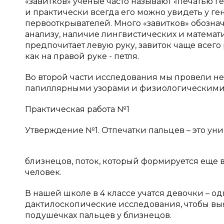
«завитков» ученые часто называют «печатью г
и практически всегда его можно увидеть у ге
первооткрывателей. Много «завитков» обозна
анализу, наличие лингвистических и математи
предпочитает левую руку, завиток чаще всего 
как на правой руке - петля.
Во второй части исследования мы провели н
папиллярными узорами и физиологическими 
Практическая работа №1
Утверждение №1. Отпечатки пальцев – это ун
близнецов, поток, который формируется еще в
человек.
В нашей школе в 4 классе учатся девочки – 
дактилоскопические исследования, чтобы вы
подушечках пальцев у близнецов.