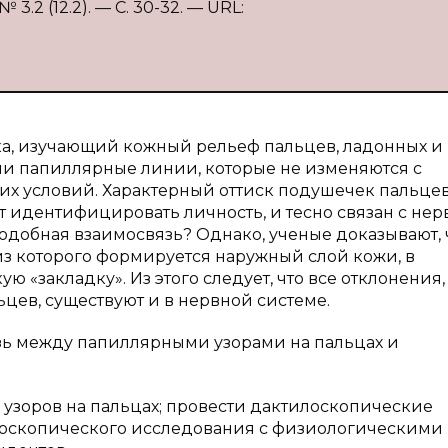
.2 (12.2). — С. 30-32. — URL:
а, изучающий кожный рельеф пальцев, ладонных и
и папиллярные линии, которые не изменяются с
их условий. Характерный оттиск подушечек пальце
 идентифицировать личность, и тесно связан с нер
 подобная взаимосвязь? Однако, ученые доказывают, 
из которого формируется наружный слой кожи, в
 «закладку». Из этого следует, что все отклонения,
цев, существуют и в нервной системе.
язь между папиллярными узорами на пальцах и
 узоров на пальцах; провести дактилоскопические
илоскопического исследования с физиологическими