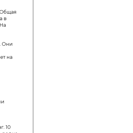
 Общая
а в
 На
. Они
ет на
ми
г. 10