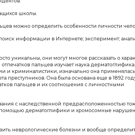
ндентов.
ащихся школы.
альцев можно определить особенности личности чело
поиск информации в Интернете; эксперимент; анал
сто уникальны, они могут многое рассказать о хара
 отпечатков пальцев изучает наука дерматоглифика
пии и криминалистики, изначально она применялась
а преступников. Она была основана еще в 1892 году
атков пальцев и их соотношения с личностными
вания с наследственной предрасположенностью то
с помощью дерматоглифики и хромосомные нарушен
явить неврологические болезни и вообще определи