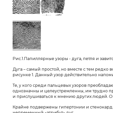
Рис.1.Папиллярные узоры - дуга, петля и завит
Дуга – самый простой, но вместе с тем редко 
рисунке 1. Данный узор действительно напомин
Те, у кого среди пальцевых узоров преоблад
однозначны и целеустремленны, им трудно 
и прислушиваться к мнению других людей. О
Крайне подвержены гипертонии и стенокардии
непременный «атрибут» дуг.