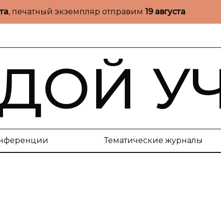
ста
, печатный экземпляр отправим
19 августа
ДОЙ У
нференции
Тематические журналы