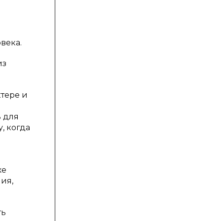
века.
из
ктере и
.
 для
, когда
же
ия,
ть