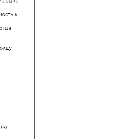
е редко
ность к
огда
ежду
 на