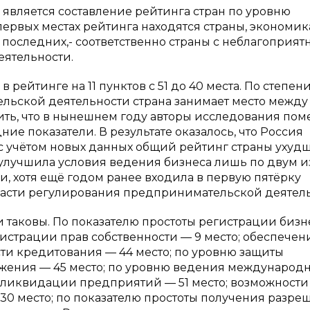
является составление рейтинга стран по уровню
первых местах рейтинга находятся страны, экономик
 последних,- соответственно страны с неблагоприя
ятельности.
рейтинге на 11 пунктов с 51 до 40 места. По степен
льской деятельности страна занимает место между
ить, что в нынешнем году авторы исследования по
ие показатели. В результате оказалось, что Россия
ому с учётом новых данных общий рейтинг страны ухуд
улучшила условия ведения бизнеса лишь по двум из
, хотя ещё годом ранее входила в первую пятёрку
асти регулирования предпринимательской деятель
таковы. По показателю простоты регистрации бизн
егистрации прав собственности — 9 место; обеспече
сти кредитования — 44 место; по уровню защиты
ожения — 45 место; по уровню ведения международ
ты ликвидации предприятий — 51 место; возможности
30 место; по показателю простоты получения разр