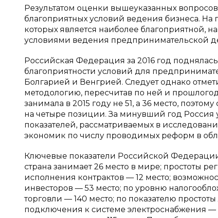
Результатом оценки вышеуказанных вопросов 
благоприятных условий ведения бизнеса. На 
которых является наиболее благоприятной, на
условиями ведения предпринимательской де
Российская Федерация за 2016 год поднялась в 
благоприятности условий для предпринимате
Болгарией и Венгрией. Следует однако отмет
методологию, пересчитав по ней и прошлогодн
занимала в 2015 году не 51, а 36 место, поэт
на четыре позиции. За минувший год Россия 
показателей, рассматриваемых в исследовании
экономик по числу проводимых реформ в обл
Ключевые показатели Российской Федерации 
страна занимает 26 место в мире; простоты р
исполнения контрактов — 12 место; возможно
инвесторов — 53 место; по уровню налогообл
торговли — 140 место; по показателю просто
подключения к системе электроснабжения — 