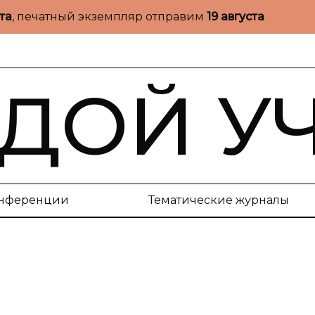
ста
, печатный экземпляр отправим
19 августа
ДОЙ У
нференции
Тематические журналы