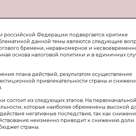
ки российской Федерации подвергается критике
блематикой данной темы являются следующие вопр
огового бремени, неравномерное и несвоевременн
ная основа налоговой политики и в единичных слу
ения плана действий, результатом осуществления
вестиционной привлекательности страны и снижен
.
и состоит из следующих этапов. На первоначально
ельности, которые наиболее обременены высокой д
здействия негативные последствия, так как снижен
яйствования неизменно приводит к снижению доли
бюджет страны.