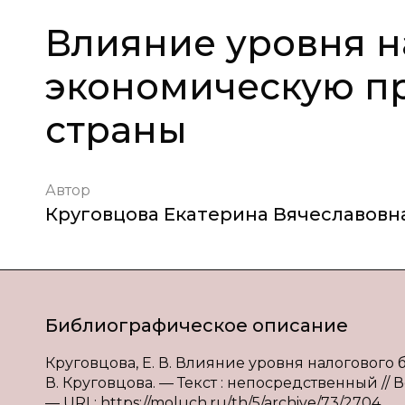
Влияние уровня н
экономическую п
страны
Автор
Круговцова Екатерина Вячеславовн
Библиографическое описание
Круговцова, Е. В. Влияние уровня налогового
В. Круговцова. — Текст : непосредственный // В
— URL: https://moluch.ru/th/5/archive/73/2704.