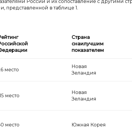
оказателями России и их сопоставление с другими с
 представленной в таблице 1.
Рейтинг
Страна
Российской
с
наилучшим
Федерации
показателем
Новая
26 место
Зеландия
Новая
115 место
Зеландия
30 место
Южная Корея