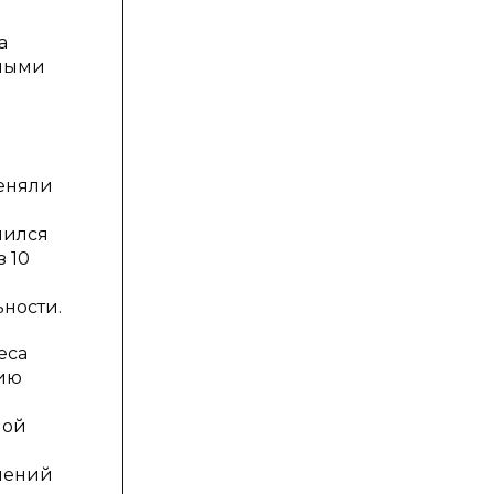
а
тными
и
меняли
шился
 10
ности.
еса
нию
ной
ешений