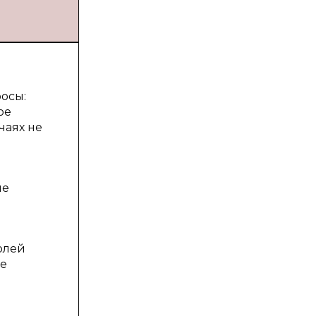
осы:
ое
чаях не
ие
й
олей
ие