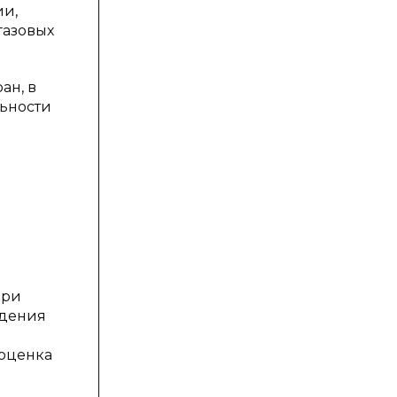
ии,
газовых
ан, в
льности
При
едения
 оценка