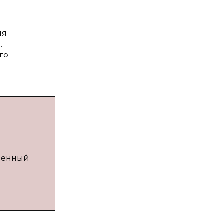
ня
.
го
твенный