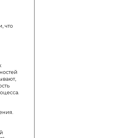
, что
к
жностей
ывают,
ость
оцесса.
ения.
ой