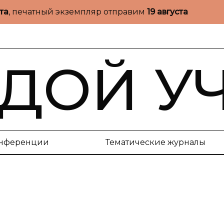
ста
, печатный экземпляр отправим
19 августа
ДОЙ У
нференции
Тематические журналы