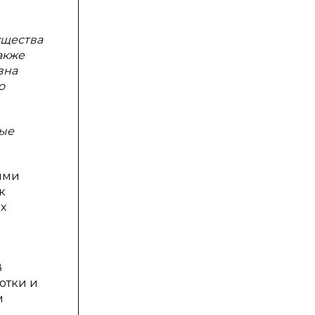
ущества
акже
зна
о
ные
ыми
к
х
м
В
отки и
м