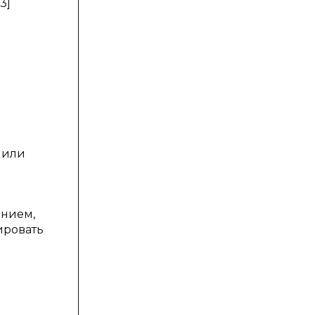
3]
 или
анием,
ировать