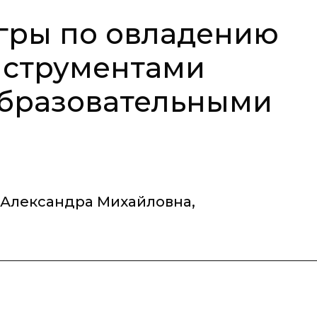
гры по овладению
струментами
образовательными
 Александра Михайловна
,