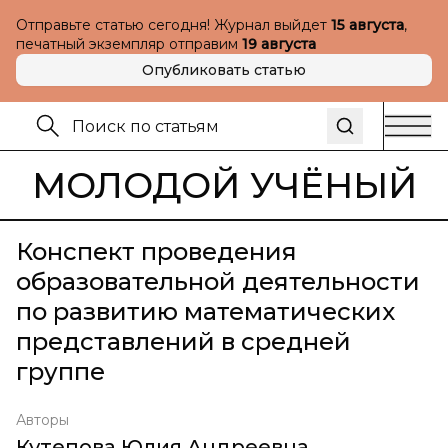
Отправьте статью сегодня! Журнал выйдет
15 августа
,
печатный экземпляр отправим
19 августа
Опубликовать статью
МОЛОДОЙ УЧЁНЫЙ
Конспект проведения
образовательной деятельности
по развитию математических
представлений в средней
группе
Авторы
Кутепова Юлия Андреевна
,