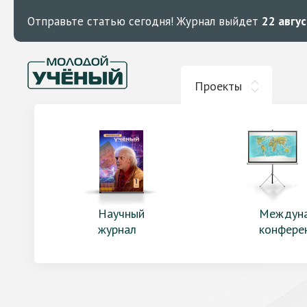
Отправьте статью сегодня!
Журнал выйдет
22 авгу
Проекты
Научный
Междун
журнал
конфере