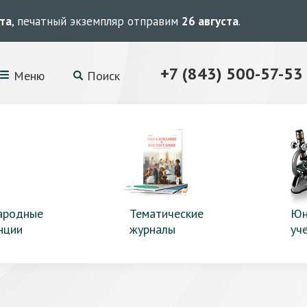
ста
, печатный экземпляр отправим
26 августа
.
+7 (843) 500-57-53
Меню
Поиск
ародные
Тематические
Юн
нции
журналы
уч