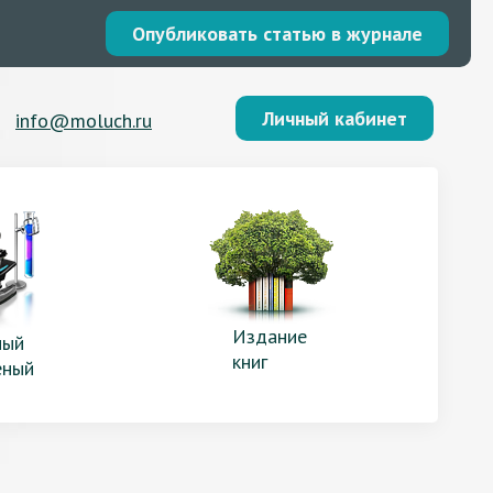
Опубликовать статью в журнале
Личный кабинет
info@moluch.ru
Издание
ый
книг
еный