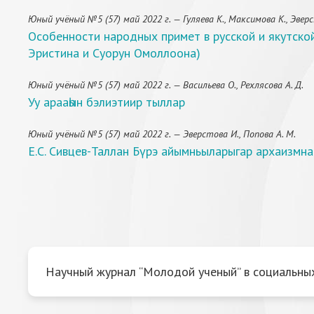
Юный учёный №5 (57) май 2022 г. — Гуляева К., Максимова К., Эверс
Особенности народных примет в русской и якутской
Эристина и Суорун Омоллоона)
Юный учёный №5 (57) май 2022 г. — Васильева О., Рехлясова А. Д.
Уу арааһын бэлиэтиир тыллар
Юный учёный №5 (57) май 2022 г. — Эверстова И., Попова А. М.
Е.С. Сивцев-Таллан Бүрэ айымньыларыгар архаизмна
Научный журнал “Молодой ученый” в социальных