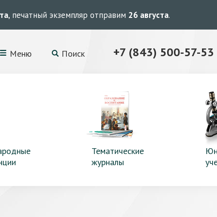
ста
, печатный экземпляр отправим
26 августа
.
+7 (843) 500-57-53
Меню
Поиск
ародные
Тематические
Юн
нции
журналы
уч