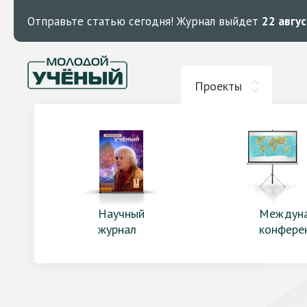
Отправьте статью сегодня!
Журнал выйдет
22 авгу
Проекты
Научный
Междун
журнал
конфере