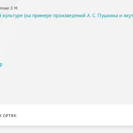
това З. М.
 культуре (на примере произведений А. С. Пушкина и яку
р
 сетях: