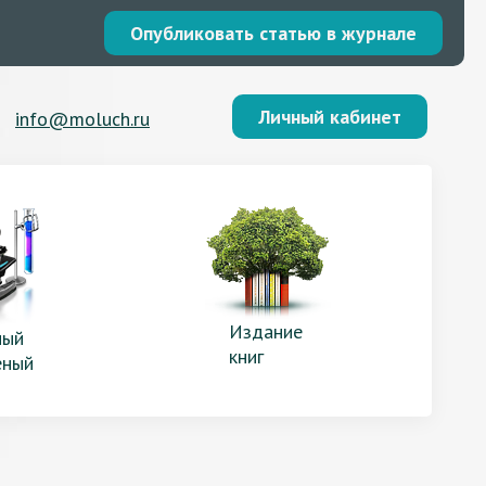
Опубликовать статью в журнале
Личный кабинет
info@moluch.ru
Издание
ый
книг
еный