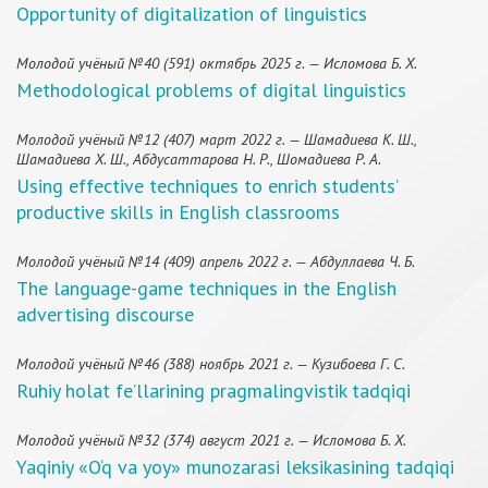
Opportunity of digitalization of linguistics
Молодой учёный №40 (591) октябрь 2025 г. — Исломова Б. Х.
Methodological problems of digital linguistics
Молодой учёный №12 (407) март 2022 г. — Шамадиева К. Ш.,
Шамадиева Х. Ш., Абдусаттарова Н. Р., Шомадиева Р. А.
Using effective techniques to enrich students’
productive skills in English classrooms
Молодой учёный №14 (409) апрель 2022 г. — Абдуллаева Ч. Б.
The language-game techniques in the English
advertising discourse
Молодой учёный №46 (388) ноябрь 2021 г. — Кузибоева Г. С.
Ruhiy holat fe’llarining pragmalingvistik tadqiqi
Молодой учёный №32 (374) август 2021 г. — Исломова Б. Х.
Yaqiniy «O‘q va yoy» munozarasi leksikasining tadqiqi