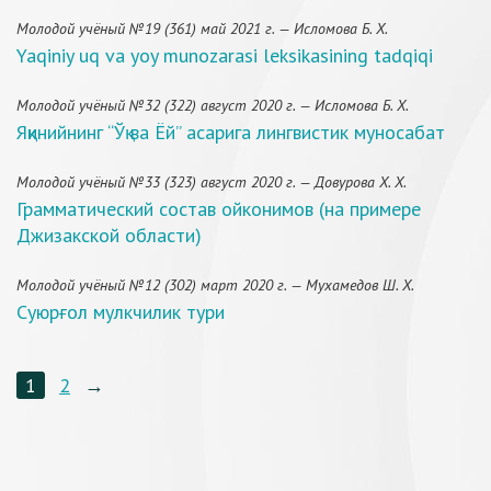
Молодой учёный №19 (361) май 2021 г. — Исломова Б. Х.
Yaqiniy uq va yoy munozarasi leksikasining tadqiqi
Молодой учёный №32 (322) август 2020 г. — Исломова Б. Х.
Яқинийнинг “Ўқ ва Ёй” асарига лингвистик муносабат
Молодой учёный №33 (323) август 2020 г. — Довурова Х. Х.
Грамматический состав ойконимов (на примере
Джизакской области)
Молодой учёный №12 (302) март 2020 г. — Мухамедов Ш. Х.
Cуюрғол мулкчилик тури
1
2
→