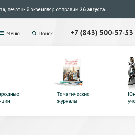
ста
, печатный экземпляр отправим
26 августа
.
+7 (843) 500-57-53
Меню
Поиск
ародные
Тематические
Юн
нции
журналы
уч