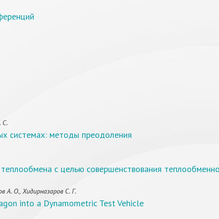
ференций
 С.
ых системах: методы преодоления
 теплообмена с целью совершенствования теплообменн
 А. О., Хидирназаров С. Г.
agon into a Dynamometric Test Vehicle