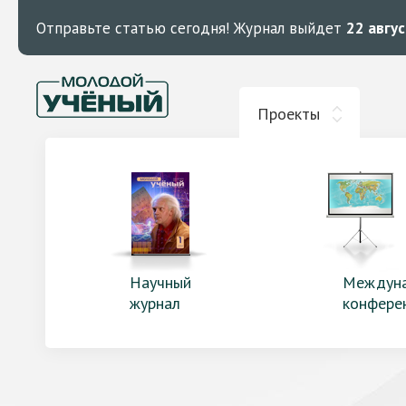
Отправьте статью сегодня!
Журнал выйдет
22 авгу
Проекты
Научный
Междун
журнал
конфере