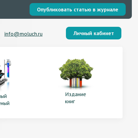
Опубликовать статью в журнале
Личный кабинет
info@moluch.ru
Издание
ый
книг
еный