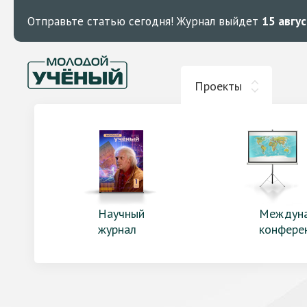
Отправьте статью сегодня!
Журнал выйдет
15 авгу
Проекты
Научный
Междун
журнал
конфере