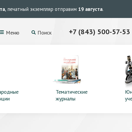
ста
, печатный экземпляр отправим
19 августа
.
+7 (843) 500-57-53
Меню
Поиск
ародные
Тематические
Юн
нции
журналы
уч