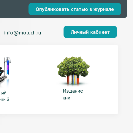
Опубликовать статью в журнале
Личный кабинет
info@moluch.ru
Издание
ый
книг
еный