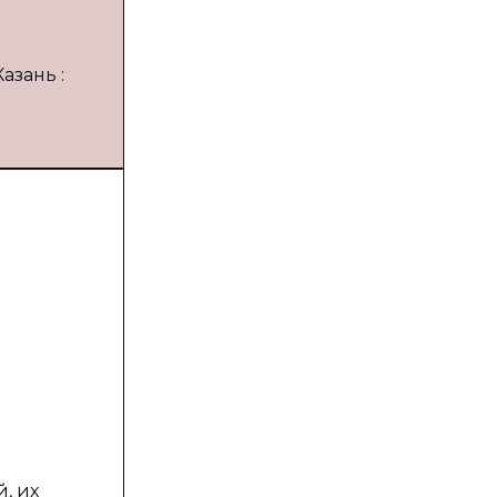
азань :
, их