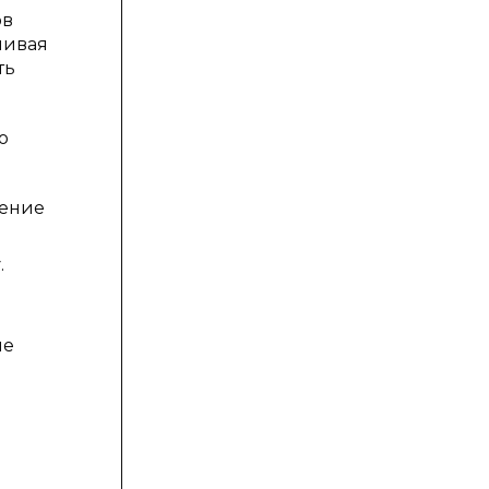
ов
чивая
ть
о
ление
.
ие