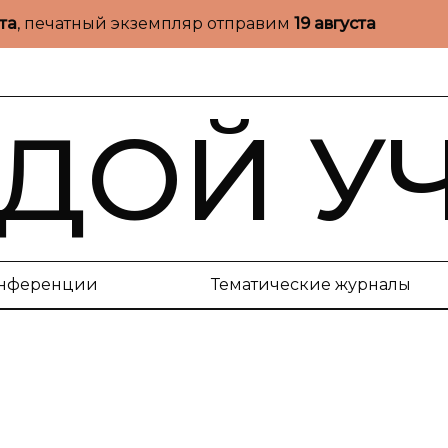
ста
, печатный экземпляр отправим
19 августа
ДОЙ У
нференции
Тематические журналы