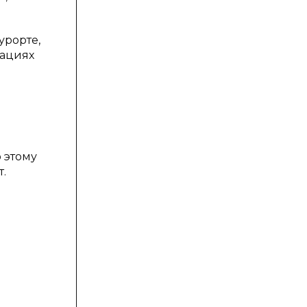
урорте,
зациях
 этому
.