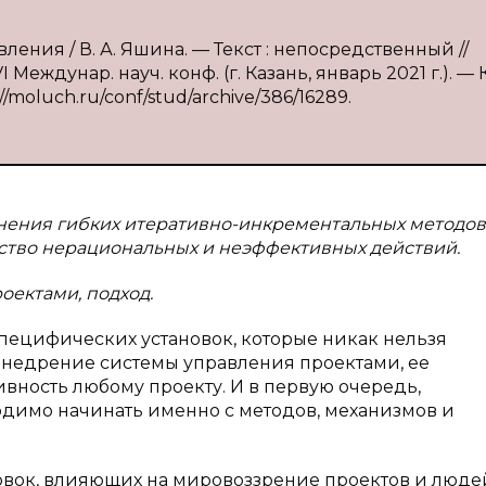
ления / В. А. Яшина. — Текст : непосредственный //
ждунар. науч. конф. (г. Казань, январь 2021 г.). — К
//moluch.ru/conf/stud/archive/386/16289.
енения гибких итеративно-инкрементальных методов
ство нерациональных и неэффективных действий.
оектами, подход.
специфических установок, которые никак нельзя
внедрение системы управления проектами, ее
вность любому проекту. И в первую очередь,
димо начинать именно с методов, механизмов и
новок, влияющих на мировоззрение проектов и людей