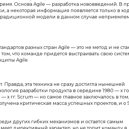
мя. Основа Agile — разработка нововведений. В п
и, а некоторая информация появляется только в хо
традиционной модели в данном случае неприемлема.
ндартов разных стран Agile — это не метод и не ста
в том, что команде придется выстраивать свою систе
ципы Agile.
т. Правда, эта техника не сразу достигла нынешней
ология разработки продукта в середине 1980 — х г
 х гг. Scrum — но самое главное заключалось в том,
олучена критическая масса успешных проектов, и о
среди других гибких механизмов и остается самым
меет директивный характер, но не топит команду в