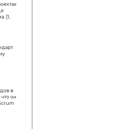
роектах
де
 [1,
ндарт.
му
одов в
 что он
 Scrum