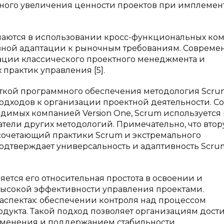
ьного увеличения ценности проектов при имплеме
аются в использовании кросс-функциональных ком
ывной адаптации к рыночным требованиям. Соврем
ации классического проектного менеджмента и
практик управления [5].
откой программного обеспечения методология Scru
дходов к организации проектной деятельности. Со
димых компанией Version One, Scrum используется 
атели других методологий. Примечательно, что вто
 сочетающий практики Scrum и экстремального
одтверждает универсальность и адаптивность Scru
тся его относительная простота в освоении и
ысокой эффективности управления проектами.
аспектах: обеспечении контроля над процессом
одукта. Такой подход позволяет организациям дости
изменения и поддержанием стабильности