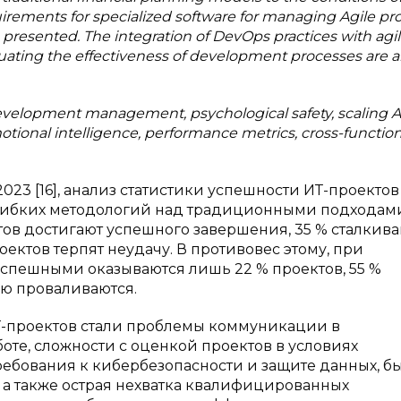
irements for specialized software for managing Agile pro
s presented. The integration of DevOps practices with agi
uating the effectiveness of development processes are a
development management, psychological safety, scaling Ag
nal intelligence, performance metrics, cross-function
2023 [16], анализ статистики успешности ИТ-проектов
гибких методологий над традиционными подходам
ов достигают успешного завершения, 35 % сталкива
ектов терпят неудачу. В противовес этому, при
спешными оказываются лишь 22 % проектов, 55 %
ью проваливаются.
Т-проектов стали проблемы коммуникации в
те, сложности с оценкой проектов в условиях
ебования к кибербезопасности и защите данных, б
 а также острая нехватка квалифицированных