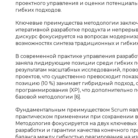
проектного управления и оценки потенциал
гибких подходов.
Ключевые преимущества методологии заключ
итеративной разработке продукта и непрер
дискурс фокусируется на вопросах модерниз
возможностях синтеза традиционных и гибких 
В современной практике управления разраб
заняла лидирующие позиции среди гибких по
результатам масштабных исследований, прово
проектов, что существенно превосходит показ
позицию (10 %) занимает гибридный подход,
программирования (XP), что дополнительно п
базовой методологии [6].
Фундаментальным преимуществом Scrum являе
практическом применении при сохранении в
Методология фокусируется на двух ключевых 
разработки и гарантии качества конечного пр
баланса между гибкостью реагирования на 