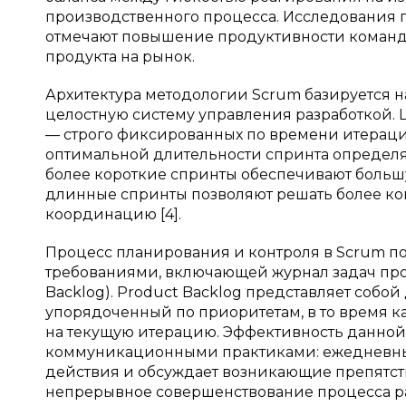
производственного процесса. Исследования 
отмечают повышение продуктивности команд
продукта на рынок.
Архитектура методологии Scrum базируется 
целостную систему управления разработкой.
— строго фиксированных по времени итераци
оптимальной длительности спринта определя
более короткие спринты обеспечивают большую
длинные спринты позволяют решать более ко
координацию [4].
Процесс планирования и контроля в Scrum п
требованиями, включающей журнал задач проек
Backlog). Product Backlog представляет собо
упорядоченный по приоритетам, в то время к
на текущую итерацию. Эффективность данно
коммуникационными практиками: ежедневным
действия и обсуждает возникающие препятств
непрерывное совершенствование процесса раз