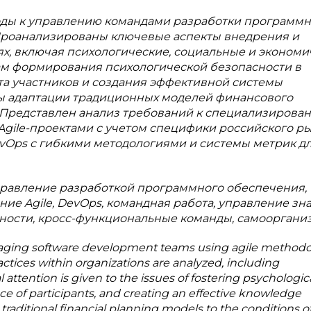
оды к управлению командами разработки программн
 Проанализированы ключевые аспекты внедрения и
ях, включая психологические, социальные и эконом
ам формирования психологической безопасности в
та участников и создания эффективной системы
ы адаптации традиционных моделей финансового
 Представлен анализ требований к специализирова
ile-проектами с учетом специфики российского ры
vOps с гибкими методологиями и системы метрик д
управление разработкой программного обеспечения,
ие Agile, DevOps, командная работа, управление зн
ности, кросс-функциональные команды, самоорганиз
naging software development teams using agile methodo
ctices within organizations are analyzed, including
 attention is given to the issues of fostering psychologica
ce of participants, and creating an effective knowledge
ditional financial planning models to the conditions of