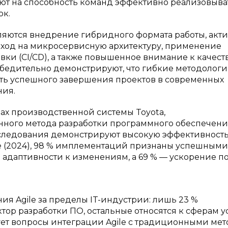
ют на способность команд эффективно реализовыва
ок.
ляются внедрение гибридного формата работы, акт
еход на микросервисную архитектуру, применение
и (CI/CD), а также повышенное внимание к качест
убедительно демонстрируют, что гибкие методолог
ть успешного завершения проектов в современных
ния.
ах производственной системы Toyota,
ного метода разработки программного обеспечени
следования демонстрируют высокую эффективност
gile (2024), 98 % имплементаций признаны успешными
адаптивности к изменениям, а 69 % — ускорение п
 Agile за пределы IT-индустрии: лишь 23 %
ор разработки ПО, остальные относятся к сферам у
ует вопросы интеграции Agile с традиционными ме