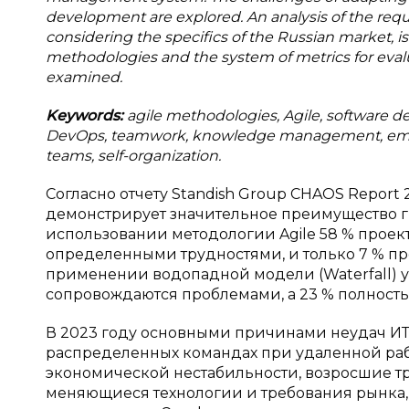
development are explored. An analysis of the requ
considering the specifics of the Russian market, i
methodologies and the system of metrics for eval
examined.
Keywords:
agile methodologies, Agile, software 
DevOps, teamwork, knowledge management, emotio
teams, self-organization.
Согласно отчету Standish Group CHAOS Report 
демонстрирует значительное преимущество 
использовании методологии Agile 58 % проект
определенными трудностями, и только 7 % про
применении водопадной модели (Waterfall) у
сопровождаются проблемами, а 23 % полност
В 2023 году основными причинами неудач И
распределенных командах при удаленной рабо
экономической нестабильности, возросшие тр
меняющиеся технологии и требования рынка,