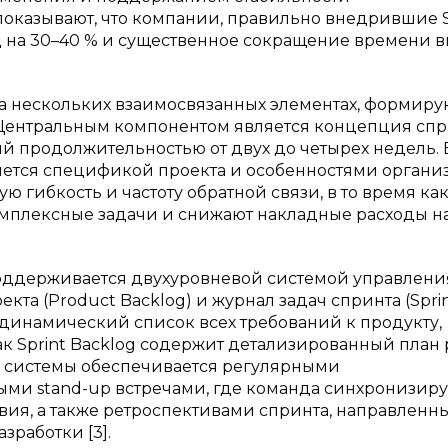
показывают, что компании, правильно внедрившие 
 на 30–40 % и существенное сокращение времени 
на нескольких взаимосвязанных элементах, формир
 Центральным компонентом является концепция сп
й продолжительностью от двух до четырех недель.
ется спецификой проекта и особенностями органи
 гибкость и частоту обратной связи, в то время ка
мплексные задачи и снижают накладные расходы н
оддерживается двухуровневой системой управлени
та (Product Backlog) и журнал задач спринта (Spri
й динамический список всех требований к продукту,
ак Sprint Backlog содержит детализированный план 
й системы обеспечивается регулярными
и stand-up встречами, где команда синхронизиру
ия, а также ретроспективами спринта, направленн
работки [3].