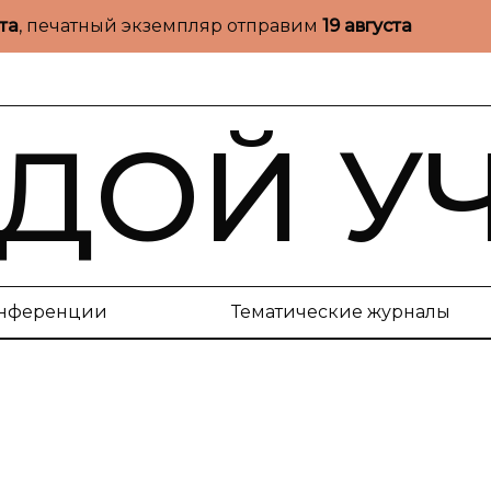
ста
, печатный экземпляр отправим
19 августа
ДОЙ У
нференции
Тематические журналы