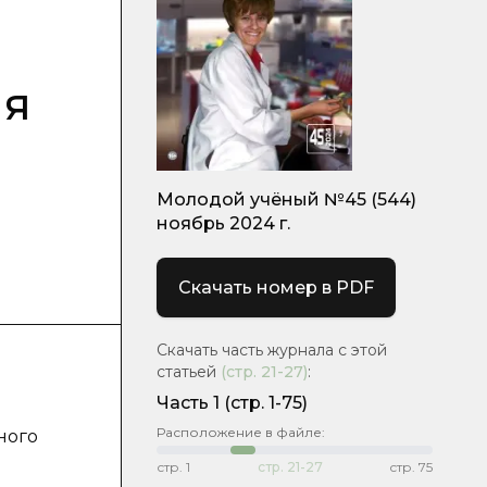
ия
Молодой учёный №45 (544)
ноябрь 2024 г.
Скачать номер в PDF
Скачать часть журнала с этой
статьей
(стр.
21-27
)
:
Часть 1
(стр. 1-75)
Расположение в файле:
ного
стр.
1
стр.
21-27
стр.
75