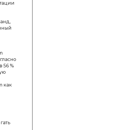
нтации
анд,
енный
m
гласно
в 56 %
рую
m как
гать