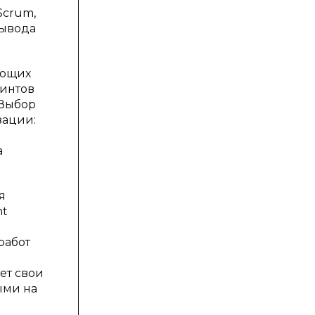
Scrum,
вывода
ующих
ринтов
 Выбор
зации:
к
а
я
nt
работ
ет свои
ыми на