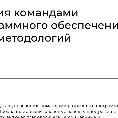
ия командами
раммного обеспечен
 методологий
оды к управлению командами разработки программ
 Проанализированы ключевые аспекты внедрения и
ях, включая психологические, социальные и