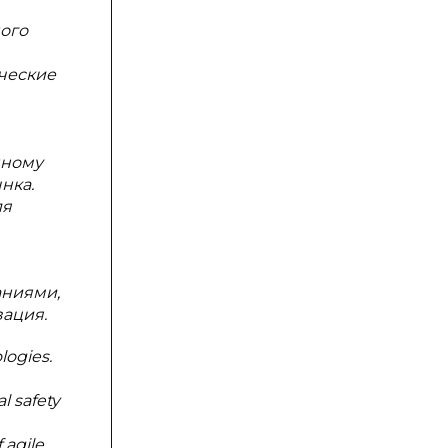
ого
ические
нному
нка.
ля
аниями,
ация.
logies.
l safety
 agile