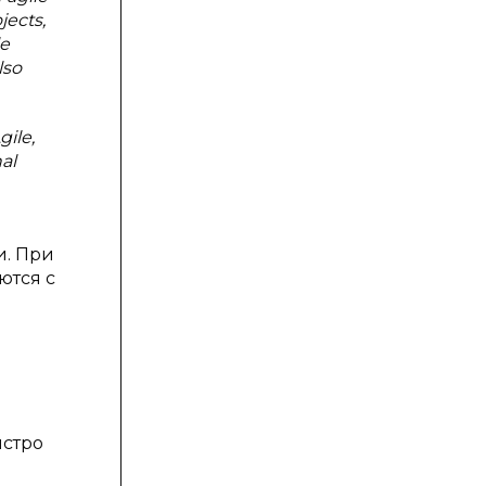
jects,
le
lso
ile,
al
и. При
ются с
ыстро