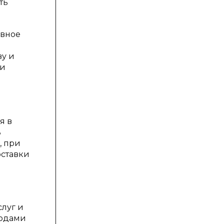
ть
ивное
ву и
ии
я в
ь
, при
оставки
слуг и
тодами