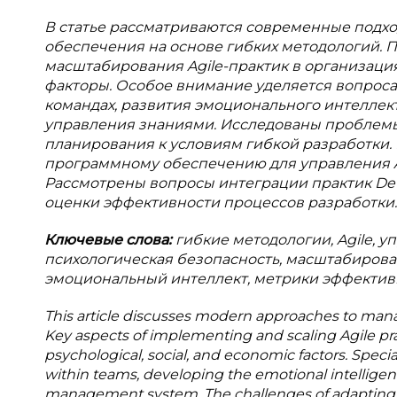
В
статье рассматриваются современные подх
обеспечения на основе гибких методологий.
масштабирования Agile-практик в организаци
факторы. Особое внимание уделяется вопрос
командах, развития эмоционального интеллек
управления знаниями. Исследованы проблем
планирования к условиям гибкой разработки.
программному обеспечению для управления Ag
Рассмотрены вопросы интеграции практик De
оценки эффективности процессов разработки.
Ключевые слова:
гибкие методологии, Agile, 
психологическая безопасность, масштабирован
эмоциональный интеллект, метрики эффектив
This article discusses modern approaches to ma
Key aspects of implementing and scaling Agile pra
psychological, social, and economic factors. Special
within teams, developing the emotional intelligen
management system. The challenges of adapting tra