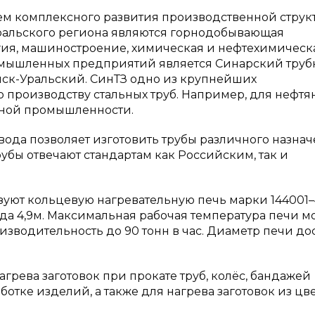
ем комплексного развития производственной струк
льского региона являются горнодобывающая
гия, машиностроение, химическая и нефтехимическа
омышленных предприятий является Синарский тру
нск-Уральский. СинТЗ одно из крупнейших
производству стальных труб. Например, для нефтя
ьной промышленности.
да позволяет изготовить трубы различного назнач
рубы отвечают стандартам как Российским, так и
зуют кольцевую нагревательную печь марки 144001–
а 4,9м. Максимальная рабочая температура печи м
оизводительность до 90 тонн в час. Диаметр печи до
рева заготовок при прокате труб, колёс, бандажей
отке изделий, а также для нагрева заготовок из цв