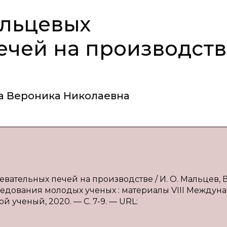
ольцевых
ечей на производств
а Вероника Николаевна
вательных печей на производстве / И. О. Мальцев, В.
ледования молодых ученых : материалы VIII Междунар
дой ученый, 2020. — С. 7-9. — URL: