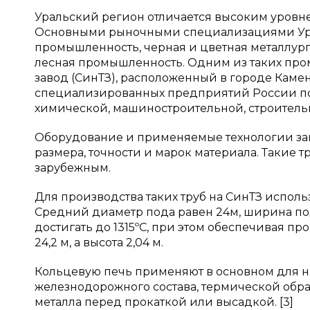
Уральский регион отличается высоким уровн
Основными рыночными специализациями Ура
промышленность, черная и цветная металлур
лесная промышленность. Одним из таких пр
завод (СинТЗ), расположенный в городе Каме
специализированных предприятий России по 
химической, машиностроительной, строител
Оборудование и применяемые технологии заво
размера, точности и марок материала. Такие т
зарубежным.
Для производства таких труб на СинТЗ исполь
Средний диаметр пода равен 24м, ширина под
достигать до 1315ºС, при этом обеспечивая пр
24,2 м, а высота 2,04 м.
Кольцевую печь применяют в основном для наг
железнодорожного состава, термической обраб
металла перед прокаткой или высадкой. [3]