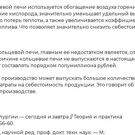
вой печи используется обогащение воздуха горен
ние кислорода, значительно уменьшает удельный в
ю потерь теплоты, а также увеличивается коэффици
плива. Что позволяет значительно снизить себесто
ольцевой печи, главным её недостатком является, с
причине кольцевые печи не выпускаются в настояще
т составлять порядком полумиллиона рублей.
производство может выпускать большое количество
траты на себестоимость продукции. Это говорит об
производстве.
ургии — сегодня и завтра // Теория и практика
56–60.
аучной ред. проф. докт. техн. наук. — М.: