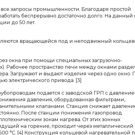
 все запросы промышленности. Благодаря простой
аботать беспрерывно достаточно долго. На данный
ции до 50 лет.
вляются вращающейся под и неподвижный кольце
ерез окна при помощи специальных загрузочно-
). Рабочее пространство печи между окнами разде
ра. Загружают и выдают изделия через одно окно. 
ью электрического привода. [3]
рубопроводам подается с заводской ГРП с давление
 понижения давления, оборудованная фильтрами,
анительными клапанами. Станция снижает давлени
остоянно. После станции понижения газопровод
еплотехническим зонам нагрева. От этих зонных
 идущий на горение, проходит через металлический
500 °C. [4] Конструкция кольцевой нагревательной 