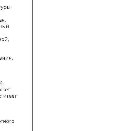
туры.
я,
бный
ной,
ения,
4.
ожет
стигает
етного