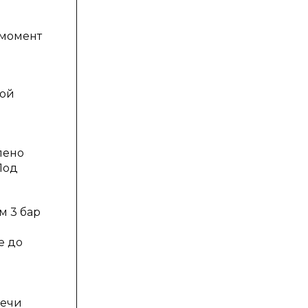
 момент
вой
лено
Под
м 3 бар
е до
печи