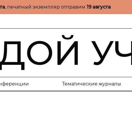
ста
, печатный экземпляр отправим
19 августа
ДОЙ У
нференции
Тематические журналы