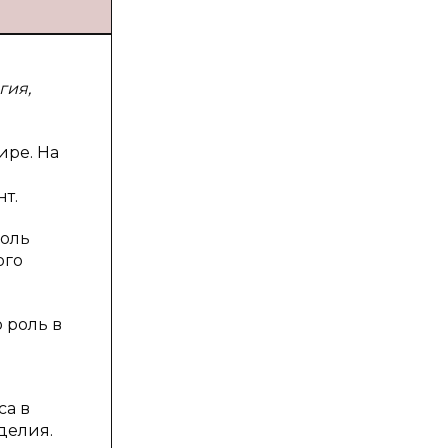
гия,
ире. На
т.
роль
ого
 роль в
са в
делия.