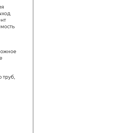
ия
ыход
ент
имость
ложное
е
 труб,