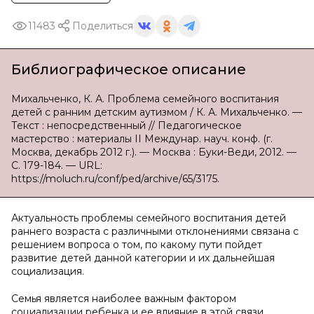
11483
Поделиться
Библиографическое описание
Михальченко, К. А. Проблема семейного воспитания
детей с ранним детским аутизмом / К. А. Михальченко. —
Текст : непосредственный // Педагогическое
мастерство : материалы II Междунар. науч. конф. (г.
Москва, декабрь 2012 г.). — Москва : Буки-Веди, 2012. —
С. 179-184. — URL:
https://moluch.ru/conf/ped/archive/65/3175.
Актуальность проблемы семейного воспитания детей
раннего возраста с различными отклонениями связана с
решением вопроса о том, по какому пути пойдет
развитие детей данной категории и их дальнейшая
социализация.
Семья является наиболее важным фактором
социализации ребенка и ее влияние в этой связи