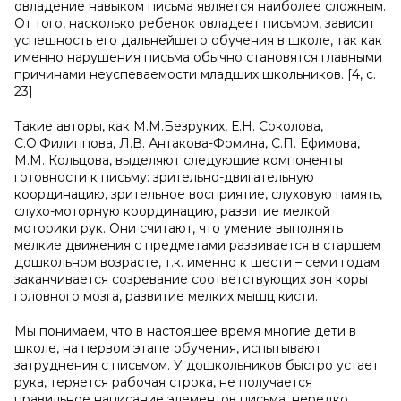
овладение навыком письма является наиболее сложным.
От того, насколько ребенок овладеет письмом, зависит
успешность его дальнейшего обучения в школе, так как
именно нарушения письма обычно становятся главными
причинами неуспеваемости младших школьников. [4, с.
23]
Такие авторы, как М.М.Безруких, Е.Н. Соколова,
С.О.Филиппова, Л.В. Антакова-Фомина, С.П. Ефимова,
М.М. Кольцова, выделяют следующие компоненты
готовности к письму: зрительно-двигательную
координацию, зрительное восприятие, слуховую память,
слухо-моторную координацию, развитие мелкой
моторики рук. Они считают, что умение выполнять
мелкие движения с предметами развивается в старшем
дошкольном возрасте, т.к. именно к шести – семи годам
заканчивается созревание соответствующих зон коры
головного мозга, развитие мелких мышц кисти.
Мы понимаем, что в настоящее время многие дети в
школе, на первом этапе обучения, испытывают
затруднения с письмом. У дошкольников быстро устает
рука, теряется рабочая строка, не получается
правильное написание элементов письма, нередко