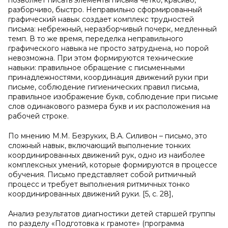
позволяет писать элементы письма четко, красиво,
разборчиво, быстро. Неправильно сформированный
графический навык создает комплекс трудностей
письма: небрежный, неразборчивый почерк, медленный
темп. В то же время, переделка неправильного
графического навыка не просто затруднена, но порой
невозможна. При этом формируются технические
навыки: правильное обращение с письменными
принадлежностями, координация движений руки при
письме, соблюдение гигиенических правил письма,
правильное изображение букв, соблюдение при письме
слов одинакового размера букв и их расположения на
рабочей строке.
По мнению М.М. Безруких, В.А. Силивон – письмо, это
сложный навык, включающий выполнение тонких
координированных движений рук, одно из наиболее
комплексных умений, которые формируются в процессе
обучения. Письмо представляет собой ритмичный
процесс и требует выполнения ритмичных тонко
координированных движений руки. [5, с. 28],
Анализ результатов диагностики детей старшей группы
по разделу «Подготовка к грамоте» (программа