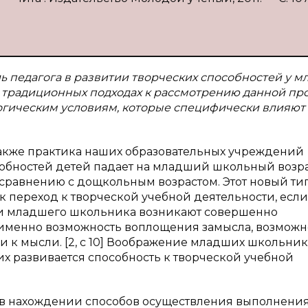
ь педагога в развитии творческих способностей у м
 традиционных подходах к рассмотрению данной пр
огическим условиям, которые специфически влияют
также практика наших образовательных учреждений
собностей детей падает на младший школьный возра
 сравнению с дощкольным возрастом. Этот новый ти
ак переход к творческой учебной деятельности, есл
ости младшего школьника возникают совершенно
именно возможность воплощения замысла, возможн
ии к мысли. [2, с 10] Воображение младших школьни
них развивается способность к творческой учебной
– в нахождении способов осуществления выполнени