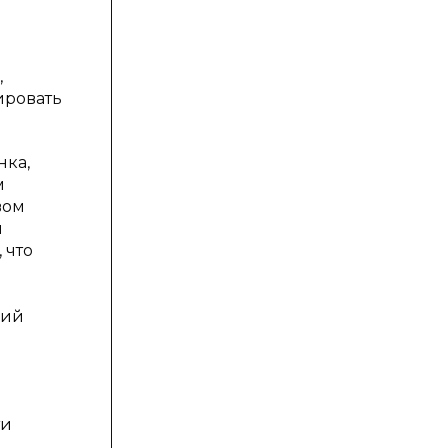
,
ировать
нка,
м
вом
и
 что
вий
ти