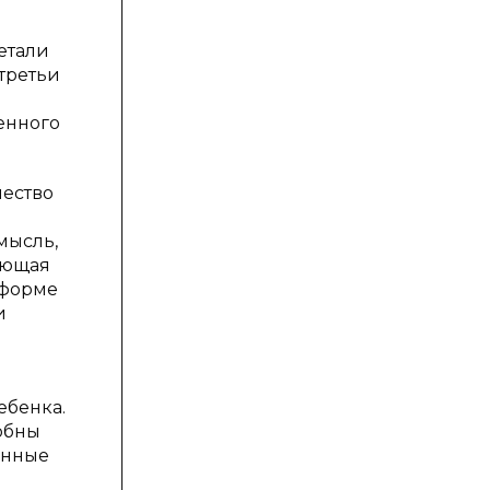
етали
третьи
енного
чество
мысль,
ающая
 форме
и
ебенка.
обны
енные