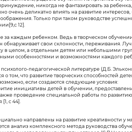
ринуждение, никогда не фантазировать за ребенка,
но очень деликатно влиять на развитие интересов, 
 воображения. Только при таком руководстве успешн
и[9,с 12].
за каждым ребенком. Ведь в творческом обучении
он обнаруживает свои склонности, переживания. Лу
ссу в целом, а отдельным детям или небольшими гр
льными особенностями и возможностями каждого реб
психолого-педагогической литературе (Д.Б. Элькони
я о том, что развитие творческих способностей дете
возможно, если создаются следующие условия:
витие инициативы детей в обучении, предоставлен
 также проведение специальной работы по развити
1, с 44].
ециально направлены на развитие креативности у 
тся анализ комплексного метода руководства обуч