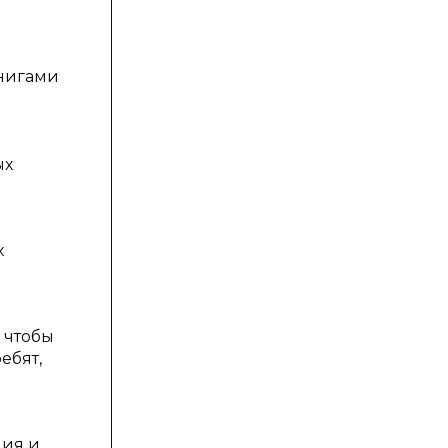
книгами
ых
х
 чтобы
ебят,
ния и