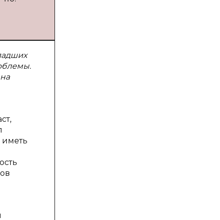
ладших
облемы.
 на
ст,
п
и иметь
ость
ков
я