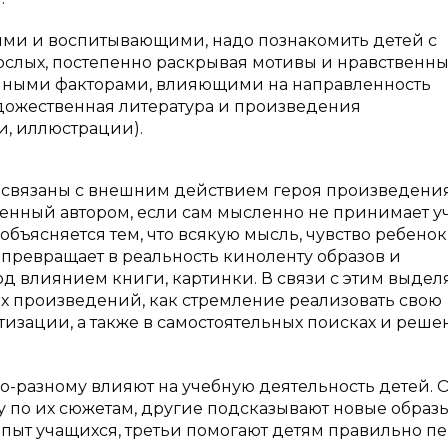
ыми и воспитывающими, надо познакомить детей с
слых, постепенно раскрывая мотивы и нравственн
енными факторами, влияющими на направленность
дожественная литература и произведения
и, иллюстрации).
связаны с внешним действием героя произведения
женный автором, если сам мысленно не принимает у
о объясняется тем, что всякую мысль, чувство ребенок
 превращает в реальность киноленту образов и
д влиянием книги, картинки. В связи с этим выдел
х произведений, как стремление реализовать свою
изации, а также в самостоятельных поисках и реше
-разному влияют на учебную деятельность детей. 
у по их сюжетам, другие подсказывают новые образы
опыт учащихся, третьи помогают детям правильно п