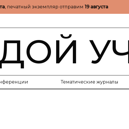
ста
, печатный экземпляр отправим
19 августа
ДОЙ У
нференции
Тематические журналы