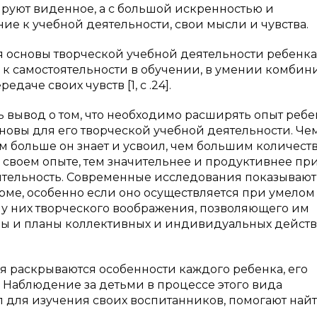
пируют виденное, а с большой искренностью и
ие к учебной деятельности, свои мысли и чувства.
 основы творческой учебной деятельности ребенка
 к самостоятельности в обучении, в умении комбин
аче своих чувств [1, с .24].
ь вывод о том, что необходимо расширять опыт ребе
новы для его творческой учебной деятельности. Че
м больше он знает и усвоил, чем большим количест
 своем опыте, тем значительнее и продуктивнее пр
ятельность. Современные исследования показывают,
ме, особенно если оно осуществляется при умелом
ю у них творческого воображения, позволяющего им
слы и планы коллективных и индивидуальных дейст
 раскрываются особенности каждого ребенка, его
. Наблюдение за детьми в процессе этого вида
л для изучения своих воспитанников, помогают най
.