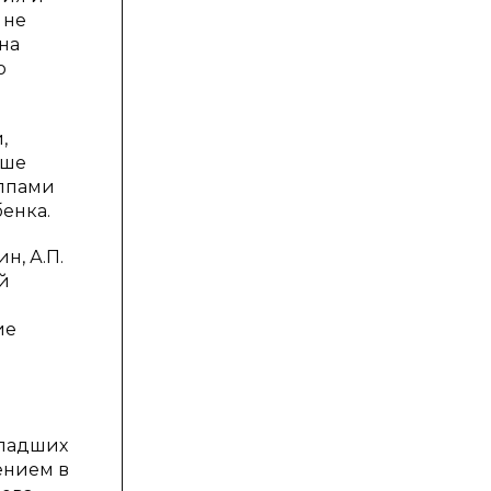
 не
на
о
,
чше
уппами
енка.
н, А.П.
й
ие
ю
младших
ением в