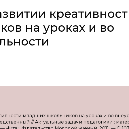
развитии креативност
ов на уроках и во
льности
еативности младших школьников на уроках и во внеу
средственный // Актуальные задачи педагогики : мате
. — Чита : Издательство Молодой ученый, 2011. — С. 107