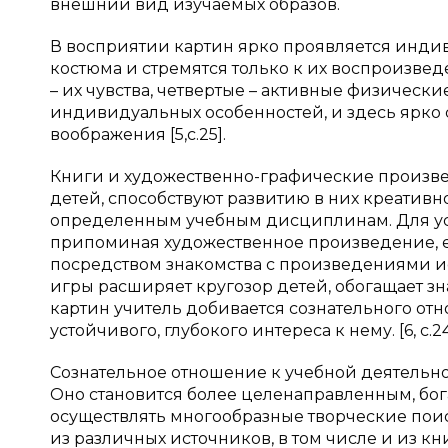
внешний вид изучаемых образов.
В восприятии картин ярко проявляется инди
костюма и стремятся только к их воспроизве
– их чувства, четвертые – активные физически
индивидуальных особенностей, и здесь ярко 
воображения [5,с.25].
Книги и художественно-графические произве
детей, способствуют развитию в них креативн
определенным учебным дисциплинам. Для ус
припоминая художественное произведение, е
посредством знакомства с произведениями ис
игры расширяет кругозор детей, обогащает з
картин учитель добивается сознательного от
устойчивого, глубокого интереса к нему. [6, с.24
Сознательное отношение к учебной деятельно
Оно становится более целенаправленным, бог
осуществлять многообразные творческие поис
из различных источников, в том числе и из к