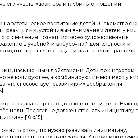
е его чувств, характера и глубины отношений,
 на эстетическое воспитание детей. Знакомство с 
и реакциями, устойчивым вниманием детей, у них
ях, стремление познать их через художественные
тражение в учебной и внеурочной деятельности и
 подходить к решению задач и выполнению различн
ельным, насыщенным действиями. Дети при игровом
но не копируют ее, а комбинируют имеющиеся у ни
а, что способствует развитию их воображения,
].
игры, а давать простор детской инициативе. Нужно,
бе цели. Педагог не должен стеснять инициативу р
плину [10,с.15].
помнить о том, что нужно развивать инициативу,
редственность, радость обучения. Из приемов обуче