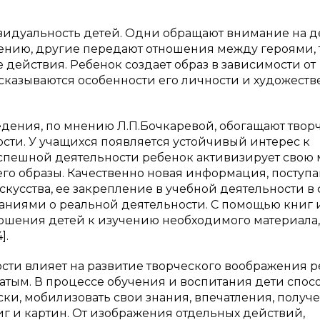
видуальность детей. Одни обращают внимание на д
дению, другие передают отношения между героями, 
е действия. Ребенок создает образ в зависимости от
сказываются особенности его личности и художеств
дения, по мнению Л.П.Бочкаревой, обогащают твор
ости. У учащихся появляется устойчивый интерес к
пешной деятельности ребенок активизирует свою 
го образы. Качественно новая информация, поступ
кусства, ее закрепление в учебной деятельности в
наниями о реальной деятельности. С помощью книг 
ношения детей к изучению необходимого материала,
].
сти влияет на развитие творческого воображения р
атым. В процессе обучения и воспитания дети спос
ки, мобилизовать свои знания, впечатления, получ
ниг и картин. От изображения отдельных действий,