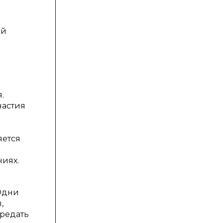
ый
.
частия
яется
ниях.
Одни
,
ередать