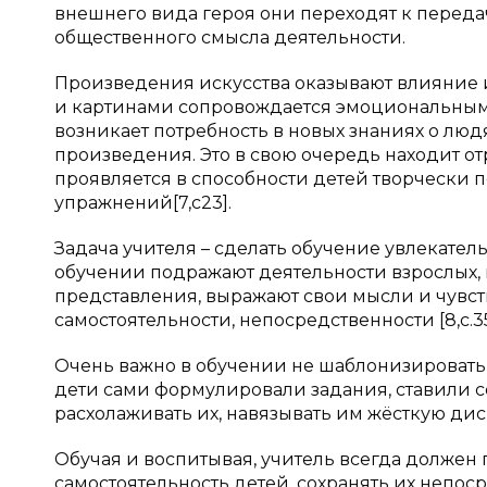
внешнего вида героя они переходят к передач
общественного смысла деятельности.
Произведения искусства оказывают влияние и
и картинами сопровождается эмоциональным
возникает потребность в новых знаниях о люд
произведения. Это в свою очередь находит о
проявляется в способности детей творчески
упражнений[7,с23].
Задача учителя – сделать обучение увлекат
обучении подражают деятельности взрослых, 
представления, выражают свои мысли и чувств
самостоятельности, непосредственности [8,с.35
Очень важно в обучении не шаблонизировать 
дети сами формулировали задания, ставили се
расхолаживать их, навязывать им жёсткую дисци
Обучая и воспитывая, учитель всегда должен 
самостоятельность детей, сохранять их непос