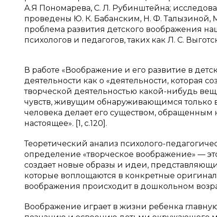
А.Я Пономарева, С. Л. Рубинштейна; исследо
проведены Ю. К. Бабанским, Н. Ф. Талызиной, М
проблема развития детского воображения на
психологов и педагогов, таких как Л. С. Выготс
В работе «Воображение и его развитие в детск
деятельности как о «деятельности, которая соз
творческой деятельностью какой-нибудь ве
чувств, живущим обнаруживающимся только в
человека делает его существом, обращенным
настоящее». [1, c.120].
Теоретический анализ психолого-педагогиче
определение «творческое воображение» — это
создает новые образы и идеи, представляющи
которые воплощаются в конкретные оригинал
воображения происходит в дошкольном возрас
Воображение играет в жизни ребенка главную 