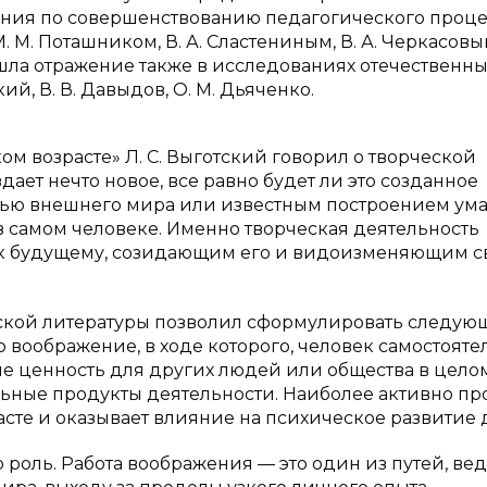
вания по совершенствованию педагогического проце
. М. Поташником, В. А. Сластениным, В. А. Черкасовы
шла отражение также в исследованиях отечественны
кий, В. В. Давыдов, О. М. Дьяченко.
ом возрасте» Л. С. Выготский говорил о творческой
дает нечто новое, все равно будет ли это созданное
щью внешнего мира или известным построением ум
 самом человеке. Именно творческая деятельность
 к будущему, созидающим его и видоизменяющим с
ской литературы позволил сформулировать следую
 воображение, в ходе которого, человек самостояте
е ценность для других людей или общества в цело
ьные продукты деятельности. Наиболее активно пр
те и оказывает влияние на психическое развитие 
роль. Работа воображения — это один из путей, ве