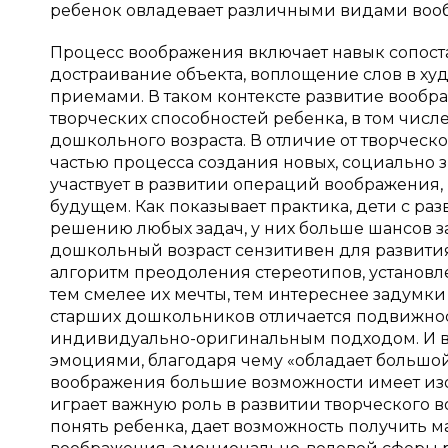
ребенок овладевает различными видами воображ
Процесс воображения включает навык сопост
достраивание объекта, воплощение слов в ху
приемами. В таком контексте развитие вообр
творческих способностей ребенка, в том чис
дошкольного возраста. В отличие от творческ
частью процесса создания новых, социально 
участвует в развитии операций воображения, 
будущем. Как показывает практика, дети с р
решению любых задач, у них больше шансов 
дошкольный возраст сензитивен для развити
алгоритм преодоления стереотипов, установле
тем смелее их мечты, тем интереснее задумки
старших дошкольников отличается подвижнос
индивидуально-оригинальным подходом. И в
эмоциями, благодаря чему «обладает большо
воображения большие возможности имеет изо
играет важную роль в развитии творческого 
понять ребенка, дает возможность получить