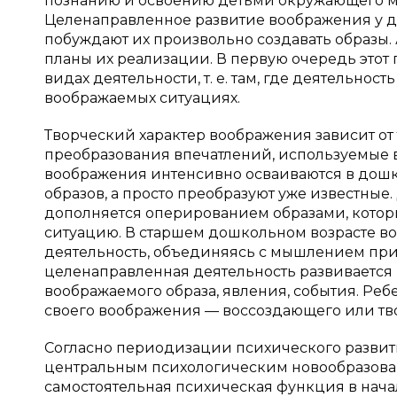
познанию и освоению детьми окружающего мир
Целенаправленное развитие воображения у д
побуждают их произвольно создавать образы.
планы их реализации. В первую очередь этот
видах деятельности, т. е. там, где деятельнос
воображаемых ситуациях.
Творческий характер воображения зависит от 
преобразования впечатлений, используемые в
воображения интенсивно осваиваются в дошко
образов, а просто преобразуют уже известны
дополняется оперированием образами, кото
ситуацию. В старшем дошкольном возрасте в
деятельность, объединяясь с мышлением при
целенаправленная деятельность развивается 
воображаемого образа, явления, события. Реб
своего воображения — воссоздающего или тв
Согласно периодизации психического развити
центральным психологическим новообразован
самостоятельная психическая функция в нача