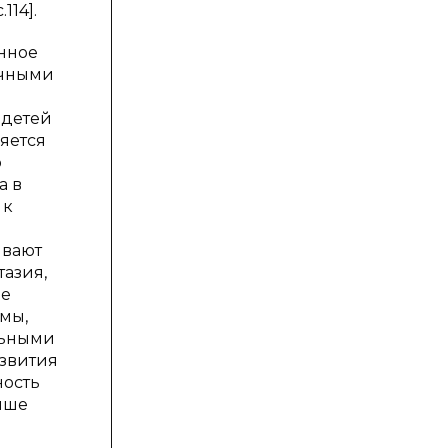
114].
нное
ичными
 детей
ляется
о
а в
 к
ивают
тазия,
ие
мы,
льными
азвития
ность
чше