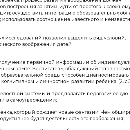
ребенка. Процесс развития воображения должен
в построения занятий: идти от простого к сложному
и; осуществить интеграцию образовательных обла
использовать соотношение известного и неизвестн
ых исследований позволил выделить ряд условий,
ческого воображения детей:
я получение первичной информации об индивидуа
енном опыте. Воспитатель, обладающий готовностью
образовательной среды способен диагностировать
огнитивном и личностном развитии ребенка. [2, c.3
 целостной системы и предполагать педагогическую
ти в самоутверждении;
бенка, который рождает новые фантазии. Чем обшир
родуктивнее будет деятельность его воображения;