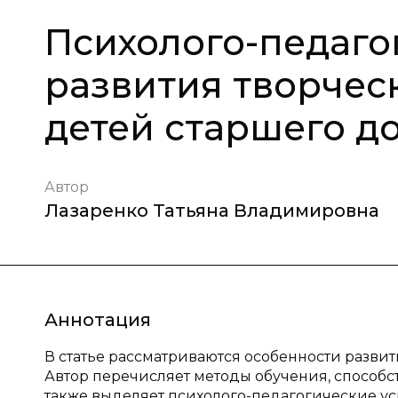
Психолого-педаго
развития творчес
детей старшего д
Автор
Лазаренко Татьяна Владимировна
Аннотация
В статье рассматриваются особенности разви
Автор перечисляет методы обучения, способ
также выделяет психолого-педагогические ус