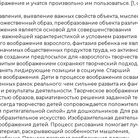
ения и учатся произвольно им пользоваться. [1, c.
авления, выявление важных свойств объекта, мысле
дожественный образ, преобразование объекта разл
ажения является основой для совершенствования
ле важнейшей характеристикой и условием развития
ого воображения взрослого, фантазия ребенка не яв
значимых общественных продуктов труда, но активн
в создании предпосылок для «взрослого» творчеств
азвитым воображением сохраняют творческий подход
занять лидирующие позиции в социуме. Старший
я воображения. Дети в процессе воображения осва
нных рамок реального: чем сильнее развита их фан
 и результаты деятельности. Творческое воображен
тью образов, вариативностью решения заданной те
сегда творчество детей сопровождается положите
й притягательной силой» для дошкольников. Для р
бразительное искусство. Изобразительная деятель
воображения детей. Процесс рисования помогает лу
 материал, раскрывающий особенности мышления,