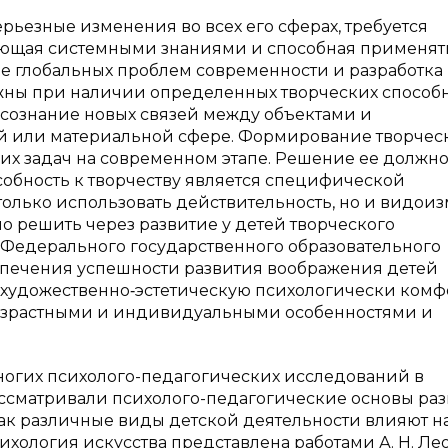
ьезные изменения во всех его сферах, требуется
дающая системными знаниями и способная применят
е глобальных проблем современности и разработка
ны при наличии определенных творческих способ
осознание новых связей между объектами и
й или материальной сфере. Формирование творчес
их задач на современном этапе. Решение ее должн
собность к творчеству является специфической
только использовать действительность, но и видои
но решить через развитие у детей творческого
 Федерального государственного образовательного
спечения успешности развития воображения детей
а художественно‐эстетическую психологически ком
 возрастными и индивидуальными особенностями и
огих психолого-педагогических исследований в
ассматривали психолого-педагогические основы ра
ак различные виды детской деятельности влияют н
ихология искусства представлена работами А. Н. Лео