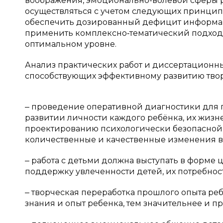
воображения, эмоционально-волевой сферы 
осуществляться с учетом следующих принципо
обеспечить дозированный дефицит информаци
применить комплексно‐тематический подход; 
оптимальном уровне.
Анализ практических работ и диссертационн
способствующих эффективному развитию твор
‒ проведение оперативной диагностики дл
развитии личности каждого ребёнка, их жизн
проектированию психологически безопасной 
количественные и качественные изменения в к
‒ работа с детьми должна выступать в форме
поддержку увлеченности детей, их потребнос
‒ творческая переработка прошлого опыта ре
знания и опыт ребенка, тем значительнее и п