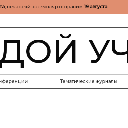
ста
, печатный экземпляр отправим
19 августа
ДОЙ У
нференции
Тематические журналы