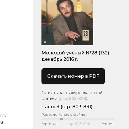
Молодой учёный №28 (132)
декабрь 2016 г.
Скачать номер в PDF
Скачать часть журнала с этой
статьей
(стр.
825-828
)
:
Часть 9
(cтр. 803-891)
Расположение в файле:
ста.
 а
стр.
803
стр.
825-828
стр.
891