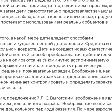
а, выходу за пределы узкого личного опыта.
етей сначала происходит под влиянием взрослых, 
 А затем дети самостоятельно представляют замыслы
 процесс наблюдается в коллективных играх, проду
ть протекает с использованием реальных объектов в
того, в какой мере дети владеют способами
 игре и художественной деятельности. Средства и
льном возрасте. Дети не создают новых фантастич
е. Действенный способ преобразования действитель
рые не опираются на сиюминутно воспринимаемую
оображение начинает предварять практическую
 решении познавательных задач. Воображение, как
в процессе создания замысла, представления схем
енок начинает контролировать и определять характ
орческого.
я, предложенной Л. С. Выготским, воображение яв
ием дошкольного возраста. Воображение возникае
ле дошкольного периода развития. По мере взросл