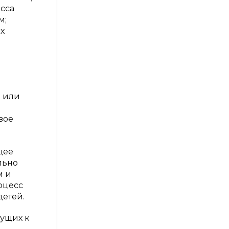
сса
м;
х
а или
вое
щее
льно
м и
оцесс
детей.
дущих к