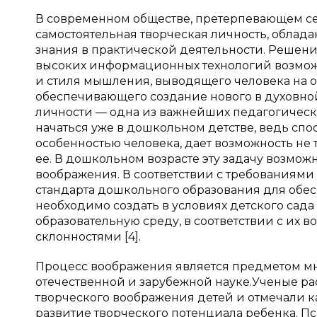
В современном обществе, претерпевающем сер
самостоятельная творческая личность, обла
знания в практической деятельности. Решени
высоких информационных технологий возмож
и стиля мышления, выводящего человека на 
обеспечивающего создание нового в духовно
личности — одна из важнейших педагогическ
начаться уже в дошкольном детстве, ведь спо
особенностью человека, дает возможность не 
ее. В дошкольном возрасте эту задачу возмож
воображения. В соответствии с требованиями
стандарта дошкольного образования для обе
необходимо создать в условиях детского сад
образовательную среду, в соответствии с их
склонностями [4].
Процесс воображения является предметом мн
отечественной и зарубежной науке.Ученые р
творческого воображения детей и отмечали к
развитие творческого потенциала ребенка. Пс