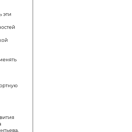
ь эти
ностей
кой
о
зменять
фортную
звития
а
нтьева,