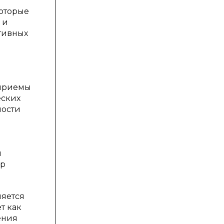
которые
 и
ктивных
 приемы
еских
ности
ы
ер
ляется
т как
ения