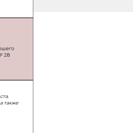
аршего
№ 28
ста.
а также