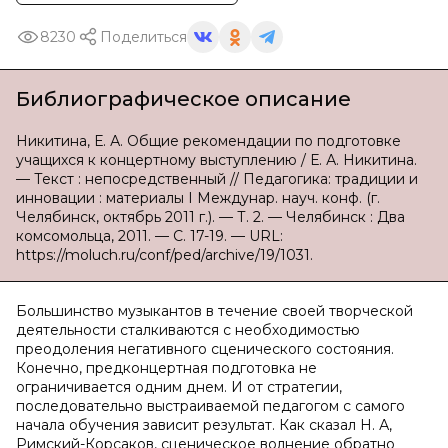
8230
Поделиться
Библиографическое описание
Никитина, Е. А. Общие рекомендации по подготовке
учащихся к концертному выступлению / Е. А. Никитина.
— Текст : непосредственный // Педагогика: традиции и
инновации : материалы I Междунар. науч. конф. (г.
Челябинск, октябрь 2011 г.). — Т. 2. — Челябинск : Два
комсомольца, 2011. — С. 17-19. — URL:
https://moluch.ru/conf/ped/archive/19/1031.
Большинство музыкантов в течение своей творческой
деятельности сталкиваются с необходимостью
преодоления негативного сценического состояния.
Конечно, предконцертная подготовка не
ограничивается одним днем. И от стратегии,
последовательно выстраиваемой педагогом с самого
начала обучения зависит результат. Как сказал Н. А,
Римский-Корсаков, сценическое волнение обратно