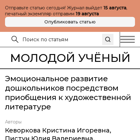
Отправьте статью сегодня! Журнал выйдет
15 августа
,
печатный экземпляр отправим
19 августа
Опубликовать статью
МОЛОДОЙ УЧЁНЫЙ
Эмоциональное развитие
дошкольников посредством
приобщения к художественной
литературе
Авторы
Кеворкова Кристина Игоревна
,
Пистун Юлия Валериевна
,