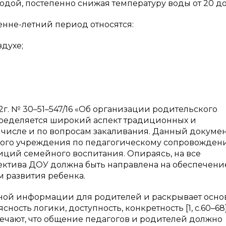
одой, постепенно снижая температуру воды от 20 до 
нне-летний период относятся:
духе;
. № 30–51–547/16 «Об организации родительского
пределяется широкий аспект традиционных и
 числе и по вопросам закаливания. Данный докуме
ьного учреждения по педагогическому сопровожден
иций семейного воспитания. Опираясь, на все
лектива ДОУ должна быть направлена на обеспечени
м развития ребенка.
ядной информации для родителей и раскрывает осн
ость логики, доступность, конкретность [1, с.60–68]
 отмечают, что общение педагогов и родителей должно