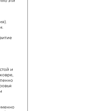
нно эти
я).
м.
витие
стой и
ковре,
епенно
ровья
м
ременно