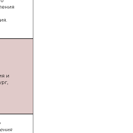
го
пления
ия.
ия и
ург,
о
ления