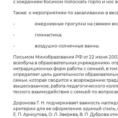
с хождением босиком полоскать горло и нос в
Также к мероприятиям по закаливанию в весе
- ежедневные прогулки на свежем воз
- гимнастика;
- воздушно-солнечные ванны.
Письмом Минобразования РФ от 22 июня 2002г
всеобуча в образовательных учреждениях» о
нетрадиционных форм работы с семьей, в том
определяет цель деятельности образовател
семьи, которая сводится к возрождению трад
вышесказанное, работа педагогического кол
тесного взаимодействия с семьей по вопроса
Доронова Т. Н. подчеркивает важность нагл
критерии для ее оформления: единый стиль, ясн
Е. П. Арноутова, О. Л. Зверева, В. П. Дуброва