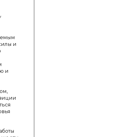
У
ваемым
силы и
о
м
ю и
ом,
озиции
ться
овья
работы