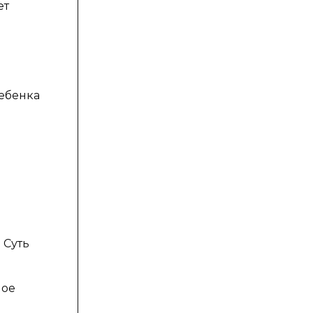
ет
ебенка
 Суть
ное