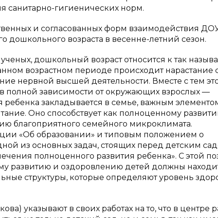
ия санитарно-гигиенических норм.
твенных и согласованных форм взаимодействия ДО
о дошкольного возраста в весенне-летний сезон.
 ученых, дошкольный возраст относится к так назы
анном возрастном периоде происходит нарастание 
ие нервной высшей деятельности. Вместе с тем эт
я в полной зависимости от окружающих взрослых —
ья ребенка закладывается в семье, важным элементо
тание. Оно способствует как полноценному развити
нию благоприятного семейного микроклимата.
ации «Об образовании» и типовым положением о
ой из основных задач, стоящих перед детским сад
печения полноценного развития ребенка». С этой п
му развитию и оздоровлению детей должны находи
льные структуры, которые определяют уровень здор
кова) указывают в своих работах на то, что в центре 