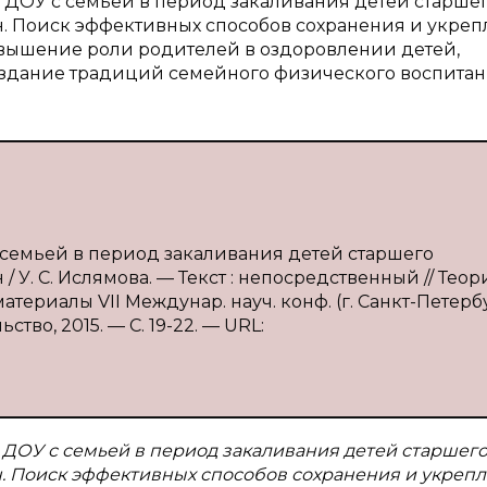
 ДОУ с семьей в период закаливания детей старше
н. Поиск эффективных способов сохранения и укре
вышение роли родителей в оздоровлении детей,
оздание традиций семейного физического воспитан
 семьей в период закаливания детей старшего
 У. С. Ислямова. — Текст : непосредственный // Теор
териалы VII Междунар. науч. конф. (г. Санкт-Петерб
ство, 2015. — С. 19-22. — URL:
ДОУ с семьей в период закаливания детей старшег
н. Поиск эффективных способов сохранения и укреп