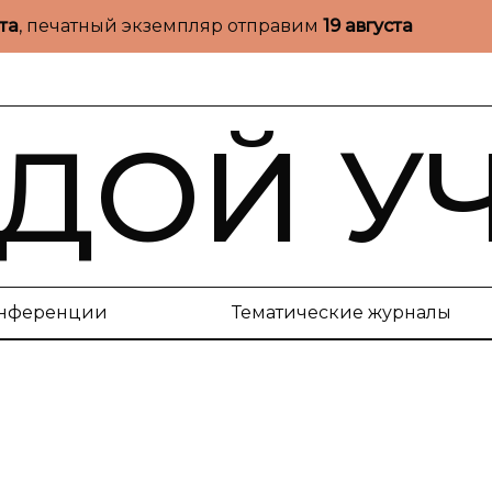
ста
, печатный экземпляр отправим
19 августа
ДОЙ У
нференции
Тематические журналы