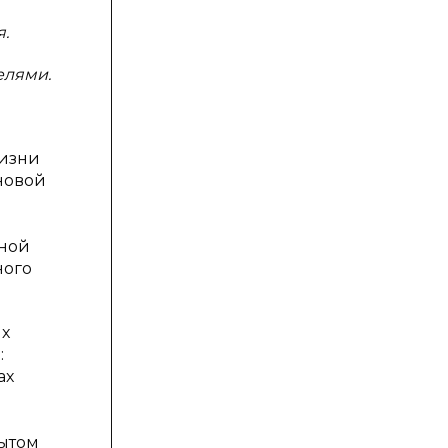
.
елями.
жизни
новой
ьной
ного
их
:
ах
рытом