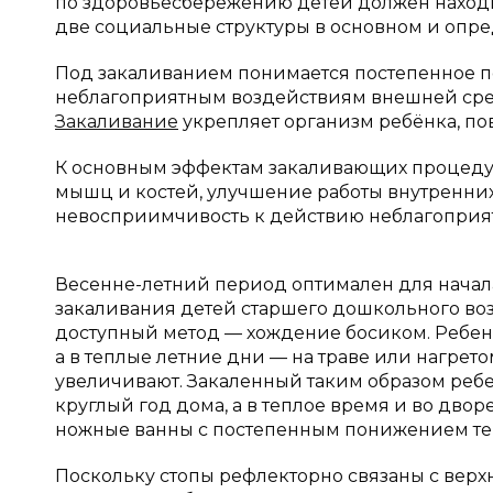
по здоровьесбережению детей должен находить
две социальные структуры в основном и опре
Под закаливанием понимается постепенное 
неблагоприятным воздействиям внешней сред
Закаливание
укрепляет организм ребёнка, п
К основным эффектам закаливающих процедур
мышц и костей, улучшение работы внутренних
невосприимчивость к действию неблагоприя
Весенне-летний период оптимален для начал
закаливания детей старшего дошкольного воз
доступный метод — хождение босиком. Ребенк
а в теплые летние дни — на траве или нагрето
увеличивают. Закаленный таким образом ребе
круглый год дома, а в теплое время и во дво
ножные ванны с постепенным понижением те
Поскольку стопы рефлекторно связаны с вер