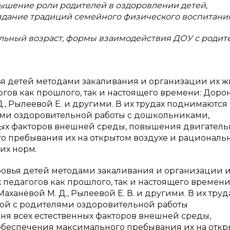
ышение роли родителей в оздоровлении детей,
здание традиций семейного физического воспитания
льный возраст, формы взаимодействия ДОУ с родит
я детей методами закаливания и организации их 
гов как прошлого, так и настоящего времени: Доро
. Д., Рылеевой Е. и другими. В их трудах поднимаются
ями оздоровительной работы с дошкольниками,
ных факторов внешней среды, повышения двигател
о пребывания их на открытом воздухе и рациональ
их норм.
овья детей методами закаливания и организации 
едагогов как прошлого, так и настоящего времени
 Маханёвой М. Д., Рылеевой Е. В. и другими. В их труд
ой с родителями оздоровительной работы
ня всех естественных факторов внешней среды,
обеспечения максимального пребывания их на отк