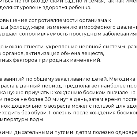
ся не только детский сад, но и семья, так как име
деляют уровень здоровья ребенка.
повышение сопротивляемости организма к
ы (холоду, жаре, изменению атмосферного давлени
овышает сопротивляемость простудным заболевания
 можно отнести: укрепление нервной системы, раз
 органов, активизация обмена веществ,
тных факторов природных изменений.
а занятий по общему закаливанию детей. Методика
раста в данный период предполагает наиболее про
а нужно приучать к хождению босиком вначале на 
м песке не более 30 минут в день, затем время пост
нок дошкольного возраста может с пользой для здо
ре ходить без обуви. Полезны после хождения босико
мпературы воды.
хними дыхательными путями, детям полезно однов