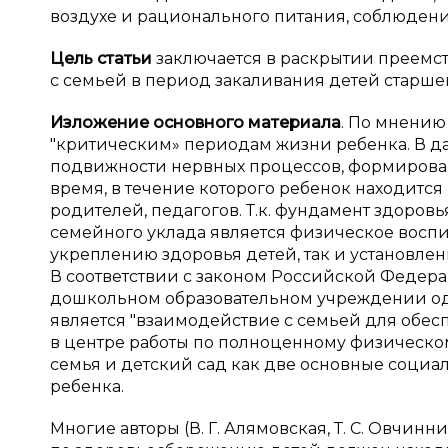
воздухе и рационального питания, соблюден
Цель статьи
заключается в раскрытии преемс
с семьей в период закаливания детей старшег
Изложение основного материала
. По мнению
"критическим» периодам жизни ребенка. В д
подвижности нервных процессов, формирован
время, в течение которого ребенок находитс
родителей, педагогов. Т.к. фундамент здоров
семейного уклада является физическое воспи
укреплению здоровья детей, так и установле
В соответствии с законом Российской Федер
дошкольном образовательном учреждении одн
является "взаимодействие с семьей для обес
в центре работы по полноценному физическо
семья и детский сад как две основные социа
ребенка.
Многие авторы (В. Г. Алямовская, Т. С. Овчинни