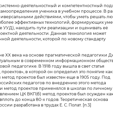
системно-деятельностный и компетентностный под
самоопределения ученика в учебном процессе. В р
ниверсальными действиями, чтобы уметь решать л
наиболее эффективных технологий, формирующих ум
е УУД), находить пути реализации и оценивать её
роектной деятельности. Данная технология может
очной деятельности, которой по новому стандарту
не XX века на основе прагматической педагогики Д
ктуальным в современном информационном обществ
вой педагогике. В 1918 году вышла в свет статья
проектов», в которой он определил это понятие как
и метод проектов был известен еще в 1905 году. Под
российских педагогов по внедрению этого метода
и метод проектов применялся в школах по личному
новлением ЦК ВКП(б) метод проектов был осужден ка
плоть до конца 80-х годов. Теоретическая основа
и разработана в трудах Е. С. Полат. [п.3]