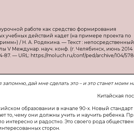
внеурочной работе как средство формирования
х учебных действий кадет (на примере проекта по
имм») / Н. А. Родякина. — Текст : непосредственный 
V Междунар. науч. конф. (г. Челябинск, июнь 2014 г.
-87. — URL: https://moluch.ru/conf/ped/archive/104/578
 запомню, дай мне сделать это – и это станет моим н
Китайская по
сийском образовании в начале 90-х. Новый стандар
ет то, чему они должны учить и научить ребенка. П
ыло интересно и радостно. Это своего рода обществе
аинтересованных сторон.