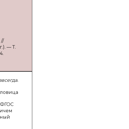
//
). — Т.
4.
авсегда.
словица
т ФГОС
ричем
нный