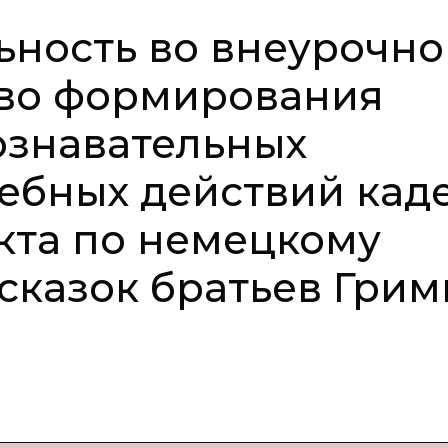
ьность во внеурочно
тво формирования
ознавательных
ебных действий кад
кта по немецкому
сказок братьев Грим