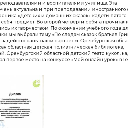
преподавателями и воспитателями училища. Эта
чень актуальна и при преподавании иностранного 
борника «Детских и домашних сказок» кадеты пятого
себя предмет. Во второй четверти ребята прочитали
лись их творчеством. По окончании учебного года д
ки мы выбрали тему «По следам сказок братьев Гр
 задействованы наши партнёры: Оренбургская обла
ая областная детская полиэтническая библиотека,
, Оренбургский областной детский театр кукол, к
л первое место на конкурсе «Мой онлайн урок» в Гё