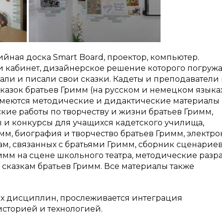
йная доска Smart Board, проектор, компьютер.
и кабинет, дизайнерское решение которого погружа
ирали и писали свои сказки. Кадеты и преподаватели
казок братьев Гримм (на русском и немецком языка
 имеются методические и дидактические материалы
ие работы по творчеству и жизни братьев Гримм,
ы и конкурсы для учащихся кадетского училища,
мм, биография и творчество братьев Гримм, электр
ам, связанных с братьями Гримм, сборник сценарие
имм на сцене школьного театра, методические разр
сказкам братьев Гримм. Все материалы также
ых дисциплин, прослеживается интеграция
историей и технологией.