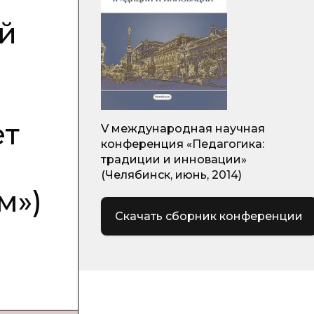
й
ет
V международная научная
конференция «Педагогика:
традиции и инновации»
(Челябинск, июнь, 2014)
м»)
Скачать сборник конференции