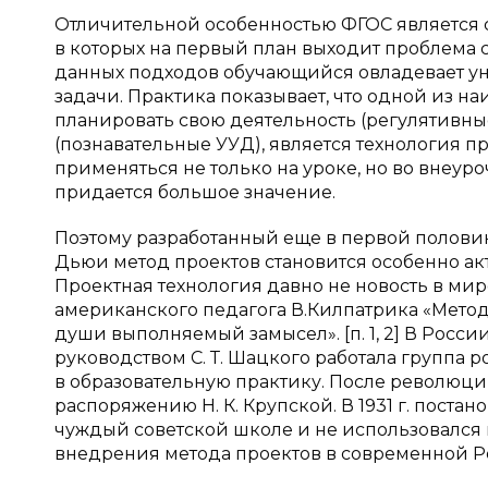
Отличительной особенностью ФГОС является 
в которых на первый план выходит проблема 
данных подходов обучающийся овладевает у
задачи. Практика показывает, что одной из 
планировать свою деятельность (регулятивны
(познавательные УУД), является технология п
применяться не только на уроке, но во внеур
придается большое значение.
Поэтому разработанный еще в первой полови
Дьюи метод проектов становится особенно а
Проектная технология давно не новость в миро
американского педагога В.Килпатрика «Метод 
души выполняемый замысел». [п. 1, 2] В Росси
руководством С. Т. Шацкого работала группа 
в образовательную практику. После революци
распоряжению Н. К. Крупской. В 1931 г. поста
чуждый советской школе и не использовался в
внедрения метода проектов в современной Росси