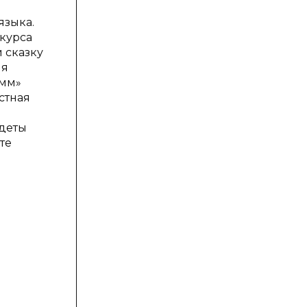
языка.
 курса
 сказку
ля
имм»
стная
адеты
те