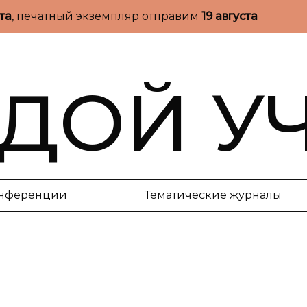
ста
, печатный экземпляр отправим
19 августа
ДОЙ У
нференции
Тематические журналы