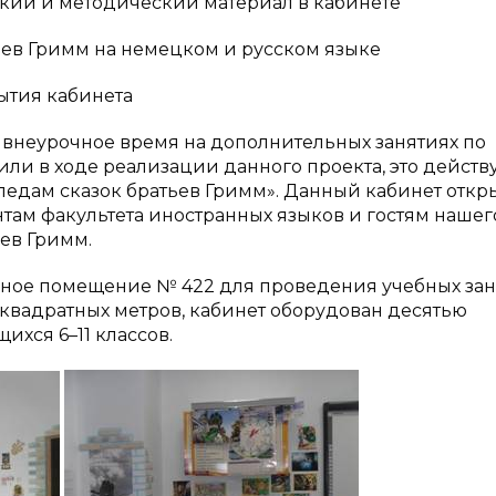
кий и методический материал в кабинете
ьев Гримм на немецком и русском языке
ытия кабинета
 внеурочное время на дополнительных занятиях по
или в ходе реализации данного проекта, это дейст
ледам сказок братьев Гримм». Данный кабинет откр
нтам факультета иностранных языков и гостям нашег
ев Гримм.
ебное помещение № 422 для проведения учебных за
 квадратных метров, кабинет оборудован десятью
хся 6–11 классов.