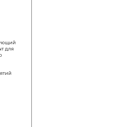
вующий
ыт для
о
нятий