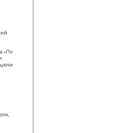
кий
а «По
и
 цели
еля,