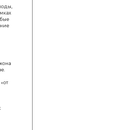
ходы,
амках
юбые
ение
жона
е.
 «от
к