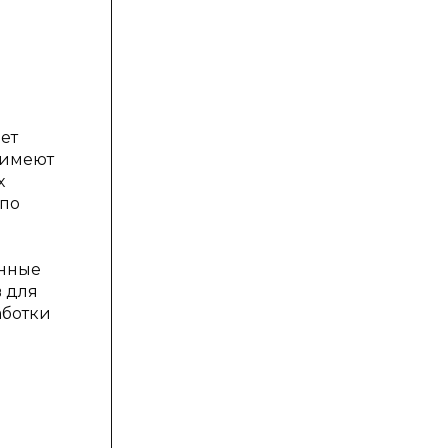
ет
 имеют
х
 по
онные
в для
аботки