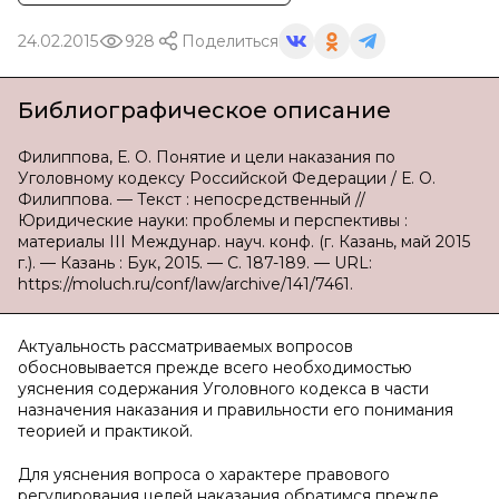
24.02.2015
928
Поделиться
Библиографическое описание
Филиппова, Е. О. Понятие и цели наказания по
Уголовному кодексу Российской Федерации / Е. О.
Филиппова. — Текст : непосредственный //
Юридические науки: проблемы и перспективы :
материалы III Междунар. науч. конф. (г. Казань, май 2015
г.). — Казань : Бук, 2015. — С. 187-189. — URL:
https://moluch.ru/conf/law/archive/141/7461.
Актуальность рассматриваемых вопросов
обосновывается прежде всего необходимостью
уяснения содержания Уголовного кодекса в части
назначения наказания и правильности его понимания
теорией и практикой.
Для уяснения вопроса о характере правового
регулирования целей наказания обратимся прежде