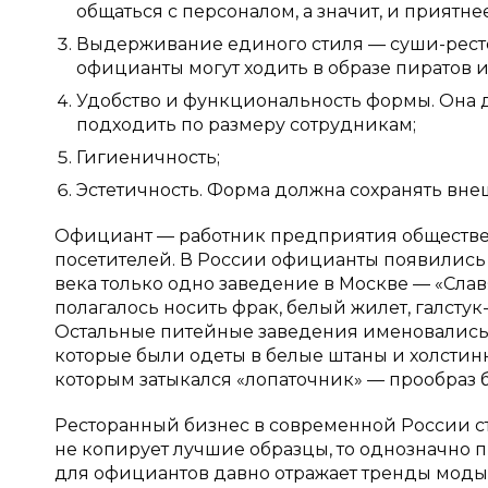
общаться с персоналом, а значит, и приятн
Выдерживание единого стиля — суши-ресто
официанты могут ходить в образе пиратов 
Удобство и функциональность формы. Она 
подходить по размеру сотрудникам;
Гигиеничность;
Эстетичность. Форма должна сохранять внеш
Официант — работник предприятия обществе
посетителей. В России официанты появились 
века только одно заведение в Москве — «Сла
полагалось носить фрак, белый жилет, галсту
Остальные питейные заведения именовались 
которые были одеты в белые штаны и холстинн
которым затыкался «лопаточник» — прообраз 
Ресторанный бизнес в современной России ст
не копирует лучшие образцы, то однозначно
для официантов давно отражает тренды моды