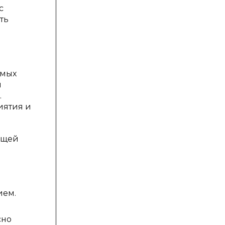
с
ть
емых
и
.
иятия и
ющей
ием.
сно