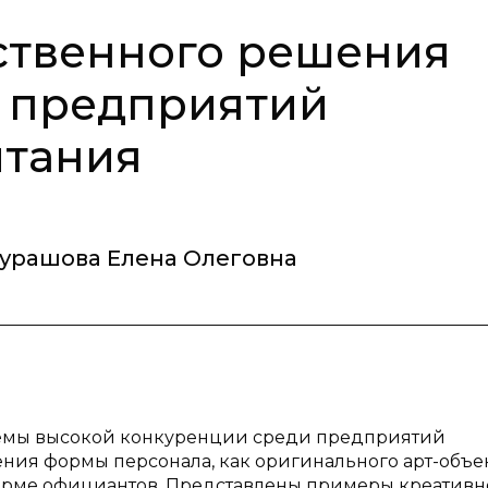
ственного решения
 предприятий
итания
урашова Елена Олеговна
лемы высокой конкуренции среди предприятий
ия формы персонала, как оригинального арт-объек
рме официантов. Представлены примеры креативн