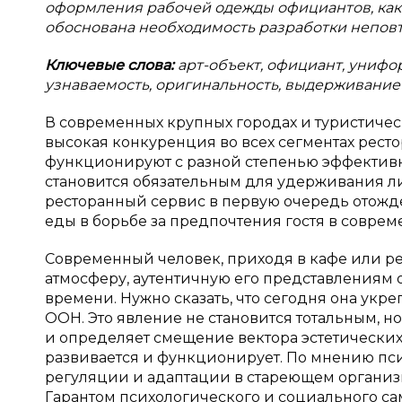
оформления рабочей одежды официантов, как 
обоснована необходимость разработки непо
Ключевые слова:
арт-объект, официант, унифо
узнаваемость, оригинальность, выдерживание
В современных крупных городах и туристичес
высокая конкуренция во всех сегментах рест
функционируют с разной степенью эффектив
становится обязательным для удерживания ли
ресторанный сервис в первую очередь отожде
еды в борьбе за предпочтения гостя в совре
Современный человек, приходя в кафе или рес
атмосферу, аутентичную его представлениям о
времени. Нужно сказать, что сегодня она укр
ООН. Это явление не становится тотальным, но
и определяет смещение вектора эстетических
развивается и функционирует. По мнению пс
регуляции и адаптации в стареющем организме
Гарантом психологического и социального са