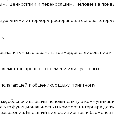
ыми ценностями и переносящими человека в при
ктуальными интерьеры ресторанов, в основе которы
ь,
социальным маркерам, например, апеллирование к
я элементов прошлого времени или культовых
полагающей к общению, отдыху, приятному
ным», обеспечивающим положительную коммуникац
вно, что функциональность и комфорт интерьера дол
й заведения. Внешний вид официантов и барменов 