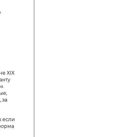
е
не ХІХ
анту
м.
ые,
 за
ж если
форма