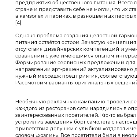
предприятия общественного питания. Всего л
стране и представить себе не могли, что их с
в камзолах и париках, в разноцветных пестры
[4].
Однако проблема создания целостной гармо
питания остаётся острой. Зачастую концепция 
отсутствия дизайнерских компетенций и уме
сравнении с уже имеющимся опытом интерье
Формирование сервисных предложений для 
направлении арт-решений актуализировано
нужный месседж предприятия, соответствую
Рассмотрим варианты оригинальных решений 
Необычную рекламную кампанию провели рест
каждого из ресторанов сети нарядились в о
заинтересованных посетителей. Кто-то выбрал
устроил из заведения борт самолета с насто
приветствия девушки с улыбкой «отдавали че
словом «хозяин». Все посетители были в неоп