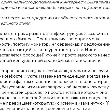
оригинального дополнения к интерьеру. Выявлена 
вторимой и запоминающейся формы для официантов.
рма персонала, предприятия общественного питания
 единого стиля
ких центрах с развитой инфраструктурой создается
оранного бизнеса. Предприятия гостеприимства
ности, поэтому мониторинг сервисных предложени
чных позиций на конкурентном рынке. И хотя
ствляется с хорошей кухней, просто высокого качес
менной конкурентной среде бывает недостаточно.
торан, хочет ощущать себя «как дома» или погрузит
 комфорте и уюте. Названная тенденция всегда вне
епляется фактом старения человечества, констатиро
, безусловно, изменяет запросы общества к качеств
 ценностей средового пространства, в котором оно
ихологов, перестройка жизненно важных процессов
 превращает «открытую» систему в «замкнутую» [1]
мочувствия становятся объекты и ситуации,