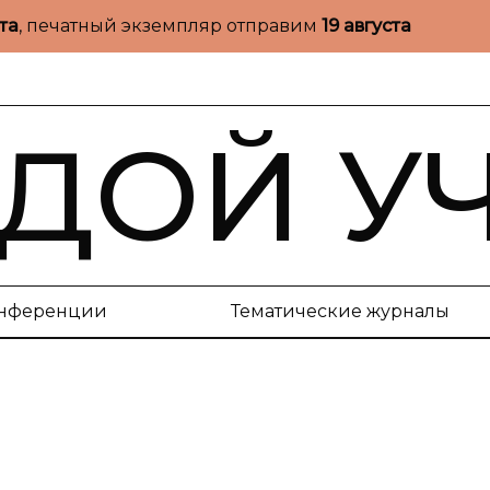
ста
, печатный экземпляр отправим
19 августа
ДОЙ У
нференции
Тематические журналы