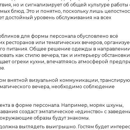
твия, но и сигнализирует об общей культуре работы 
емых блюд. Это и понятно, поскольку лишь целостнос
ет достойный уровень обслуживания на всех
обликов для формы персонала обусловлено всё
их ресторанов или тематических вечеров, организу
го питания. Общее решение одежды в направлени
вать как стилю вечера, так и интерьеру обстановки
ощает огрехи кухни, впечатляясь атмосферой предпр
е.
ктом внятной визуальной коммуникации, транслиру
матического вечера, необходимо соблюдение
екта в форме персонала. Например, моряк шхуны,
навания создаст эмпатическое «единство» с заведен
к. окружающие образы будут знакомы.
олжна выглядеть выигрышно. Гостям будет интере