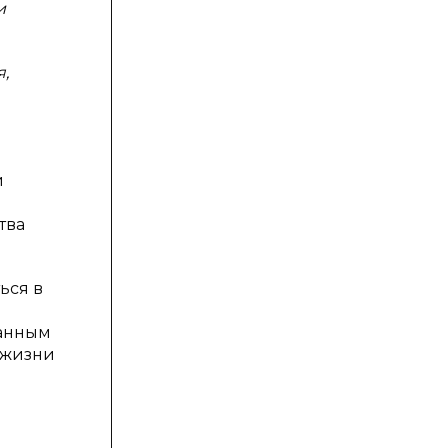
и
,
й
тва
ься в
ванным
у жизни
.