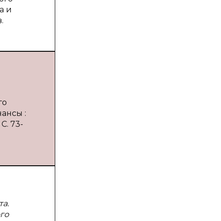
а и
.
го
нансы :
С. 73-
а.
го