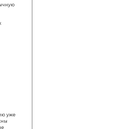
вычную
х
ию уже
жны
не