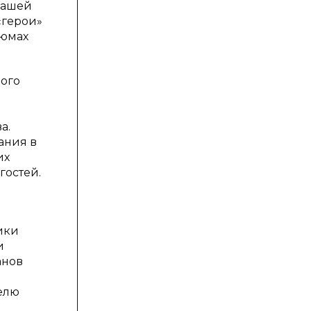
нашей
«герои»
тюмах
ого
а.
ания в
их
гостей.
ики
и
анов
елю