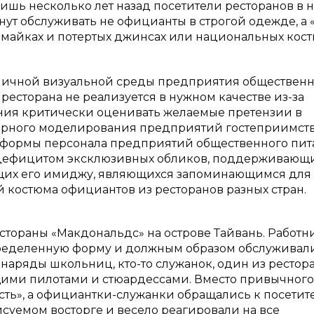
ишь несколько лет назад посетители ресторанов в 
танут обслуживать не официанты в строгой одежде, а 
х майках и потертых джинсах или национальных кос
ничной визуальной среды предприятия общественн
ресторана не реализуется в нужном качестве из-за
ния критически оценивать желаемые претензии в
рного моделирования предприятий гостеприимств
формы персонала предприятий общественного пит
 дефицитом эксклюзивных обликов, поддерживающ
щих его имиджу, являющихся запоминающимся для 
костюма официантов из ресторанов разных стран.
ораны «Макдональдс» на острове Тайвань. Работн
пределенную форму и должным образом обслуживал
 наряды школьниц, кто-то служанок, один из рестор
ящими пилотами и стюардессами. Вместо привычного
сть», а официантки-служанки обращались к посетит
исуемом восторге и весело реагировали на все