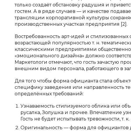
только создаёт обстановку радушия и приветс
гостем. А в ряде случаев — и качестве подава
трансляции корпоративной культуры сохраня
производственных участках предприятия [2].
Востребованность арт-идей и стилизованных 
возрастающей популярностью т. н. тематическ
классическими предприятиями общественно
«эмоционального дизайна» должно соответство
Маркетологи отмечают, что гость зачастую пр
внешним видом персонала, работающего в зал
Для того чтобы форма официанта стала объе
специфику заведения или направленность те
определённых требований:
Узнаваемость стилизуемого облика или объ
русалка, Золушка и прочее. Впечатление уз
Гость не будет испытывать тревожности, т. 
Оригинальность — форма для официантов д