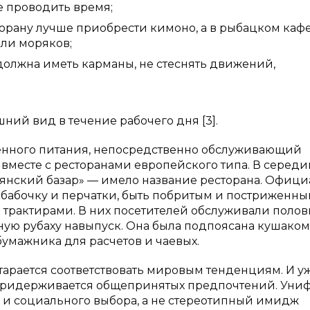
ее проводить время;
рану лучше приобрести кимоно, а в рыбацком каф
или моряков;
должна иметь карманы, не стеснять движений,
ний вид в течение рабочего дня [3].
нного питания, непосредственно обслуживающий
вместе с ресторанами европейского типа. В середи
вянский базар» — имело название ресторана. Офици
к-бабочку и перчатки, быть побритым и постриженны
трактирами. В них посетителей обслуживали полов
ую рубаху навыпуск. Она была подпоясана кушаком,
бумажника для расчетов и чаевых.
арается соответствовать мировым тенденциям. И у
 придерживается общепринятых предпочтений. Уни
 и социального выбора, а не стереотипный имидж