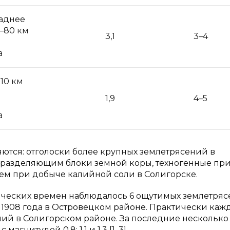
паднее
0–80 км
3,1
3–4
а
 10 км
1,9
4–5
а
ются: отголоски более крупных землетрясений в
 разделяющим блоки земной коры, техногенные пр
ем при добыче калийной соли в Солигорске.
ических времен наблюдалось 6 ощутимых землетряс
 1908 года в Островецком районе. Практически ка
ий в Солигорском районе. За последние несколько
гнитудой 0,8; 1,1 и 1.3 [1, 3]