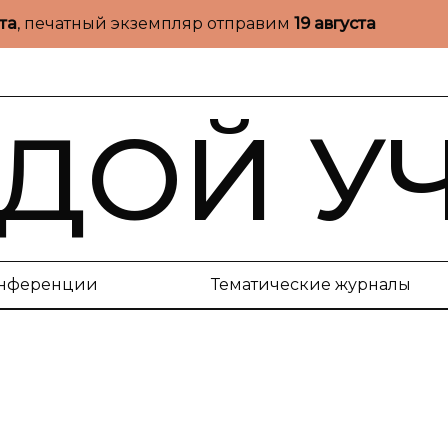
ста
, печатный экземпляр отправим
19 августа
ДОЙ У
нференции
Тематические журналы