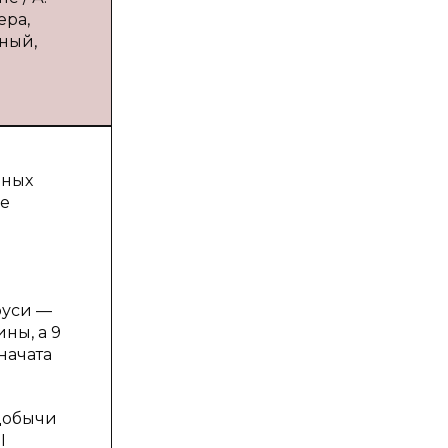
ера,
еный,
вных
ое
руси —
ны, а 9
начата
 добычи
I