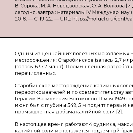
В. Сорока, М. А. Новодворская, О. А. Волкова [и
сегодня, завтра : материалы IV Междунар. науч. 
2018. — С. 19-22. — URL: https://moluch.ru/conf/ea
Одним из ценнейших полезных ископаемых Бе
месторождения: Старобинское (запасы 2,7 млрд
(запасы 637,2 млн т). Промышленная разработ
перечисленных.
Старобинское месторождение калийных солей 
первооткрывателей и по совместительству ав
Герасим Васильевич Богомолов. 11 мая 1949 г
июня был с глубины 349, 5 м поднят первый ке
промышленная добыча калийной соли [2].
В настоящее время работают 4 рудника, макси
калийной соли используется подземный (шахтн