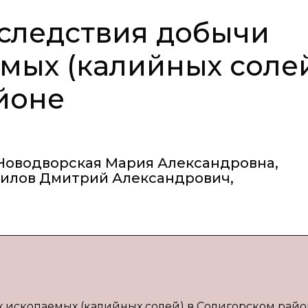
следствия добычи
мых (калийных соле
йоне
Новодворская Мария Александровна
,
рилов Дмитрий Александрович
,
ископаемых (калийных солей) в Солигорском районе