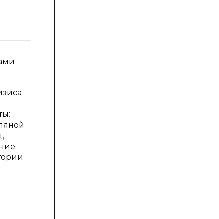
18.2
1.3
лами
изиса.
ты:
оляной
,
ание
тории