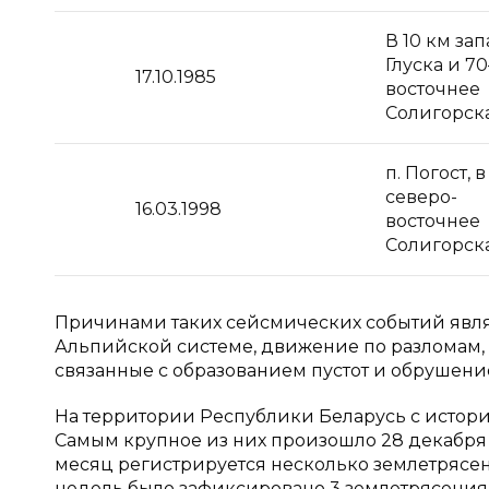
В 10 км за
Глуска и 7
17.10.1985
восточнее
Солигорск
п. Погост, в
северо-
16.03.1998
восточнее
Солигорск
Причинами таких сейсмических событий явля
Альпийской системе, движение по разломам,
связанные с образованием пустот и обрушени
На территории Республики Беларусь с истор
Самым крупное из них произошло 28 декабря
месяц регистрируется несколько землетрясен
недель было зафиксировано 3 землетрясения с ма