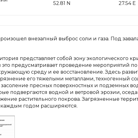
52.81 N
27.54 E
 произошел внезапный выброс соли и газа. Под зава
итория представляет собой зону экологического кр
ы это предусматривает проведение мероприятий по
ружающую среду и ее восстановление. Здесь разви
грязнение его тяжелыми металлами, техногенный с
, засоление пресных поверхностных и подземных вод
орые подвергаются водной и ветровой эрозии, осед
ожение растительного покрова. Загрязненные терри
с каждым годом расширяются.