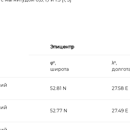
Эпицентр
φᵒ,
λᵒ,
широта
долгот
кий
52.81 N
27.58 E
кий
52.77 N
27.49 E
кий