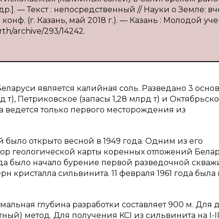
 др.]. — Текст : непосредственный // Науки о Земле: вч
конф. (г. Казань, май 2018 г.). — Казань : Молодой уч
rth/archive/293/14242.
ларуси является калийная соль. Разведано 3 осно
 т), Петриковское (запасы 1,28 млрд т) и Октябрьск
ка ведется только первого месторождения из
было открыто весной в 1949 года. Одним из его
тор геологической карты коренных отложений Бела
ода было начало бурение первой разведочной скважи
рн кристалла сильвинита. 11 февраля 1961 года была 
мальная глубина разработки составляет 900 м. Для
ый) метод. Для получения KCI из сильвинита на I-II