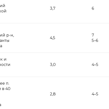
кий
3,7
6
кой
й р-н,
7
4,5
жанты
5–6
а
ск и
ности
3,0
4–5
ее п.
 в 40
2,8
4–5
а