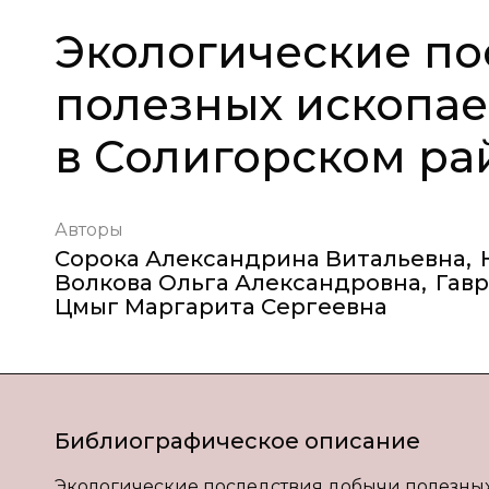
Экологические по
полезных ископае
в Солигорском ра
Авторы
Сорока Александрина Витальевна
,
Волкова Ольга Александровна
,
Гав
Цмыг Маргарита Сергеевна
Библиографическое описание
Экологические последствия добычи полезных 