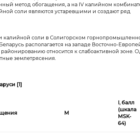
нный метод обогащения, а на IV калийном комбинат
ийной соли являются устаревшими и создают ряд
и калийной соли в Солигорском горнопромышленн
Беларусь располагается на западе Восточно-Европе
районированию относится к слабоактивной зоне. О
тные землетрясения.
руси [1]
I
, балл
(шкала
ущения
M
MSK-
64)