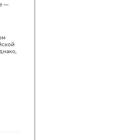
е —
ом
йской
днако,