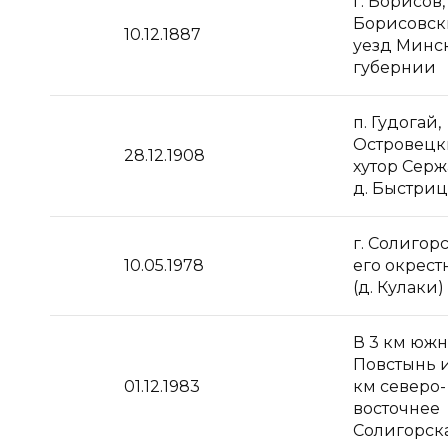
г. Борисов,
Борисовс
10.12.1887
уезд Минс
губернии
п. Гудогай,
Островецки
28.12.1908
хутор Сер
д. Быстриц
г. Солигор
10.05.1978
его окрест
(д. Кулаки)
В 3 км южн
Повстынь и
01.12.1983
км северо-
восточнее
Солигорск