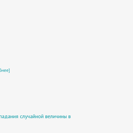
бнее]
падания случайной величины в