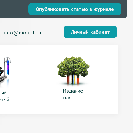
Опубликовать статью в журнале
Личный кабинет
info@moluch.ru
Издание
ый
книг
еный