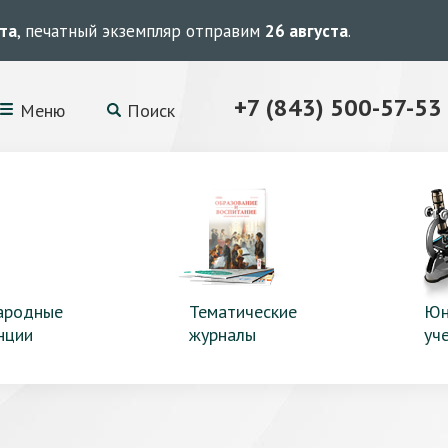
ста
, печатный экземпляр отправим
26 августа
.
+7 (843) 500-57-53
Меню
Поиск
ародные
Тематические
Юн
нции
журналы
уч