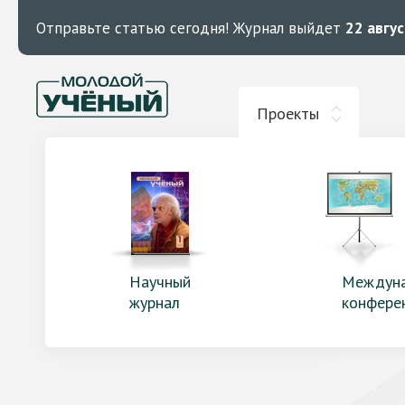
Отправьте статью сегодня!
Журнал выйдет
22 авгу
Проекты
Научный
Междун
журнал
конфере