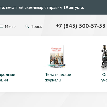
ста
, печатный экземпляр отправим
19 августа
.
+7 (843) 500-57-53
Меню
Поиск
ародные
Тематические
Юн
нции
журналы
уч