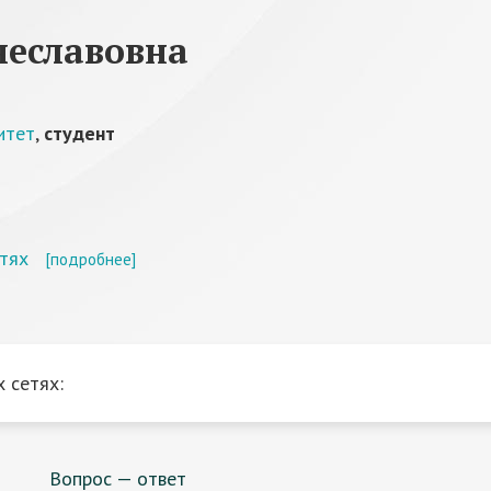
чеславовна
итет
,
студент
тях
[подробнее]
 сетях:
Вопрос — ответ