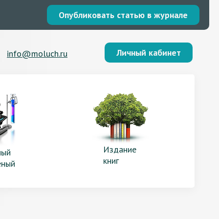
Опубликовать статью в журнале
Личный кабинет
info@moluch.ru
Издание
ый
книг
еный