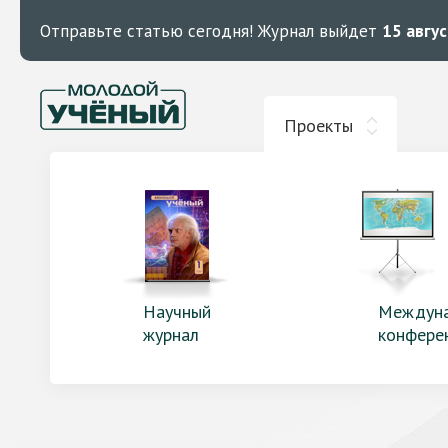
Отправьте статью сегодня!
Журнал выйдет
15 авгу
Проекты
Научный
Междун
журнал
конфере