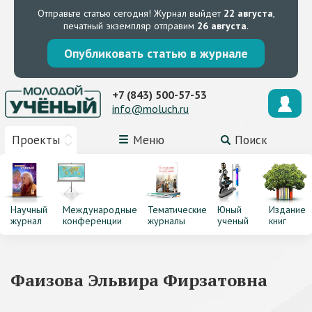
Отправьте статью сегодня!
Журнал выйдет
22 августа
,
печатный экземпляр отправим
26 августа
.
Опубликовать статью в журнале
+7 (843) 500-57-53
info@moluch.ru
Проекты
Меню
Поиск
Научный
Международные
Тематические
Юный
Издание
журнал
конференции
журналы
ученый
книг
Фаизова Эльвира Фирзатовна